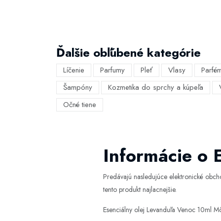
Ďalšie obľúbené kategórie
Líčenie
Parfumy
Pleť
Vlasy
Parfé
Šampóny
Kozmetika do sprchy a kúpeľa
Očné tiene
Informácie o 
Predávajú nasledujúce elektronické obc
tento produkt najlacnejšie.
Esenciálny olej Levanduľa Venoc 10ml Mô