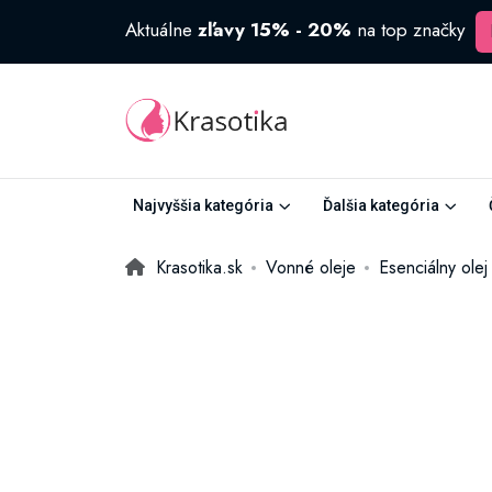
Aktuálne
zľavy 15% - 20%
na top značky
Najvyššia kategória
Ďalšia kategória
Krasotika.sk
Vonné oleje
Esenciálny ole