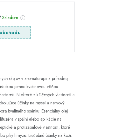
sť
Skladom
obchodu
nych olejov v aromaterapii a prírodnej
ristickou jemne kvetinovou vôňou.
stnosti. Niektoré z kľúčových vlastností a
okojujúce účinky na myseľ a nervový
ora kvalitného spánku: Esenciálny olej
fuzéra v spálni alebo aplikácie na
ické a protizápalové vlastnosti, ktoré
o piky hmyzu. Liečebné účinky na koži: