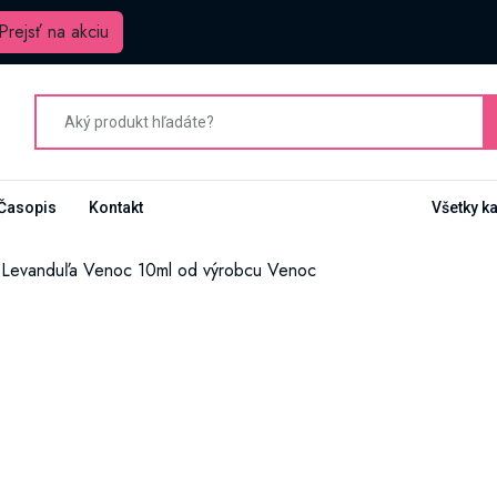
Prejsť na akciu
Časopis
Kontakt
Všetky k
j Levanduľa Venoc 10ml od výrobcu Venoc