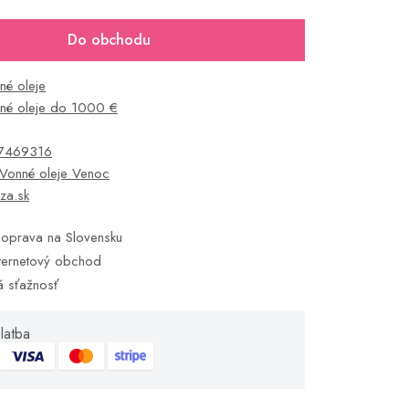
Do obchodu
né oleje
né oleje do 1000 €
7469316
Vonné oleje Venoc
za.sk
oprava na Slovensku
ternetový obchod
á sťažnosť
latba