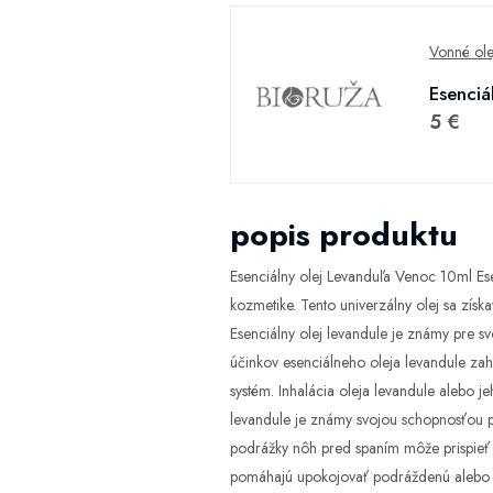
Vonné ole
Esenciá
5 €
popis produktu
Esenciálny olej Levanduľa Venoc 10ml Ese
kozmetike. Tento univerzálny olej sa získ
Esenciálny olej levandule je známy pre sv
účinkov esenciálneho oleja levandule zah
systém. Inhalácia oleja levandule alebo j
levandule je známy svojou schopnosťou po
podrážky nôh pred spaním môže prispieť k
pomáhajú upokojovať podráždenú alebo z