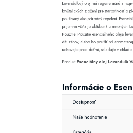
Levanduľový olej má regeneračné a hojivé
kryštalických zložení pre starostlivosť 
používaný ako prírodný repelent. Esenciál
príjemná vôňa je obľúbená u mnohých ľud
Použitie: Použitie esenciálneho oleja le
difuzérov, alebo ho použiť pri aromate
uchovajte pred deťmi, skladujte v chlade 
Produkt
Esenciálny olej Levanduľa 
Informácie o Esen
Dostupnosť
Naše hodnotenie
Kategória