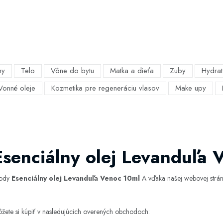
my
Telo
Vône do bytu
Matka a dieťa
Zuby
Hydrat
Vonné oleje
Kozmetika pre regeneráciu vlasov
Make upy
Esenciálny olej Levanduľa 
hody
Esenciálny olej Levanduľa Venoc 10ml
A vďaka našej webovej stránk
žete si kúpiť v nasledujúcich overených obchodoch: