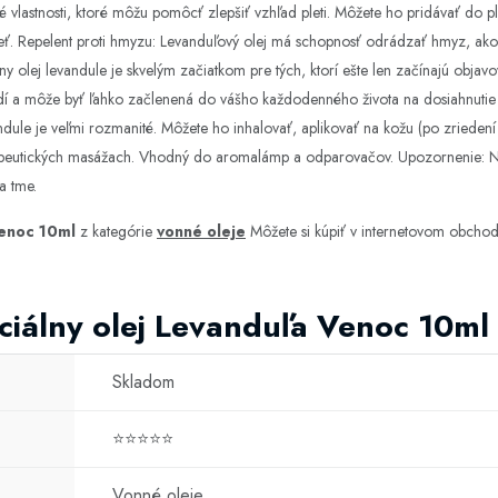
 vlastnosti, ktoré môžu pomôcť zlepšiť vzhľad pleti. Môžete ho pridávať do p
o pleť. Repelent proti hmyzu: Levanduľový olej má schopnosť odrádzať hmyz, ak
ny olej levandule je skvelým začiatkom pre tých, ktorí ešte len začínajú objavo
í a môže byť ľahko začlenená do vášho každodenného života na dosiahnutie 
vandule je veľmi rozmanité. Môžete ho inhalovať, aplikovať na kožu (po zriede
rapeutických masážach. Vhodný do aromalámp a odparovačov. Upozornenie: Nep
a tme.
Venoc 10ml
z kategórie
vonné oleje
Môžete si kúpiť v internetovom obcho
ciálny olej Levanduľa Venoc 10ml
Skladom
⭐⭐⭐⭐⭐
Vonné oleje
,