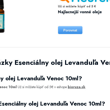
Už si môžete kúpiť od 5 €
Najlacnejší vonné oleje
Porovnat
ázky Esenciálny olej Levanduľa V
ny olej Levanduľa Venoc 10ml?
Venoc 10ml
Už si môžete kúpiť od 5€ v eshope
bioruza.sk
.
Esenciálny olej Levanduľa Venoc 10ml?