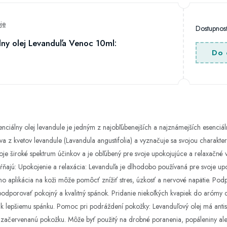
je
Dostupno
lny olej Levanduľa Venoc 10ml:
Do 
nciálny olej levandule je jedným z najobľúbenejších a najznámejších esenciál
ava z kvetov levandule (Lavandula angustifolia) a vyznačuje sa svojou charakte
oje široké spektrum účinkov a je obľúbený pre svoje upokojujúce a relaxačné vla
ŕňajú: Upokojenie a relaxácia: Levanduľa je dlhodobo používaná pre svoje up
eho aplikácia na koži môže pomôcť znížiť stres, úzkosť a nervové napätie. Podp
dporovať pokojný a kvalitný spánok. Pridanie niekoľkých kvapiek do arómy di
 lepšiemu spánku. Pomoc pri podráždení pokožky: Levanduľový olej má antisept
ačervenanú pokožku. Môže byť použitý na drobné poranenia, popáleniny aleb