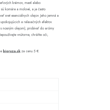
leťových krémov, mastí alebo
o sú komáre a molové, a je často
vať svet esenciálnych olejov. Jeho jemná a
upokojujúcich a relaxačných efektov.
ní s nosným olejom), pridávať do arómy
oužívajte vnútorne, chráňte oči,
de
bioruza.sk
za cenu 5 €.