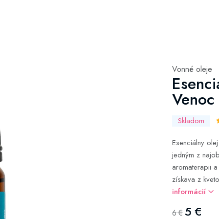
Vonné oleje
Esenci
Venoc
Skladom
Esenciálny ole
jedným z najob
aromaterapii a 
získava z kveto
informácií
5 €
6 €