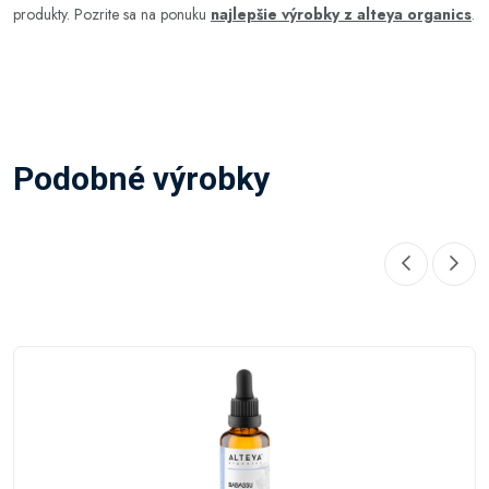
produkty. Pozrite sa na ponuku
najlepšie výrobky z alteya organics
.
Podobné výrobky