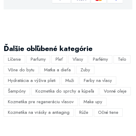
Ďalšie obľúbené kategórie
Líčenie
Parfumy
Pleť
Vlasy
Parfémy
Telo
Vône do bytu
Matka a dieťa
Zuby
Hydratácia a výživa pleti
Muži
Farby na vlasy
Šampóny
Kozmetika do sprchy a kúpeľa
Vonné oleje
Kozmetika pre regeneráciu vlasov
Make upy
Kozmetika na vrásky a antiaging
Rúže
Očné tiene