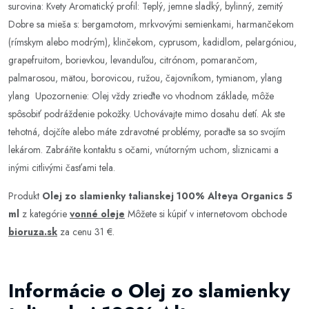
surovina: Kvety Aromatický profil: Teplý, jemne sladký, bylinný, zemitý
Dobre sa mieša s: bergamotom, mrkvovými semienkami, harmančekom
(rímskym alebo modrým), klinčekom, cyprusom, kadidlom, pelargóniou,
grapefruitom, borievkou, levanduľou, citrónom, pomarančom,
palmarosou, mätou, borovicou, ružou, čajovníkom, tymianom, ylang
ylang Upozornenie: Olej vždy zrieďte vo vhodnom základe, môže
spôsobiť podráždenie pokožky. Uchovávajte mimo dosahu detí. Ak ste
tehotná, dojčíte alebo máte zdravotné problémy, poraďte sa so svojím
lekárom. Zabráňte kontaktu s očami, vnútorným uchom, sliznicami a
inými citlivými časťami tela.
Produkt
Olej zo slamienky talianskej 100% Alteya Organics 5
ml
z kategórie
vonné oleje
Môžete si kúpiť v internetovom obchode
bioruza.sk
za cenu 31 €.
Informácie o Olej zo slamienky