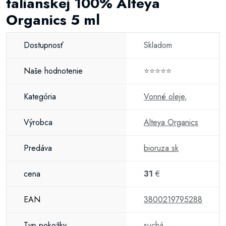
talianskej 100% Alteya
Organics 5 ml
Dostupnosť
Skladom
Naše hodnotenie
⭐⭐⭐⭐⭐
Kategória
Vonné oleje
,
Výrobca
Alteya Organics
Predáva
bioruza.sk
cena
31
€
EAN
3800219795288
Typ pokožky
suchá