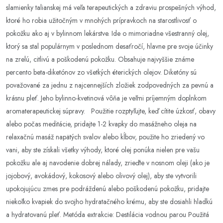
slamienky talianskej má veľa terapeutických a zdraviu prospešných výhod,
ktoré ho robia užitočným v mnohých prípravkoch na starostlivosť o
pokožku ako aj v bylinnom lekárstve. Ide o mimoriadne všestranný olej,
ktorý sa stal populárnym v poslednom desaťročí, hlavne pre svoje účinky
na zrelú, citlivú a poškodenú pokožku. Obsahuje najvyššie známe
percento beta-diketónov zo všetkých éterických olejov. Diketóny sú
považované za jednu z najcennejších zložiek zodpovedných za pevnú a
krásnu pleť. Jeho bylinno-kvetinová vôňa je veľmi príjemným doplnkom
aromaterapeutickej súpravy. Použitie rozptyľujte, keď cítite úzkosť, obavy
alebo počas meditácie, pridajte 1-2 kvapky do masážneho oleja na
relaxačnú masáž napätých svalov alebo kĺbov, použite ho zriedený vo
vani, aby ste získali všetky výhody, ktoré olej ponúka nielen pre vašu
pokožku ale aj navodenie dobrej nálady, zrieďte v nosnom oleji (ako je
jojobový, avokádový, kokosový alebo olivový olej), aby ste vytvorili
upokojujúcu zmes pre podráždenú alebo poškodenú pokožku, pridajte
niekoľko kvapiek do svojho hydratačného krému, aby ste dosiahli hladkú
a hydratovanú pleť. Metóda extrakcie: Destilácia vodnou parou Použitá