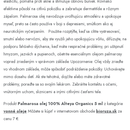
elasticitu, pomáha proti akné a stimuluje obnovu buniek. Rovnako
efektívne pôsobí na citlivú pokožku a zabraňuje dermatitíde a rôznym
zápalom. Palmarosa olej navodzuje uvoľňujúcu atmosféru a upokojuje
myseľ, preto sa často používa v boji s depresiami, smútkom ako aj
neurotickým vyčerpaním. Použitie rozptýľte, keď sa cítite vystresovaní,
smutní alebo nervózni, aby ste využili jeho upokojujúcu vôňu, difúzujte, na
podporu ľahšieho dýchania, keď máte respiračné problémy, pri uštipnutí
hmyzom, jazvách a pupienoch, ošetrite esenciálnym olejom palmarosy
vopred zriedeným v správnom základe. Upozornenie: Olej vždy zrieďte
vo vhodnom základe, môže spôsobiť podráždenie pokožky. Uchovávajte
mimo dosahu detí. Ak ste tehotná, dojčíte alebo máte zdravotné
problémy, poraďte sa so svojím lekárom. Zabráňte kontaktu s očami,
vnútorným uchom, sliznicami a inými citlivými časťami tela.
Produkt
Palmarosa olej 100% Alteya Organics 5 ml
z kategórie
vonné oleje
Môžete si kúpiť v internetovom obchode
bioruza.sk
za
cenu 7 €.