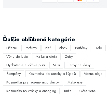
Ďalšie obľúbené kategórie
Líčenie
Parfumy
Pleť
Vlasy
Parfémy
Telo
Vône do bytu
Matka a dieťa
Zuby
Hydratácia a výživa pleti
Muži
Farby na vlasy
Šampóny
Kozmetika do sprchy a kúpeľa
Vonné oleje
Kozmetika pre regeneráciu vlasov
Make upy
Kozmetika na vrásky a antiaging
Rúže
Očné tiene