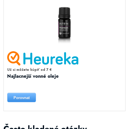
Už si môžete kúpiť od 7 €
Najlacnejší vonné oleje
Porovnat
Často kladené otázky