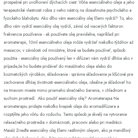
prospešné pri uvoľňovaní dýchacích ciest. Vôňa esenciálneho oleja a jeho
terapeutické vlastnosti robia z neho nástroj na dosiahnutie psychického a
fyzického blahobytu. Ako dlho vám esenciálny olej Elemi vydrží? To, ako
dlho vám vydrží esenciálny olej vydrží, závisí od viacerých faktorov:
frekvencia používania - ak používate olej pravidelne, napríklad pri
aromaterapii, 10ml esenciálneho oleja môže vydržať niekoľko týždňov až
mesiacov, v závislosti od množstva, ktoré sa budete používať, spôsob
použitia - esenciálny olej používaný len v difúzeri vám vydrží dlhšie ako v
prípade,že ho budete pridávať do masážneho oleja alebo do
kozmetických výrobkov, skladovanie - správne skladovanie je kľúčové pre
zachovanie dlhšej životnosti esenciálneho oleja, ideálne je skladovať ho
na tmavom mieste mimo priameho slnečného žiarenia, v chladnom a
suchom prostredí. Ako použiť esenciálny olej? Aromaterapia Na
aromaterapiu pridajte niekoľko kvapiek oleja do aromadifúzera a
rozptýlite jeho vôňu do vzduchu. Tento spôsob je skvelý na vytvorenie
relaxačného prostredia v domácnosti, pracovni alebo pri meditácii.
Masáž Zrieďte esenciálny olej Elemi rastlinným olejom, ako je mandľový