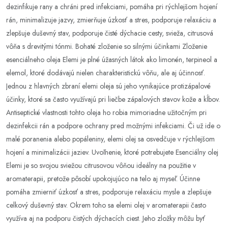
dezinfikuje rany a chráni pred infekciami, pomáha pri rýchlejšom hojení
rán, minimalizuje jazvy, zmierňuje úzkosť a stres, podporuje relaxáciu a
zlepšuje duševný stav, podporuje čisté dýchacie cesty, svieža, citrusová
vôňa s drevitými tónmi. Bohaté zloženie so silnými účinkami Zloženie
esenciálneho oleja Elemi je plné úžasných látok ako limonén, terpineol a
elemol, ktoré dodávajú nielen charakteristickú vôňu, ale aj účinnosť.
Jednou z hlavných zbraní elemi oleja sú jeho vynikajúce protizápalové
účinky, ktoré sa často využívajú pri liečbe zápalových stavov kože a kĺbov.
Antiseptické vlastnosti tohto oleja ho robia mimoriadne užitočným pri
dezinfekcii rán a podpore ochrany pred možnými infekciami. Či už ide o
malé poranenia alebo popáleniny, elemi olej sa osvedčuje v rýchlejšom
hojení a minimalizácii jaziev. Uvoľnenie, ktoré potrebujete Esenciálny olej
Elemi je so svojou sviežou citrusovou vôňou ideálny na použitie v
aromaterapii, pretože pôsobí upokojujúco na telo aj myseľ. Účinne
pomáha zmierniť úzkosť a stres, podporuje relaxáciu mysle a zlepšuje
celkový duševný stav. Okrem toho sa elemi olej v aromaterapii často
využíva aj na podporu čistých dýchacích ciest. Jeho zložky môžu byť