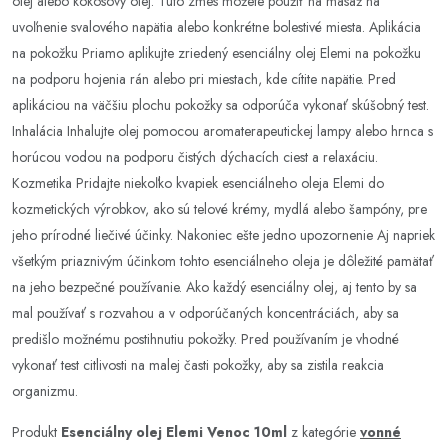
olej alebo kokosový olej. Túto zmes môžete použiť na masáž na
uvoľnenie svalového napätia alebo konkrétne bolestivé miesta. Aplikácia
na pokožku Priamo aplikujte zriedený esenciálny olej Elemi na pokožku
na podporu hojenia rán alebo pri miestach, kde cítite napätie. Pred
aplikáciou na väčšiu plochu pokožky sa odporúča vykonať skúšobný test.
Inhalácia Inhalujte olej pomocou aromaterapeutickej lampy alebo hrnca s
horúcou vodou na podporu čistých dýchacích ciest a relaxáciu.
Kozmetika Pridajte niekoľko kvapiek esenciálneho oleja Elemi do
kozmetických výrobkov, ako sú telové krémy, mydlá alebo šampóny, pre
jeho prírodné liečivé účinky. Nakoniec ešte jedno upozornenie Aj napriek
všetkým priaznivým účinkom tohto esenciálneho oleja je dôležité pamätať
na jeho bezpečné používanie. Ako každý esenciálny olej, aj tento by sa
mal používať s rozvahou a v odporúčaných koncentráciách, aby sa
predišlo možnému postihnutiu pokožky. Pred používaním je vhodné
vykonať test citlivosti na malej časti pokožky, aby sa zistila reakcia
organizmu.
Produkt
Esenciálny olej Elemi Venoc 10ml
z kategórie
vonné