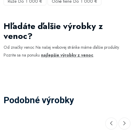
Rúže Do 1 000 €
Očné tiene Do 1 000 €
Hľadáte ďalšie výrobky z
venoc?
Od značky venoc Na našej webovej stránke máme ďalšie produkty.
Pozrite sa na ponuku
najlepšie výrobky z venoc
.
Podobné výrobky