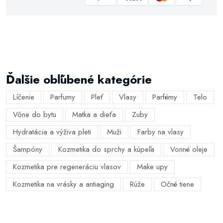
Ďalšie obľúbené kategórie
Líčenie
Parfumy
Pleť
Vlasy
Parfémy
Telo
Vône do bytu
Matka a dieťa
Zuby
Hydratácia a výživa pleti
Muži
Farby na vlasy
Šampóny
Kozmetika do sprchy a kúpeľa
Vonné oleje
Kozmetika pre regeneráciu vlasov
Make upy
Kozmetika na vrásky a antiaging
Rúže
Očné tiene