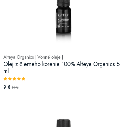
Alteya Organics
Vonné oleje
|
|
Olej z čierneho korenia 100% Alteya Organics 5
ml
9 €
11 €