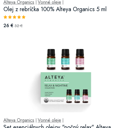
Alteya Organics
Vonné oleje
|
|
Olej z rebríčka 100% Alteya Organics 5 ml
26 €
32 €
Alteya Organics
Vonné oleje
|
|
Set esenciálnych olejov "nočný relax" Alteya