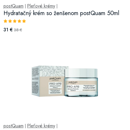
postQuam
Pleťové krémy
|
|
Hydratačný krém so ženšenom postQuam 50ml
31 €
38 €
postQuam
Pleťové krémy
|
|