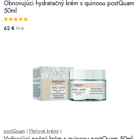
Obnovujúci hydratačný krém s quinoou postQuam
50ml
62 €
77 €
postQuam
Pleťové krémy
|
|
Vyživujúci nočný krém s quinoou postQuam 50ml