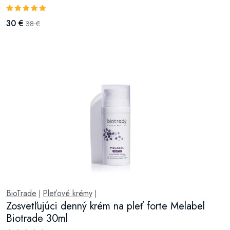
30 €
38 €
BioTrade
Pleťové krémy
|
|
Zosvetľujúci denný krém na pleť forte Melabel
Biotrade 30ml