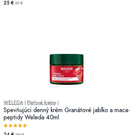
25 €
31 €
WELEDA
Pleťové krémy
|
|
Spevňujúci denný krém Granátové jablko a maca-
peptidy Weleda 40ml
24 €
29 €