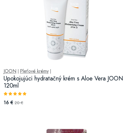
JOON
Pleťové krémy
|
|
Upokojujúci hydratačný krém s Aloe Vera JOON
120ml
16 €
20 €