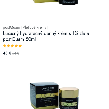
postQuam
Pleťové krémy
|
|
Luxusný hydratačný denný krém s 1% zlata
postQuam 50ml
43 €
54 €