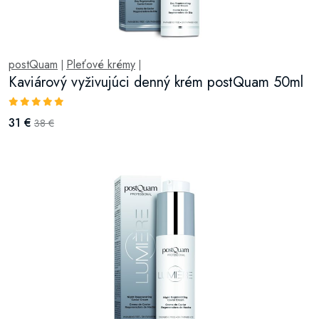
postQuam
Pleťové krémy
|
|
Kaviárový vyživujúci denný krém postQuam 50ml
31 €
38 €