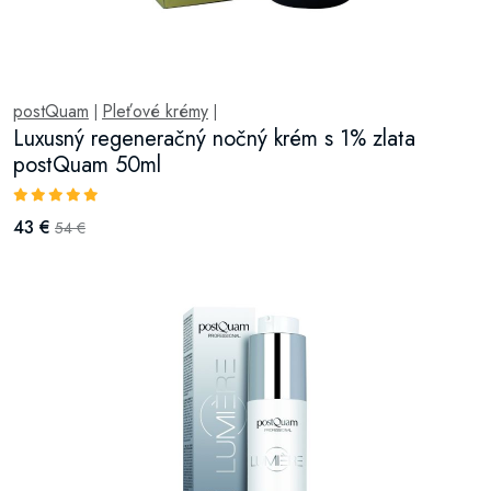
postQuam
Pleťové krémy
|
|
Luxusný regeneračný nočný krém s 1% zlata
postQuam 50ml
43 €
54 €