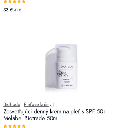
33 €
41 €
BioTrade
Pleťové krémy
|
|
Zosvetľujúci denný krém na pleť s SPF 50+
Melabel Biotrade 50ml