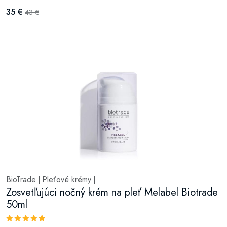
35 €
43 €
BioTrade
Pleťové krémy
|
|
Zosvetľujúci nočný krém na pleť Melabel Biotrade
50ml