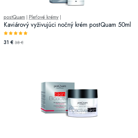
postQuam
Pleťové krémy
|
|
Kaviárový vyživujúci nočný krém postQuam 50ml
31 €
38 €