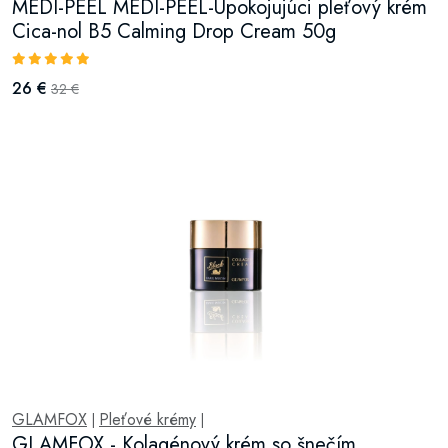
MEDI-PEEL MEDI-PEEL-Upokojujúci pleťový krém
Cica-nol B5 Calming Drop Cream 50g
26 €
32 €
GLAMFOX
Pleťové krémy
|
|
GLAMFOX - Kolagénový krém so šnečím