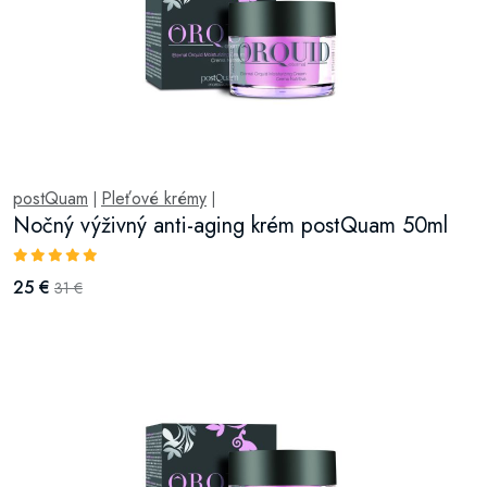
postQuam
Pleťové krémy
|
|
Nočný výživný anti-aging krém postQuam 50ml
25 €
31 €