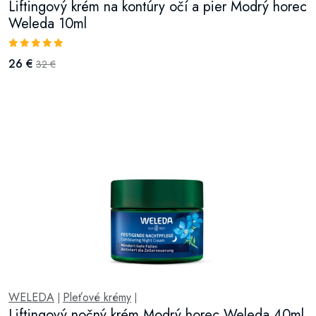
Liftingový krém na kontúry očí a pier Modrý horec
Weleda 10ml
26 €
32 €
WELEDA
Pleťové krémy
|
|
Liftingový nočný krém Modrý horec Weleda 40ml