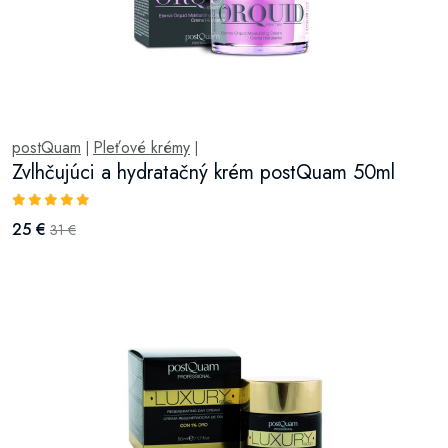
postQuam
Pleťové krémy
|
|
Zvlhčujúci a hydratačný krém postQuam 50ml
25 €
31 €