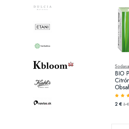
Sodas
BIO P
Citró
Obsah
2 €
3 €