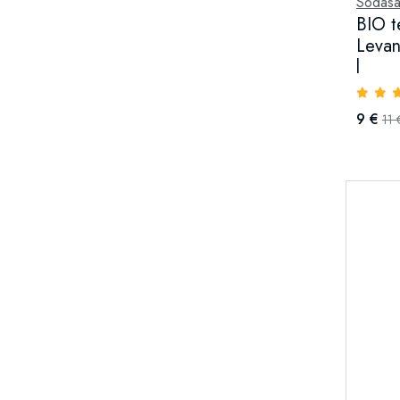
Sodas
BIO t
Levan
l
9 €
11 