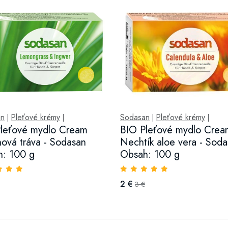
an
Pleťové krémy
Sodasan
Pleťové krémy
|
|
|
|
leťové mydlo Cream
BIO Pleťové mydlo Crea
nová tráva - Sodasan
Nechtík aloe vera - Sod
: 100 g
Obsah: 100 g
2 €
3 €