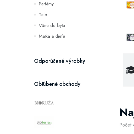
Parfémy
Telo
Vône do bytu
Matka a dieťa
Zuby
Hydratácia a výživa pleti
Odporúčané výrobky
Obľúbené obchody
Na
Počet 