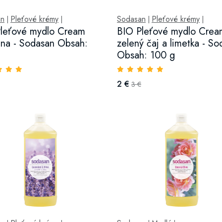
an
Pleťové krémy
Sodasan
Pleťové krémy
|
|
|
|
leťové mydlo Cream
BIO Pleťové mydlo Crea
na - Sodasan Obsah:
zelený čaj a limetka - S
g
Obsah: 100 g
2 €
3 €