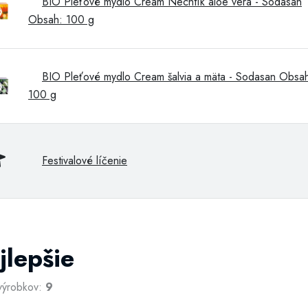
BIO Pleťové mydlo Cream Nechtík aloe vera - Sodasan
Obsah: 100 g
BIO Pleťové mydlo Cream šalvia a mäta - Sodasan Obsa
100 g
Festivalové líčenie
jlepšie
výrobkov:
9