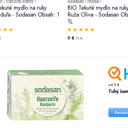
an
Pleťové krémy
Sodasan
Mydlá
|
|
|
|
ekuté mydlo na ruky
BIO Tekuté mydlo na ruk
duľa - Sodasan Obsah: 1
Ruža Oliva - Sodasan Ob
1L
9 €
€
11 €
od 5 €
Tuhý šam
Porovn