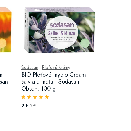
Sodasan
Pleťové krémy
|
|
m
BIO Pleťové mydlo Cream
asan
šalvia a mäta - Sodasan
Obsah: 100 g
2 €
3 €