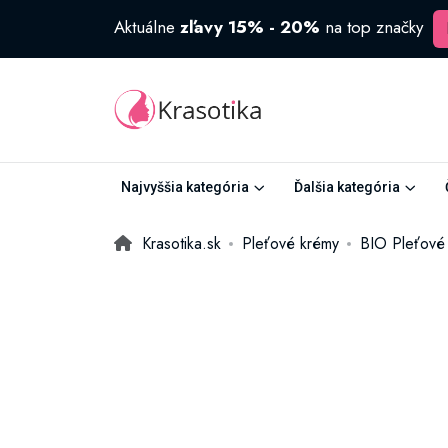
Aktuálne
zľavy 15% - 20%
na top značky
Najvyššia kategória
Ďalšia kategória
Krasotika.sk
Pleťové krémy
BIO Pleťové