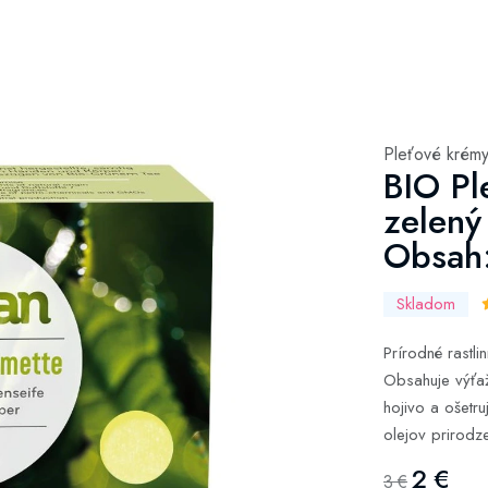
Pleťové krém
BIO Pl
zelený
Obsah
Skladom
Prírodné rastl
Obsahuje výťaž
hojivo a ošetru
olejov prirodz
2 €
3 €