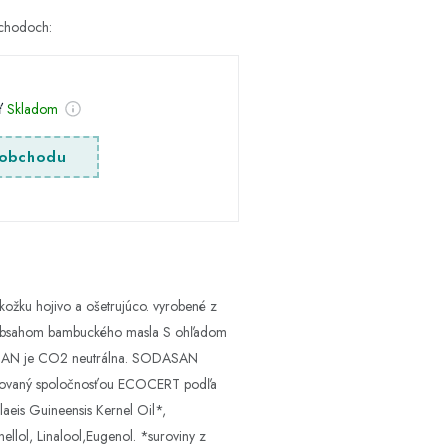
bchodoch:
sť
Skladom
obchodu
kožku hojivo a ošetrujúco. vyrobené z
k s obsahom bambuckého masla S ohľadom
ODASAN je CO2 neutrálna. SODASAN
ifikovaný spoločnosťou ECOCERT podľa
aeis Guineensis Kernel Oil*,
ellol, Linalool,Eugenol. *suroviny z