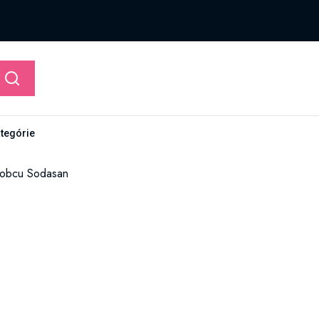
ategórie
ýrobcu Sodasan