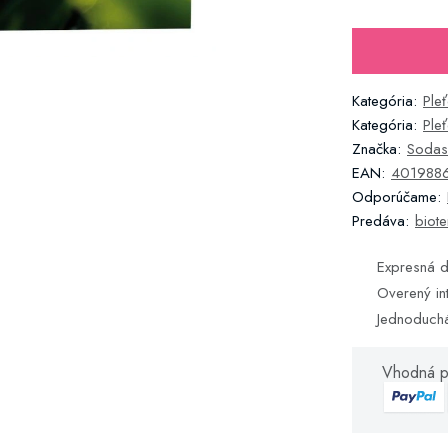
Kategória:
Ple
Kategória:
Ple
Značka:
Sodas
EAN:
401988
Odporúčame:
Predáva:
biote
Expresná d
Overený in
Jednoduch
Vhodná p