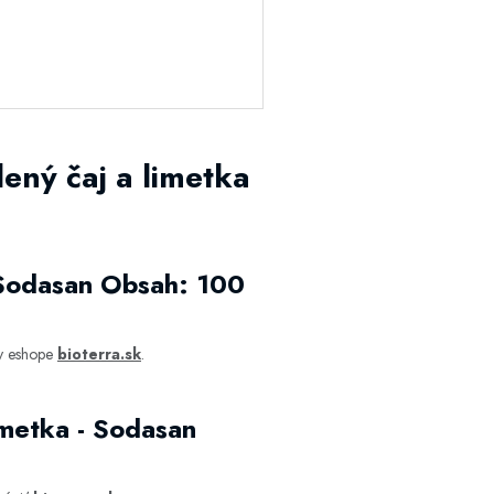
ený čaj a limetka
 Sodasan Obsah: 100
 v eshope
bioterra.sk
.
imetka - Sodasan