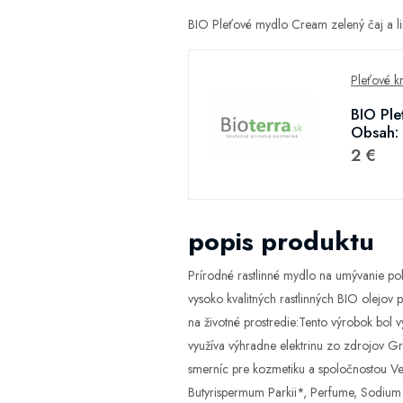
BIO Pleťové mydlo Cream zelený čaj a l
Pleťové k
BIO Ple
Obsah: 
2 €
popis produktu
Prírodné rastlinné mydlo na umývanie pok
vysoko kvalitných rastlinných BIO olejo
na životné prostredie:Tento výrobok bo
využíva výhradne elektrinu zo zdrojov G
smerníc pre kozmetiku a spoločnostou Ve
Butyrispermum Parkii*, Perfume, Sodium C