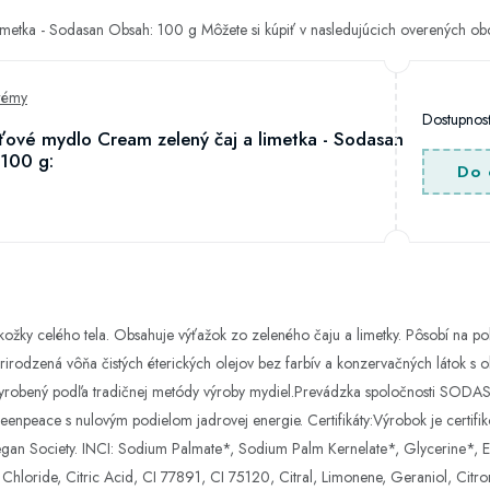
imetka - Sodasan Obsah: 100 g Môžete si kúpiť v nasledujúcich overených o
rémy
Dostupno
ťové mydlo Cream zelený čaj a limetka - Sodasan
100 g:
Do 
ožky celého tela. Obsahuje výťažok zo zeleného čaju a limetky. Pôsobí na po
v prirodzená vôňa čistých éterických olejov bez farbív a konzervačných láto
l vyrobený podľa tradičnej metódy výroby mydiel.Prevádzka spoločnosti S
reenpeace s nulovým podielom jadrovej energie. Certifikáty:Výrobok je cert
gan Society. INCI: Sodium Palmate*, Sodium Palm Kernelate*, Glycerine*, El
hloride, Citric Acid, CI 77891, CI 75120, Citral, Limonene, Geraniol, Citron