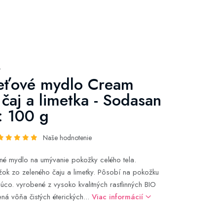
y
eťové mydlo Cream
 čaj a limetka - Sodasan
: 100 g
Naše hodnotenie
inné mydlo na umývanie pokožky celého tela.
ok zo zeleného čaju a limetky. Pôsobí na pokožku
júco. vyrobené z vysoko kvalitných rastlinných BIO
ená vôňa čistých éterických...
Viac informácií