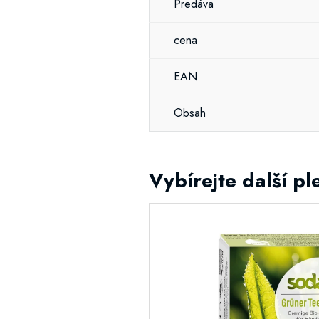
Predáva
cena
EAN
Obsah
Vybírejte další p