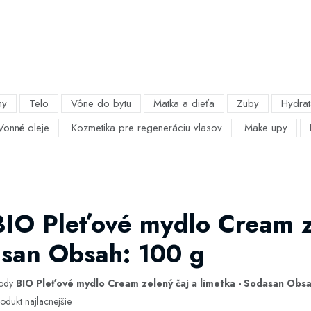
my
Telo
Vône do bytu
Matka a dieťa
Zuby
Hydrat
Vonné oleje
Kozmetika pre regeneráciu vlasov
Make upy
BIO Pleťové mydlo Cream z
asan Obsah: 100 g
hody
BIO Pleťové mydlo Cream zelený čaj a limetka - Sodasan Obsa
odukt najlacnejšie.