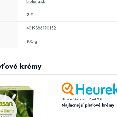
bioterra.sk
2
€
4019886190152
100 g
leťové krémy
Už si môžete kúpiť od 2 €
Najlacnejší pleťové krémy