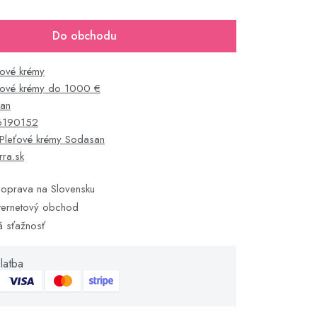
Do obchodu
ťové krémy
ťové krémy do 1000 €
an
6190152
Pleťové krémy Sodasan
rra.sk
oprava na Slovensku
ternetový obchod
á sťažnosť
latba