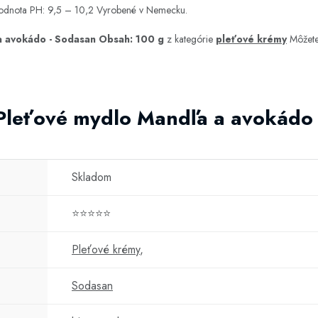
Hodnota PH: 9,5 – 10,2 Vyrobené v Nemecku.
a avokádo - Sodasan Obsah: 100 g
z kategórie
pleťové krémy
Môžete 
 Pleťové mydlo Mandľa a avokádo
Skladom
⭐⭐⭐⭐⭐
Pleťové krémy
,
Sodasan