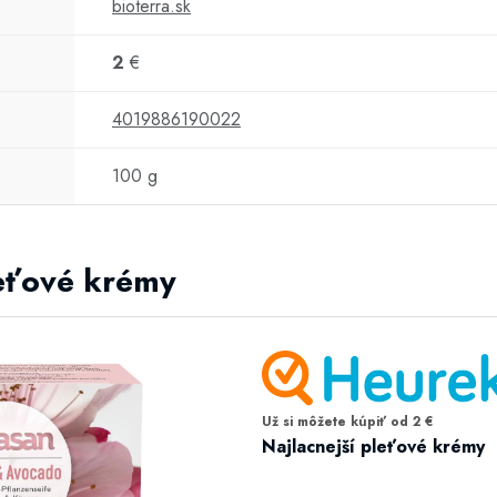
bioterra.sk
2
€
4019886190022
100 g
leťové krémy
Už si môžete kúpiť od 2 €
Najlacnejší pleťové krémy