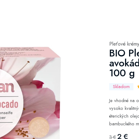
Pleťové krém
BIO Pl
avokád
100 g
Skladom
Je vhodné na o
vysoko kvalitn
éterických ole
bambuckého ma
2 €
3 €