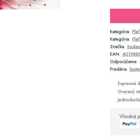
Kategória:
Ple
Kategória:
Ple
Značka:
Sodas
EAN:
401988
Odporúčame:
Predáva:
biote
Expresná d
Overený in
Jednoduch
Vhodná p