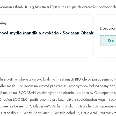
odasan Obsah: 100 g Môžete si kúpiť v nasledujúcich overených obchodoch
rémy
Dostupno
ťové mydlo Mandľa a avokádo - Sodasan Obsah:
Do 
a a pleti. vyrobené z vysoko kvalitných rastlinných BIO olejov prirodzená vôňa
ho masla S ohľadom na životné prostredie: Tento výrobok bol vyrobený podľa
neutrálna. SODASAN využíva výhradne elektrinu zo zdrojov Greenpeace s 
poločnosťou ECOCERT podľa smerníc pre kozmetiku a spoločnostou Vegan Socie
ineensis Kernel Oil*, Glycerine*, Parfum, Sodium Chloride, Butyrospermum 
, Citronellol**, Benzyl Salycilate**, Benzylalcohol**, Citric Acid. *suroviny