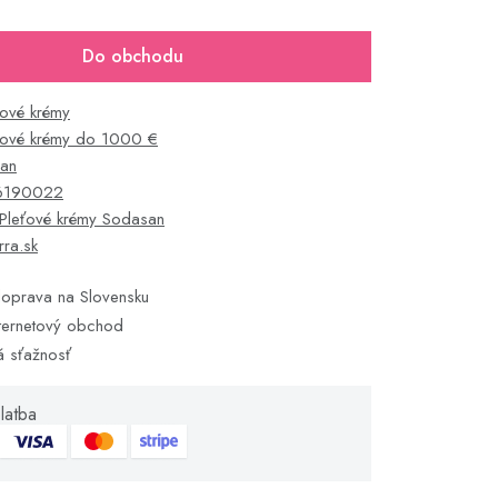
Do obchodu
ťové krémy
ťové krémy do 1000 €
an
6190022
Pleťové krémy Sodasan
rra.sk
oprava na Slovensku
ternetový obchod
á sťažnosť
latba