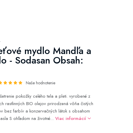
y
eťové mydlo Mandľa a
o - Sodasan Obsah:
Naše hodnotenie
šetrenie pokožky celého tela a pleti. vyrobené z
ých rastlinných BIO olejov prirodzená vôňa čistých
jov bez farbív a konzervačných látok s obsahom
sla S ohľadom na životné...
Viac informácií