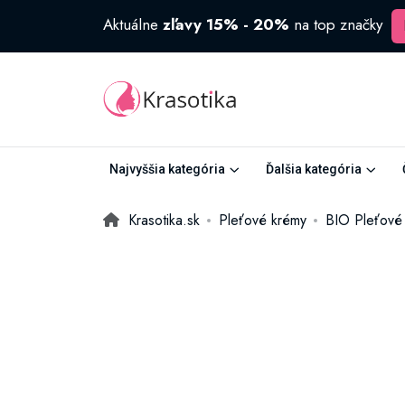
Aktuálne
zľavy 15% - 20%
na top značky
Najvyššia kategória
Ďalšia kategória
Krasotika.sk
Pleťové krémy
BIO Pleťové