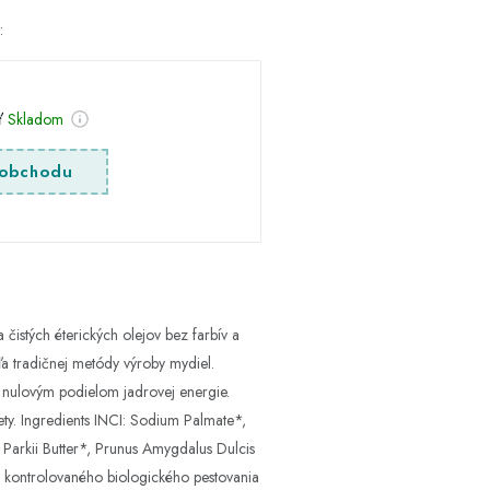
:
sť
Skladom
obchodu
 čistých éterických olejov bez farbív a
 tradičnej metódy výroby mydiel.
nulovým podielom jadrovej energie.
ty. Ingredients INCI: Sodium Palmate*,
Parkii Butter*, Prunus Amygdalus Dulcis
 z kontrolovaného biologického pestovania