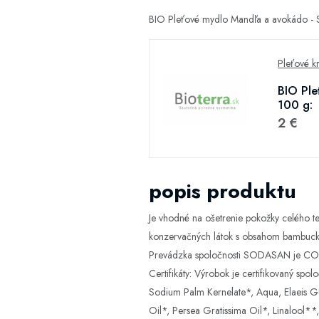
BIO Pleťové mydlo Mandľa a avokádo - S
Pleťové k
BIO Ple
100 g:
2 €
popis produktu
Je vhodné na ošetrenie pokožky celého tel
konzervačných látok s obsahom bambucké
Prevádzka spoločnosti SODASAN je CO2 
Certifikáty: Výrobok je certifikovaný s
Sodium Palm Kernelate*, Aqua, Elaeis Gu
Oil*, Persea Gratissima Oil*, Linalool**