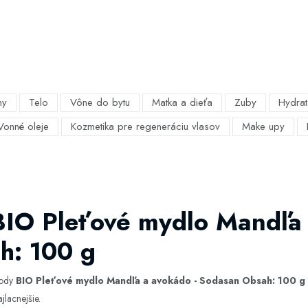
my
Telo
Vône do bytu
Matka a dieťa
Zuby
Hydrat
Vonné oleje
Kozmetika pre regeneráciu vlasov
Make upy
BIO Pleťové mydlo Mandľa 
h: 100 g
hody
BIO Pleťové mydlo Mandľa a avokádo - Sodasan Obsah: 100 g
jlacnejšie.