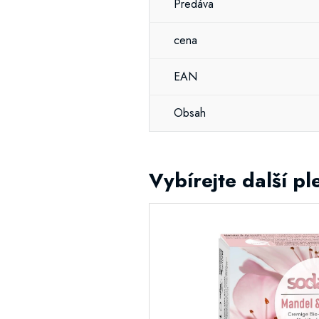
Predáva
cena
EAN
Obsah
Vybírejte další p