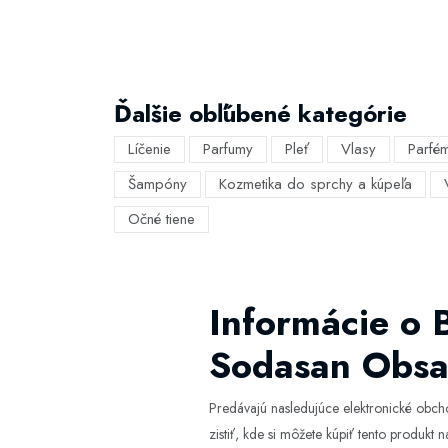
Ďalšie obľúbené kategórie
Líčenie
Parfumy
Pleť
Vlasy
Parfé
Šampóny
Kozmetika do sprchy a kúpeľa
Očné tiene
Informácie o 
Sodasan Obsa
Predávajú nasledujúce elektronické obc
zistiť, kde si môžete kúpiť tento produkt na