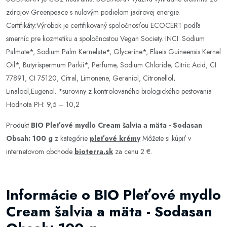
zdrojov Greenpeace s nulovým podielom jadrovej energie.
Certifikáty:Výrobok je certifikovaný spoločnosťou ECOCERT podľa
smerníc pre kozmetiku a spoločnostou Vegan Society. INCI: Sodium
Palmate*, Sodium Palm Kernelate*, Glycerine*, Elaeis Guineensis Kernel
Oil*, Butyrispermum Parkii*, Perfume, Sodium Chloride, Citric Acid, CI
77891, CI 75120, Citral, Limonene, Geraniol, Citronellol,
Linalool,Eugenol. *suroviny z kontrolovaného biologického pestovania
Hodnota PH: 9,5 – 10,2
Produkt
BIO Pleťové mydlo Cream šalvia a mäta - Sodasan
Obsah: 100 g
z kategórie
pleťové krémy
Môžete si kúpiť v
internetovom obchode
bioterra.sk
za cenu 2 €.
Informácie o BIO Pleťové mydlo
Cream šalvia a mäta - Sodasan