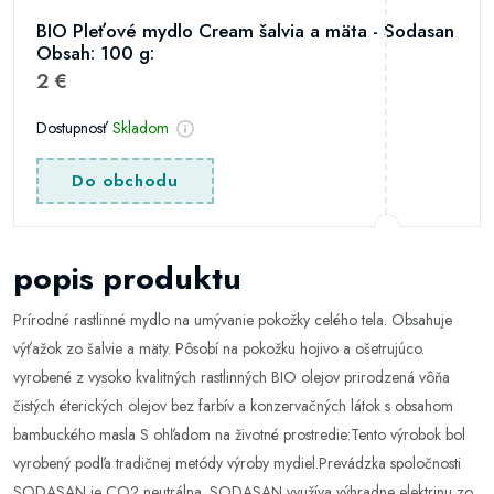
BIO Pleťové mydlo Cream šalvia a mäta - Sodasan
Obsah: 100 g:
2 €
Dostupnosť
Skladom
Do obchodu
popis produktu
Prírodné rastlinné mydlo na umývanie pokožky celého tela. Obsahuje
výťažok zo šalvie a mäty. Pôsobí na pokožku hojivo a ošetrujúco.
vyrobené z vysoko kvalitných rastlinných BIO olejov prirodzená vôňa
čistých éterických olejov bez farbív a konzervačných látok s obsahom
bambuckého masla S ohľadom na životné prostredie:Tento výrobok bol
vyrobený podľa tradičnej metódy výroby mydiel.Prevádzka spoločnosti
SODASAN je CO2 neutrálna. SODASAN využíva výhradne elektrinu zo