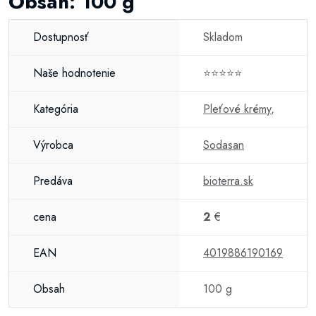
Obsah: 100 g
Dostupnosť
Skladom
Naše hodnotenie
⭐⭐⭐⭐⭐
Kategória
Pleťové krémy
,
Výrobca
Sodasan
Predáva
bioterra.sk
cena
2
€
EAN
4019886190169
Obsah
100 g