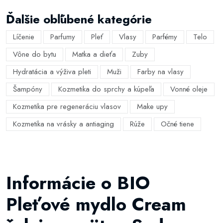
Ďalšie obľúbené kategórie
Líčenie
Parfumy
Pleť
Vlasy
Parfémy
Telo
Vône do bytu
Matka a dieťa
Zuby
Hydratácia a výživa pleti
Muži
Farby na vlasy
Šampóny
Kozmetika do sprchy a kúpeľa
Vonné oleje
Kozmetika pre regeneráciu vlasov
Make upy
Kozmetika na vrásky a antiaging
Rúže
Očné tiene
Informácie o BIO
Pleťové mydlo Cream