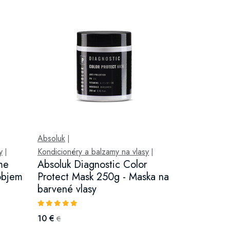
Absoluk
|
y
Kondicionéry a balzamy na vlasy
|
|
me
Absoluk Diagnostic Color
objem
Protect Mask 250g - Maska na
barvené vlasy
10 €
€