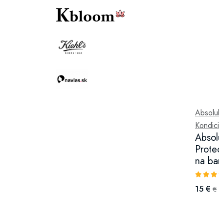
Absolu
Kondici
Absol
Prote
na ba
15 €
€