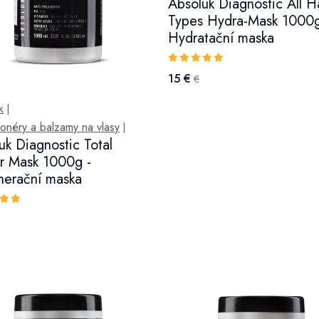
Absoluk Diagnostic All H
Types Hydra-Mask 1000g
Hydratační maska
15 €
€
k
|
onéry a balzamy na vlasy
|
uk Diagnostic Total
r Mask 1000g -
erační maska