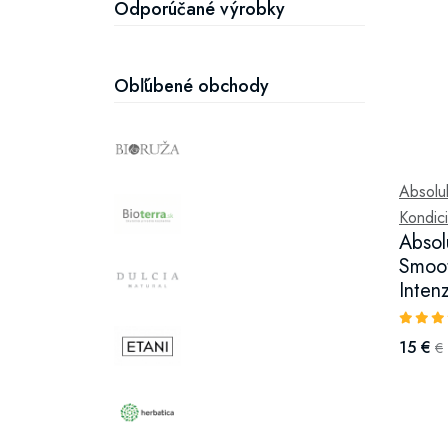
Odporúčané výrobky
Obľúbené obchody
Absolu
Kondici
Absol
Smoot
Inten
15 €
€