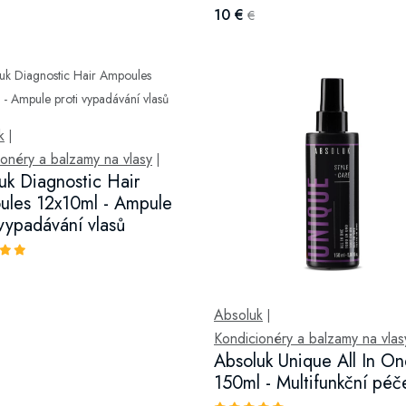
10 €
€
k
|
onéry a balzamy na vlasy
|
uk Diagnostic Hair
les 12x10ml - Ampule
 vypadávání vlasů
Absoluk
|
Kondicionéry a balzamy na vlas
Absoluk Unique All In O
150ml - Multifunkční péč