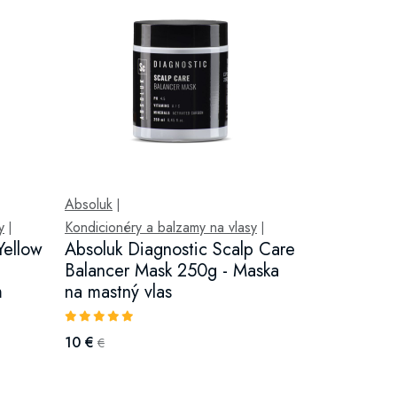
Absoluk
|
y
Kondicionéry a balzamy na vlasy
|
|
Yellow
Absoluk Diagnostic Scalp Care
Balancer Mask 250g - Maska
m
na mastný vlas
10 €
€