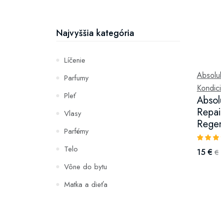
Najvyššia kategória
Líčenie
Absolu
Parfumy
Kondici
Pleť
Absol
Repai
Vlasy
Regen
Parfémy
Telo
15 €
€
Vône do bytu
Matka a dieťa
Zuby
Hydratácia a výživa pleti