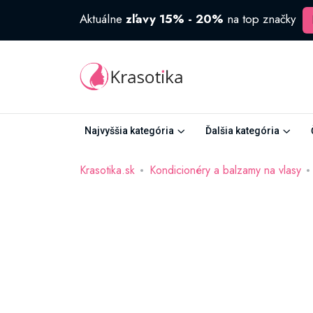
Aktuálne
zľavy 15% - 20%
na top značky
Najvyššia kategória
Ďalšia kategória
Krasotika.sk
Kondicionéry a balzamy na vlasy