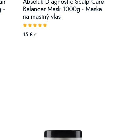
air
Absoluk Diagnostic Scalp Care
 -
Balancer Mask 1000g - Maska
na mastný vlas
15 €
€