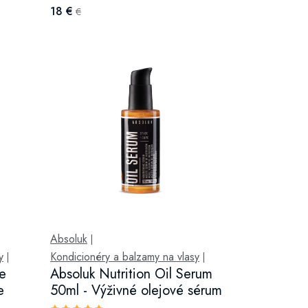
18 €
€
Absoluk
|
y
Kondicionéry a balzamy na vlasy
|
|
ne
Absoluk Nutrition Oil Serum
e
50ml - Výživné olejové sérum