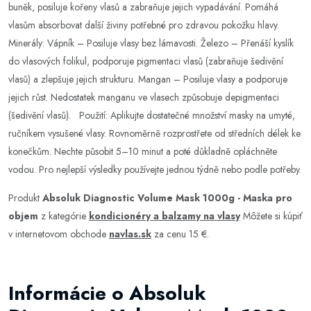
buněk, posiluje kořeny vlasů a zabraňuje jejich vypadávání. Pomáhá
vlasům absorbovat další živiny potřebné pro zdravou pokožku hlavy.
Minerály: Vápník – Posiluje vlasy bez lámavosti. Železo – Přenáší kyslík
do vlasových folikul, podporuje pigmentaci vlasů (zabraňuje šedivění
vlasů) a zlepšuje jejich strukturu. Mangan – Posiluje vlasy a podporuje
jejich růst. Nedostatek manganu ve vlasech způsobuje depigmentaci
(šedivění vlasů). Použití: Aplikujte dostatečné množství masky na umyté,
ručníkem vysušené vlasy. Rovnoměrně rozprostřete od středních délek ke
konečkům. Nechte působit 5–10 minut a poté důkladně opláchněte
vodou. Pro nejlepší výsledky používejte jednou týdně nebo podle potřeby.
Produkt
Absoluk Diagnostic Volume Mask 1000g - Maska pro
objem
z kategórie
kondicionéry a balzamy na vlasy
Môžete si kúpiť
v internetovom obchode
navlas.sk
za cenu 15 €.
Informácie o Absoluk