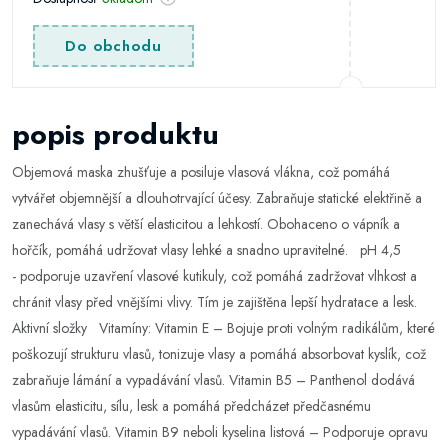
Do obchodu
popis produktu
Objemová maska zhušťuje a posiluje vlasová vlákna, což pomáhá
vytvářet objemnější a dlouhotrvající účesy. Zabraňuje statické elektřině a
zanechává vlasy s větší elasticitou a lehkostí. Obohaceno o vápník a
hořčík, pomáhá udržovat vlasy lehké a snadno upravitelné. pH 4,5
- podporuje uzavření vlasové kutikuly, což pomáhá zadržovat vlhkost a
chránit vlasy před vnějšími vlivy. Tím je zajištěna lepší hydratace a lesk.
Aktivní složky Vitamíny: Vitamin E – Bojuje proti volným radikálům, které
poškozují strukturu vlasů, tonizuje vlasy a pomáhá absorbovat kyslík, což
zabraňuje lámání a vypadávání vlasů. Vitamin B5 – Panthenol dodává
vlasům elasticitu, sílu, lesk a pomáhá předcházet předčasnému
vypadávání vlasů. Vitamin B9 neboli kyselina listová – Podporuje opravu