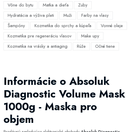
Vône do bytu
Matka a dieťa
Zuby
Hydratácia a výživa pleti
Muži
Farby na vlasy
Šampóny
Kozmetika do sprchy a kúpeľa
Vonné oleje
Kozmetika pre regeneráciu vlasov
Make upy
Kozmetika na vrásky a antiaging
Rúže
Očné tiene
Informácie o Absoluk
Diagnostic Volume Mask
1000g - Maska pro
objem
Predávajú nasledujúce elektronické obchody
Absoluk Diagnostic