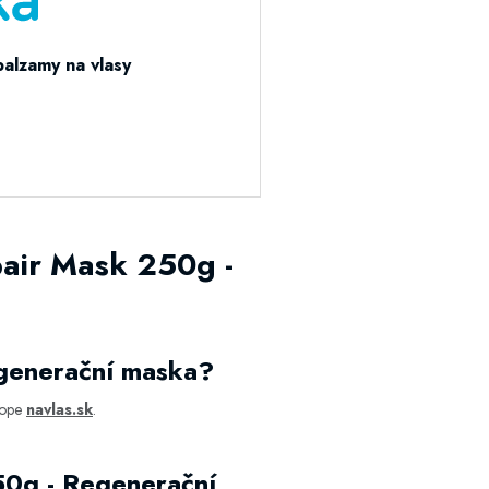
balzamy na vlasy
pair Mask 250g -
egenerační maska?
hope
navlas.sk
.
50g - Regenerační