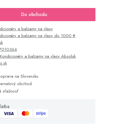
Do obchodu
dicionéry a balzamy na vlasy
dicionéry a balzamy na vlasy do 1000 €
uk
7010364
Kondicionéry a balzamy na vlasy Absoluk
s.sk
oprava na Slovensku
ternetový obchod
á sťažnosť
latba