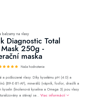
a balzamy na vlasy
k Diagnostic Total
 Mask 250g -
erační maska
Naše hodnotenie
 a poškozené vlasy. Díky kyselému pH (4.0) a
nů (B9-E-B1-AF), minerálů (vápník, fosfor, draslík a
h kyselin (linolenová kyselina a Omega 3) jsou vlasy
turalizovány a stávají se...
Viac informácií