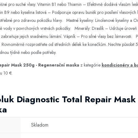
šné pro suché vlasy. Vitamin B1 nebo Thiamin – Efektivně dodává vlasům lesk, z
amin B9 nebo kyselina listová – Podporuje opravu buněk pro posílení vlasových 
otřebné pro zdravou pokožku hlavy. Mastné kyseliny: Linolenové kyseliny a 
átě vody v povrchových vrstvách pokožky. Minerály: Draslík – Udržuje úroveň
a zabraňuje jejich snadnému lámání. Vápník – Pro silné vlasy bez lámavosti. Po
. Rovnoměrně rozprostřete od středních délek ke konečkům. Nechte působit 
jednou týdně nebo podle potřeby.
Repair Mask 250g - Regenerační maska
z kategórie
kondicionéry a b
u 10 €.
luk Diagnostic Total Repair Mask
ka
Skladom