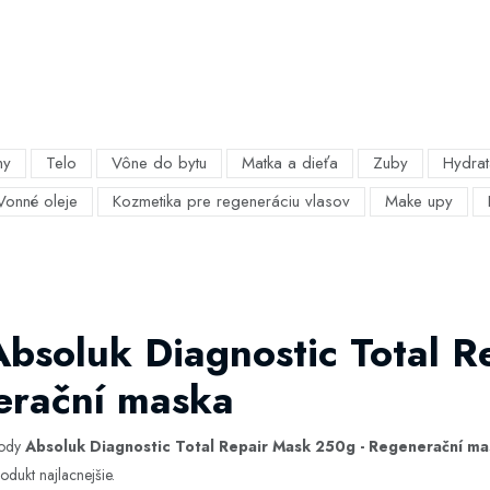
my
Telo
Vône do bytu
Matka a dieťa
Zuby
Hydrat
Vonné oleje
Kozmetika pre regeneráciu vlasov
Make upy
Absoluk Diagnostic Total R
erační maska
hody
Absoluk Diagnostic Total Repair Mask 250g - Regenerační m
odukt najlacnejšie.