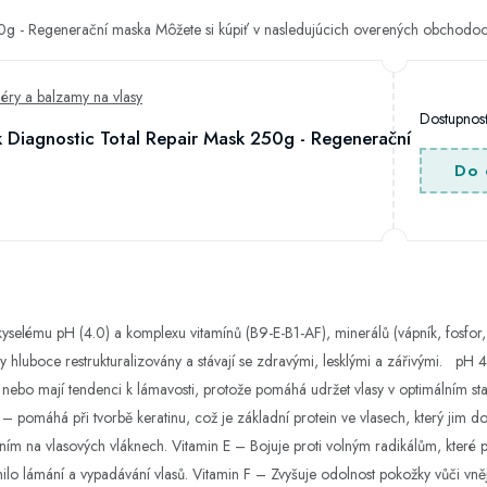
0g - Regenerační maska Môžete si kúpiť v nasledujúcich overených obchodoc
éry a balzamy na vlasy
Dostupno
 Diagnostic Total Repair Mask 250g - Regenerační
Do 
selému pH (4.0) a komplexu vitamínů (B9-E-B1-AF), minerálů (vápník, fosfor, 
y hluboce restrukturalizovány a stávají se zdravými, lesklými a zářivými. pH 
 nebo mají tendenci k lámavosti, protože pomáhá udržet vlasy v optimálním sta
 – pomáhá při tvorbě keratinu, což je základní protein ve vlasech, který jim 
 na vlasových vláknech. Vitamin E – Bojuje proti volným radikálům, které poš
ilo lámání a vypadávání vlasů. Vitamin F – Zvyšuje odolnost pokožky vůči vně