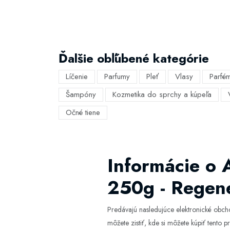
Ďalšie obľúbené kategórie
Líčenie
Parfumy
Pleť
Vlasy
Parfé
Šampóny
Kozmetika do sprchy a kúpeľa
Očné tiene
Informácie o 
250g - Regen
Predávajú nasledujúce elektronické obc
môžete zistiť, kde si môžete kúpiť tento pr