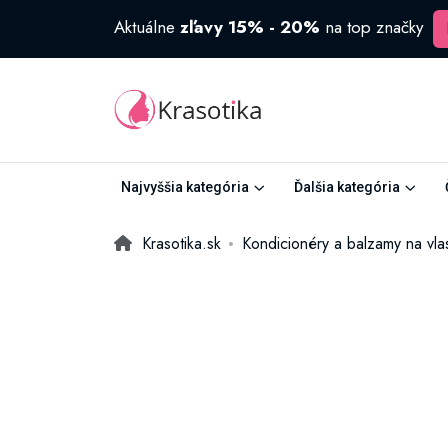
Aktuálne
zľavy 15% - 20%
na top značky
Najvyššia kategória
Ďalšia kategória
Krasotika.sk
Kondicionéry a balzamy na vla