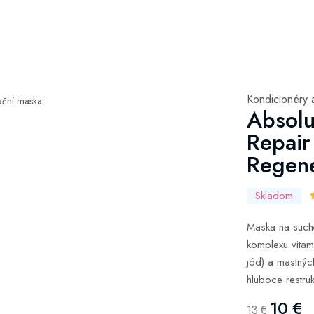
Kondicionéry 
Absolu
Repair
Regen
Skladom
Maska na suché
komplexu vitamí
jód) a mastnýc
hluboce restruk
10 €
13 €