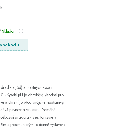
h:
sť
Skladom
obchodu
draslík a jód) a mastných kyselin
4.0 - Kyselé pH je obzvláště vhodné pro
vu a chrání je před vnějšími nepříznivými
dodává pevnost a strukturu. Pomáhá
kozují strukturu vlasů, tonizuje a
jším agresím, kterým je denně vystavena.