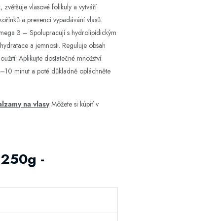
většuje vlasové folikuly a vytváří
kořínků a prevenci vypadávání vlasů.
Omega 3 – Spolupracují s hydrolipidickým
 hydratace a jemnosti. Reguluje obsah
užití: Aplikujte dostatečné množství
5–10 minut a poté důkladně opláchněte
alzamy na vlasy
Môžete si kúpiť v
 250g -