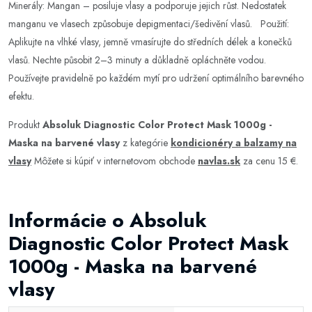
Minerály: Mangan – posiluje vlasy a podporuje jejich růst. Nedostatek
manganu ve vlasech způsobuje depigmentaci/šedivění vlasů. Použití:
Aplikujte na vlhké vlasy, jemně vmasírujte do středních délek a konečků
vlasů. Nechte působit 2–3 minuty a důkladně opláchněte vodou.
Používejte pravidelně po každém mytí pro udržení optimálního barevného
efektu.
Produkt
Absoluk Diagnostic Color Protect Mask 1000g -
Maska na barvené vlasy
z kategórie
kondicionéry a balzamy na
vlasy
Môžete si kúpiť v internetovom obchode
navlas.sk
za cenu 15 €.
Informácie o Absoluk
Diagnostic Color Protect Mask
1000g - Maska na barvené
vlasy