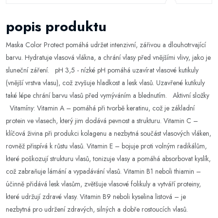
popis produktu
Maska Color Protect pomáhá udržet intenzivní, zářivou a dlouhotrvající
barvu. Hydratuje vlasová vlákna, a chrání vlasy před vnějšími vlivy, jako je
sluneční záření. pH 3,5 - nízké pH pomáhá uzavírat vlasové kutikuly
(vnější vrstva vlasu), což zvyšuje hladkost a lesk vlasů. Uzavřené kutikuly
také lépe chrání barvu vlasů před vymýváním a blednutím. Aktivní složky
Vitamíny: Vitamin A – pomáhá při tvorbě keratinu, což je základní
protein ve vlasech, který jim dodává pevnost a strukturu. Vitamin C –
klíčová živina při produkci kolagenu a nezbytná součást vlasových vláken,
rovněž přispívá k růstu vlasů. Vitamin E – bojuje proti volným radikálům,
které poškozují strukturu vlasů, tonizuje vlasy a pomáhá absorbovat kyslík,
což zabraňuje lámání a vypadávání vlasů. Vitamin B1 neboli thiamin –
účinně přidává lesk vlasům, zvětšuje vlasové folikuly a vytváří proteiny,
které udržují zdravé vlasy. Vitamin B9 neboli kyselina listová – je
nezbytná pro udržení zdravých, silných a dobře rostoucích vlasů.