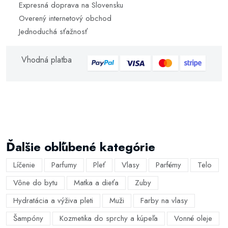
Expresná doprava na Slovensku
Overený internetový obchod
Jednoduchá sťažnosť
Vhodná platba
Ďalšie obľúbené kategórie
Líčenie
Parfumy
Pleť
Vlasy
Parfémy
Telo
Vône do bytu
Matka a dieťa
Zuby
Hydratácia a výživa pleti
Muži
Farby na vlasy
Šampóny
Kozmetika do sprchy a kúpeľa
Vonné oleje