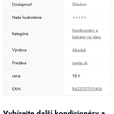
Dostupnosť
Skladom
Naše hodnotenie
⭐⭐⭐⭐⭐
Kondicionéry a
Kategória
balzamy na vlasy
,
Výrobca
Absoluk
Predáva
navlas.sk
cena
15
€
EAN
8422037010456
Vybírejte další kondicionéry a