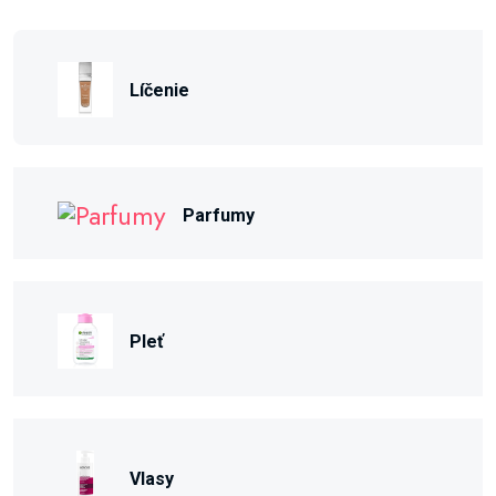
Líčenie
Parfumy
Pleť
Vlasy