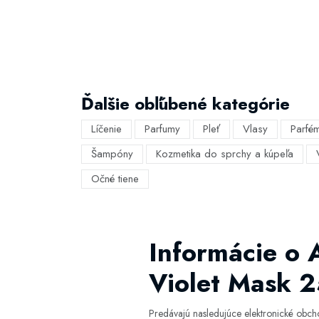
Ďalšie obľúbené kategórie
Líčenie
Parfumy
Pleť
Vlasy
Parfé
Šampóny
Kozmetika do sprchy a kúpeľa
Očné tiene
Informácie o 
Violet Mask 2
Predávajú nasledujúce elektronické obc