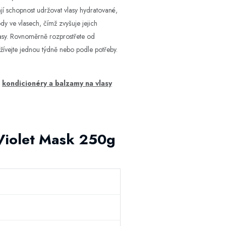
jí schopnost udržovat vlasy hydratované,
dy ve vlasech, čímž zvyšuje jejich
vlasy. Rovnoměrně rozprostřete od
žívejte jednou týdně nebo podle potřeby.
e
kondicionéry a balzamy na vlasy
 Violet Mask 250g