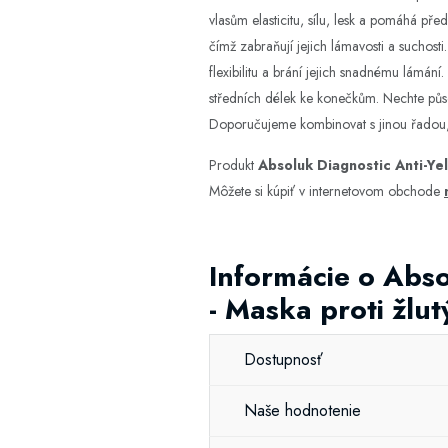
vlasům elasticitu, sílu, lesk a pomáhá p
čímž zabraňují jejich lámavosti a suchost
flexibilitu a brání jejich snadnému lámá
středních délek ke konečkům. Nechte půso
Doporučujeme kombinovat s jinou řadou,
Produkt
Absoluk Diagnostic Anti-Ye
Môžete si kúpiť v internetovom obchode
Informácie o Abso
- Maska proti žlu
Dostupnosť
Naše hodnotenie