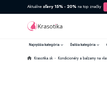
Aktuálne
zľavy 15% - 20%
na top značky
Najvyššia kategória
Ďalšia kategória
Krasotika.sk
Kondicionéry a balzamy na vla