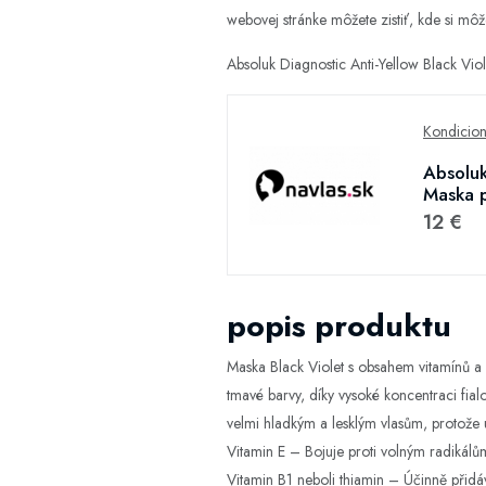
webovej stránke môžete zistiť, kde si môže
Absoluk Diagnostic Anti-Yellow Black Vi
Kondicion
Absoluk
Maska p
12 €
popis produktu
Maska Black Violet s obsahem vitamínů a 
tmavé barvy, díky vysoké koncentraci fia
velmi hladkým a lesklým vlasům, protože u
Vitamin E – Bojuje proti volným radikálům
Vitamin B1 neboli thiamin – Účinně přidáv