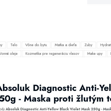
my
Telo
Vône do bytu
Matka a dieťa
Zuby
Hydrat
Vonné oleje
Kozmetika pre regeneráciu vlasov
Make upy
Absoluk Diagnostic Anti-Ye
50g - Maska proti žlutým 
hody
Absoluk Diagnostic Anti-Yellow Black Violet Mask 250g - Mas