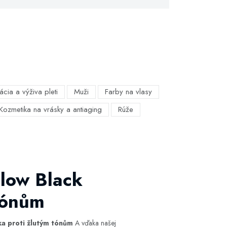
ácia a výživa pleti
Muži
Farby na vlasy
Kozmetika na vrásky a antiaging
Rúže
llow Black
tónům
ka proti žlutým tónům
A vďaka našej