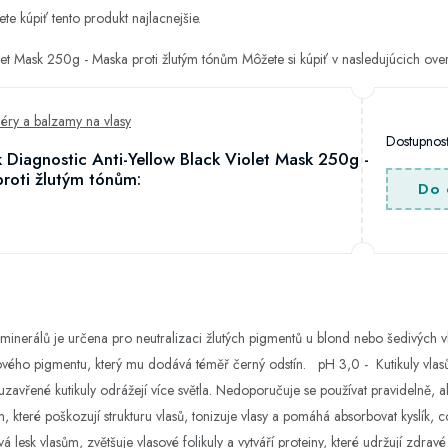
te kúpiť tento produkt najlacnejšie.
olet Mask 250g - Maska proti žlutým tónům Môžete si kúpiť v nasledujúcich o
éry a balzamy na vlasy
Dostupno
 Diagnostic Anti-Yellow Black Violet Mask 250g -
roti žlutým tónům:
Do 
minerálů je určena pro neutralizaci žlutých pigmentů u blond nebo šedivých v
lového pigmentu, který mu dodává téměř černý odstín. pH 3,0 - Kutikuly vlas
zavřené kutikuly odrážejí více světla. Nedoporučuje se používat pravidelně, a
, které poškozují strukturu vlasů, tonizuje vlasy a pomáhá absorbovat kyslík, 
á lesk vlasům, zvětšuje vlasové folikuly a vytváří proteiny, které udržují zdra