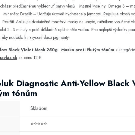
ředcházet předčasnému vyblednutí barvy vlasů. Mastné kyseliny: Omega 3 – ma
i. Minerály: Draslík – Udržuje úroveň hydratace a jemnosti. Reguluje obsah vo
ní. Použití: Aplikujte dostatečné množství masky na umyté, ručníkem vysušené 
bit 2–3 minuty a poté důkladně opláchněte vodou. Pro nejlepší výsledky pou
 aby nedošlo k nasycení vlasu pigmenty
llow Black Violet Mask 250g - Maska proti žlutým tónům
z kategóri
navlas.sk
za cenu 12 €.
luk Diagnostic Anti-Yellow Black
tým tónům
Skladom
⭐⭐⭐⭐⭐