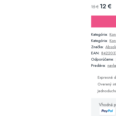
12 €
15 €
Kategória:
Kon
Kategória:
Kon
Značka:
Absol
EAN:
842203
Odporúčame:
Predáva:
navla
Expresná d
Overený in
Jednoduch
Vhodná p