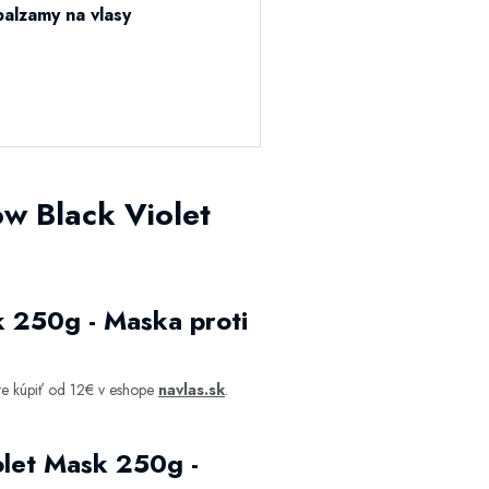
balzamy na vlasy
ow Black Violet
k 250g - Maska proti
te kúpiť od 12€ v eshope
navlas.sk
.
olet Mask 250g -