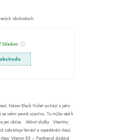
verených obchodoch:
sť
Skladom
obchodu
lasů. Název Black Violet vychází z jeho
ů se velmi pevně uzavřou. To může vést k
le jen občas. Aktivní složky Vitamíny:
což zabraňuje lámání a vypadávání vlasů.
vé vlasy. Vitamin B5 – Panthenol dodává