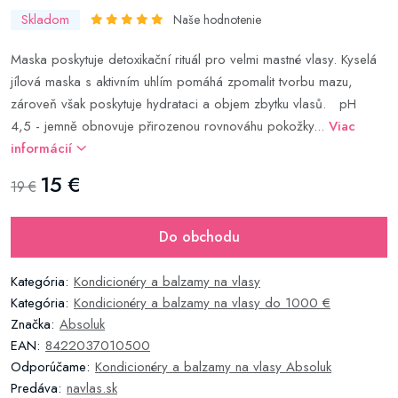
Skladom
Naše hodnotenie
Maska poskytuje detoxikační rituál pro velmi mastné vlasy. Kyselá
jílová maska s aktivním uhlím pomáhá zpomalit tvorbu mazu,
zároveň však poskytuje hydrataci a objem zbytku vlasů. pH
4,5 - jemně obnovuje přirozenou rovnováhu pokožky...
Viac
informácií
15 €
19 €
Do obchodu
Kategória:
Kondicionéry a balzamy na vlasy
Kategória:
Kondicionéry a balzamy na vlasy do 1000 €
Značka:
Absoluk
EAN:
8422037010500
Odporúčame:
Kondicionéry a balzamy na vlasy Absoluk
Predáva:
navlas.sk