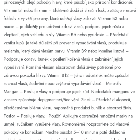
přirozených olejů pokožky hlavy, které působí jako přírodní kondicionér.
Vitamin B1 nebo thiamin – Efektivně dodává vlasům lesk, zvětšuje vlasové
folikuly a vytváří proteiny, které udržují vlasy zdravé. Vitamin B3 nebo
niacin – je důležitý pro udržení zdraví vlasů, podporu jejich růstu a
zlepšení jejich vzhledu a síly. Vitamin B6 nebo pyridoxin – Předchází
vzniku lupů. Je také důležitý při prevenci vypadávání vlasů, produkuje
melamin, který dává vlasům barvu. Vitamin B9 nebo kyselina listová –
Podporuje opravu buněk k posílení kořenů vlasů a zabránění jejich
vypadávání. Pomáhá vlasům absorbovat další živiny potřebné pro
zdravou pokožku hlavy. Vitamin B12 – Jeho nedostatek může způsobit
suchost vlasů, šedivění nebo zvýšené vypadávání vlasů. Minerály:
Mangan – Posiluje vlasy a podporuje jejich růst. Nedostatek manganu ve
vlasech způsobuje depigmentaci/šedivění. Zinek – Předchází alopecii,
předčasnému bílému vlasu, napomáhá produkci buněk a absorpci živin.
Fosfor – Posiluje vlasy. Použití: Aplikujte dostatečné množství masky na
umyté, ručníkem vysušené vlasy. Rovnoměrně rozprostřete od vlasové
pokožky ke konečkům. Nechte působit 5–10 minut a poté důkladně