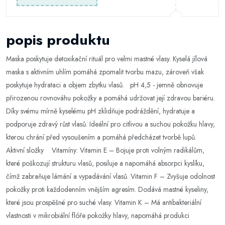
popis produktu
Maska poskytuje detoxikační rituál pro velmi mastné vlasy. Kyselá jílová
maska s aktivním uhlím pomáhá zpomalit tvorbu mazu, zároveň však
poskytuje hydrataci a objem zbytku vlasů. pH 4,5 - jemně obnovuje
přirozenou rovnováhu pokožky a pomáhá udržovat její zdravou bariéru.
Díky svému mírně kyselému pH zklidňuje podráždění, hydratuje a
podporuje zdravý růst vlasů. Ideální pro citlivou a suchou pokožku hlavy,
kterou chrání před vysoušením a pomáhá předcházet tvorbě lupů.
Aktivní složky Vitamíny: Vitamin E – Bojuje proti volným radikálům,
které poškozují strukturu vlasů, posiluje a napomáhá absorpci kyslíku,
čímž zabraňuje lámání a vypadávání vlasů. Vitamin F – Zvyšuje odolnost
pokožky proti každodenním vnějším agresím. Dodává mastné kyseliny,
které jsou prospěšné pro suché vlasy. Vitamin K – Má antibakteriální
vlastnosti v mikrobiální flóře pokožky hlavy, napomáhá produkci