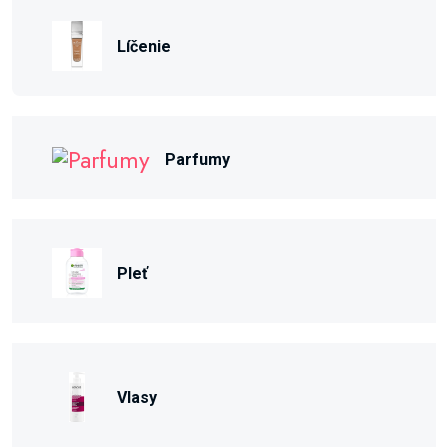
Líčenie
Parfumy
Pleť
Vlasy