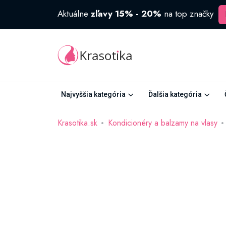
Aktuálne
zľavy 15% - 20%
na top značky
Najvyššia kategória
Ďalšia kategória
Krasotika.sk
Kondicionéry a balzamy na vlasy