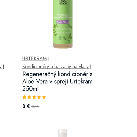
URTEKRAM
|
y
Kondicionéry a balzamy na vlasy
|
|
Regeneračný kondicionér s
Aloe Vera v spreji Urtekram
250ml
8 €
10 €