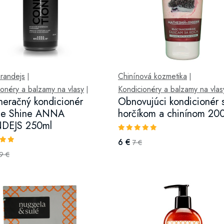
randejs
Chinínová kozmetika
|
|
onéry a balzamy na vlasy
Kondicionéry a balzamy na vlas
|
eračný kondicionér
Obnovujúci kondicionér 
lle Shine ANNA
horčíkom a chinínom 20
DEJS 250ml
6 €
7 €
9 €