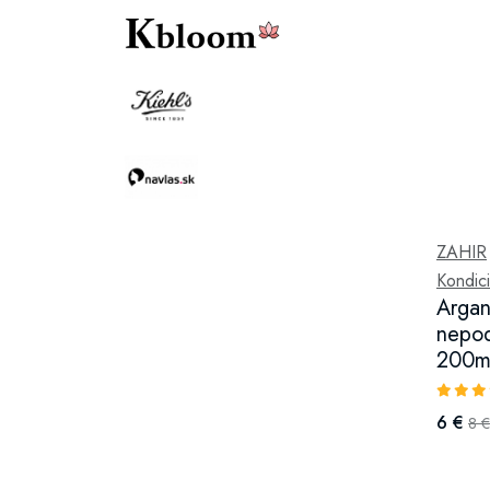
ZAHIR
Kondici
Argan
nepod
200m
6 €
8 €