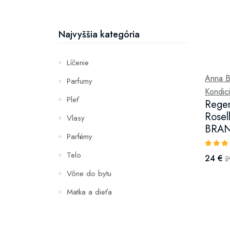
Najvyššia kategória
Líčenie
Anna B
Parfumy
Kondici
Pleť
Regen
Rose
Vlasy
BRAN
Parfémy
Telo
24 €
2
Vône do bytu
Matka a dieťa
Zuby
Hydratácia a výživa pleti