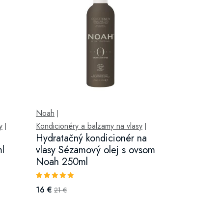
Noah
|
y
Kondicionéry a balzamy na vlasy
|
|
Hydratačný kondicionér na
l
vlasy Sézamový olej s ovsom
Noah 250ml
16 €
21 €