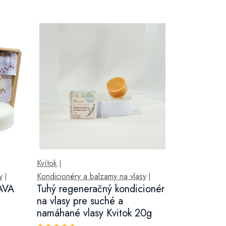
Kvítok
|
y
Kondicionéry a balzamy na vlasy
|
|
AVA
Tuhý regeneračný kondicionér
na vlasy pre suché a
namáhané vlasy Kvitok 20g