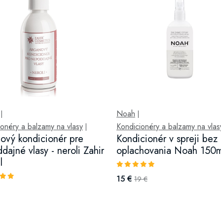
Noah
|
|
onéry a balzamy na vlasy
Kondicionéry a balzamy na vlas
|
ový kondicionér pre
Kondicionér v spreji bez
dajné vlasy - neroli Zahir
oplachovania Noah 150m
l
15 €
19 €