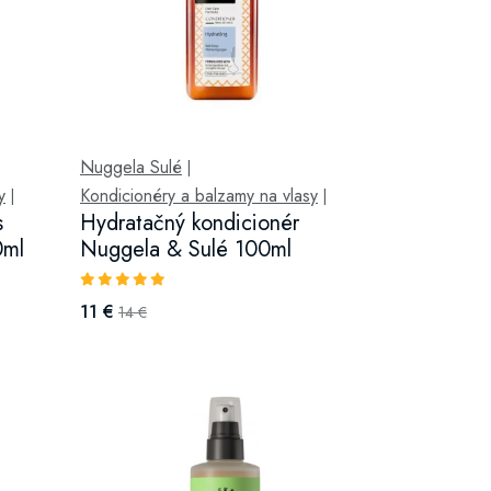
Nuggela Sulé
|
y
Kondicionéry a balzamy na vlasy
|
|
s
Hydratačný kondicionér
0ml
Nuggela & Sulé 100ml
11 €
14 €