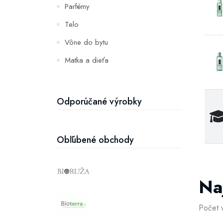
Parfémy
Telo
Vône do bytu
Matka a dieťa
Zuby
Hydratácia a výživa pleti
Odporúčané výrobky
Obľúbené obchody
Na
Počet 