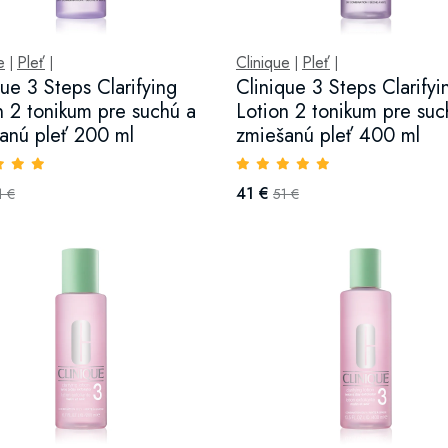
e
Pleť
Clinique
Pleť
|
|
|
|
que 3 Steps Clarifying
Clinique 3 Steps Clarifyi
n 2 tonikum pre suchú a
Lotion 2 tonikum pre suc
anú pleť 200 ml
zmiešanú pleť 400 ml
41 €
1 €
51 €