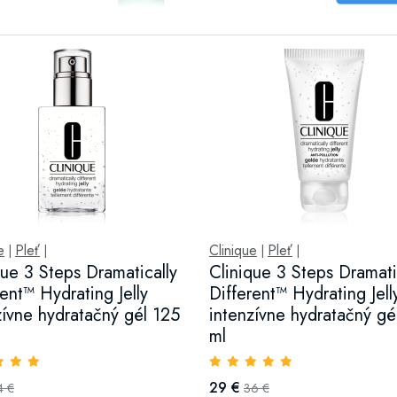
e
Pleť
Clinique
Pleť
|
|
|
|
que 3 Steps Dramatically
Clinique 3 Steps Dramati
rent™ Hydrating Jelly
Different™ Hydrating Jell
zívne hydratačný gél 125
intenzívne hydratačný gé
ml
29 €
4 €
36 €