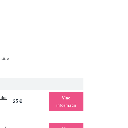
ižšie.
ator
Viac
25 €
informácií