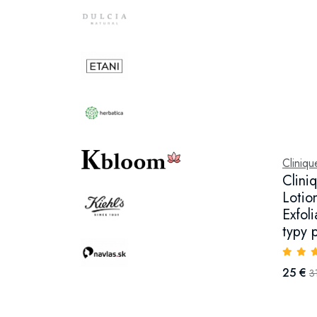
Cliniqu
Clini
Lotio
Exfol
typy 
25 €
3