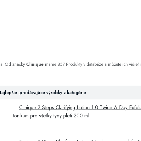
nia. Od značky
Clinique
máme 857 Produkty v databáze a môžete ich vidieť n
ajlepšie -predávajúce výrobky z kategórie
Clinique 3 Steps Clarifying Lotion 1.0 Twice A Day Exfoli
tonikum pre všetky typy pleti 200 ml