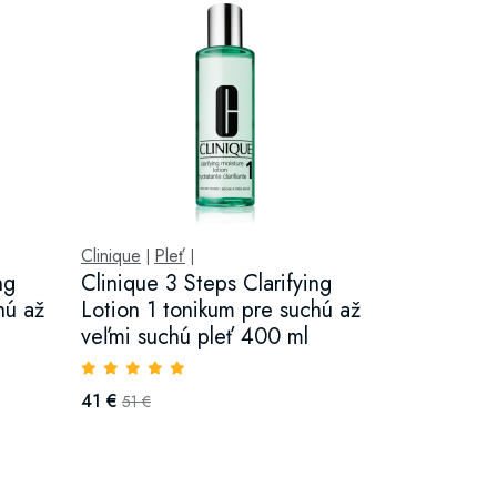
Clinique
Pleť
|
|
ng
Clinique 3 Steps Clarifying
hú až
Lotion 1 tonikum pre suchú až
veľmi suchú pleť 400 ml
41 €
51 €