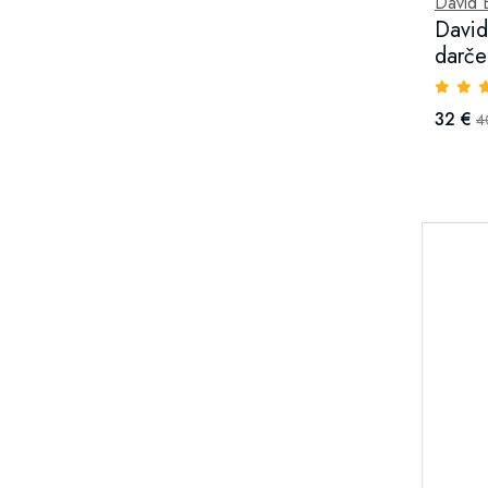
David 
David
darče
32 €
4