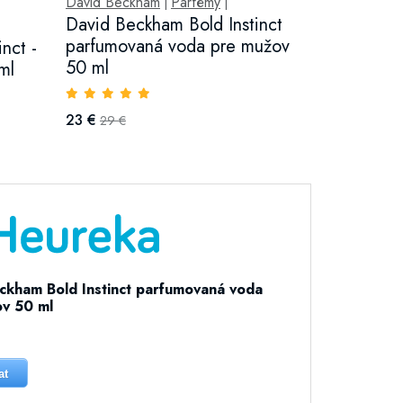
David Beckham
Parfémy
|
|
David Beckham Bold Instinct
parfumovaná voda pre mužov
nct -
50 ml
ml
23 €
29 €
ckham Bold Instinct parfumovaná voda
v 50 ml
at