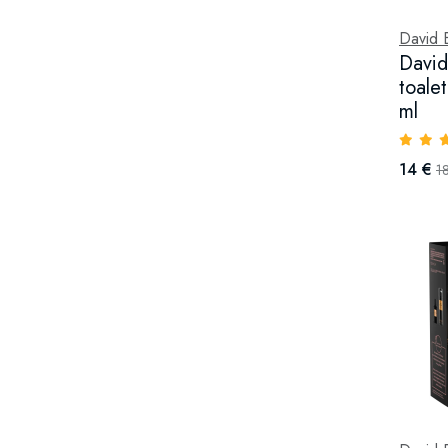
David 
Davi
toale
ml
14 €
1