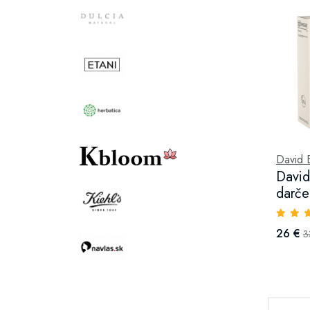
David 
Davi
darče
26 €
3