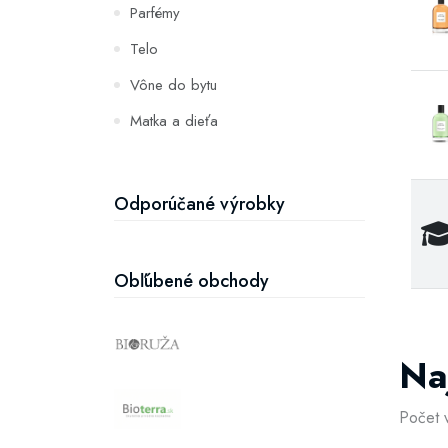
Parfémy
Telo
Vône do bytu
Matka a dieťa
Zuby
Hydratácia a výživa pleti
Odporúčané výrobky
Obľúbené obchody
Na
Počet 