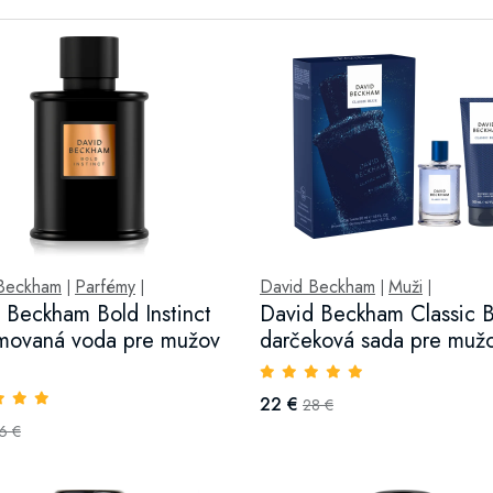
Beckham
Parfémy
David Beckham
Muži
|
|
|
|
 Beckham Bold Instinct
David Beckham Classic B
movaná voda pre mužov
darčeková sada pre muž
22 €
28 €
6 €