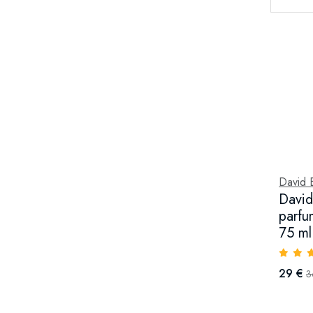
David 
David
parfu
75 ml
29 €
3