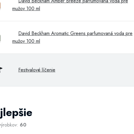
David Beckham Amber Breeze parfumovaná voda pre
mužov 100 ml
David Beckham Aromatic Greens parfumovaná voda pre
mužov 100 ml
Festivalové líčenie
jlepšie
výrobkov:
60