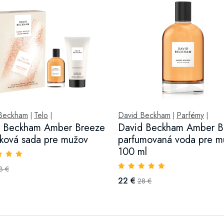
Beckham
Telo
David Beckham
Parfémy
|
|
|
|
d Beckham Amber Breeze
David Beckham Amber B
ková sada pre mužov
parfumovaná voda pre m
100 ml
3 €
22 €
28 €