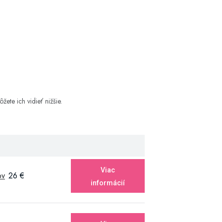
te ich vidieť nižšie.
Viac
ov
26 €
informácií