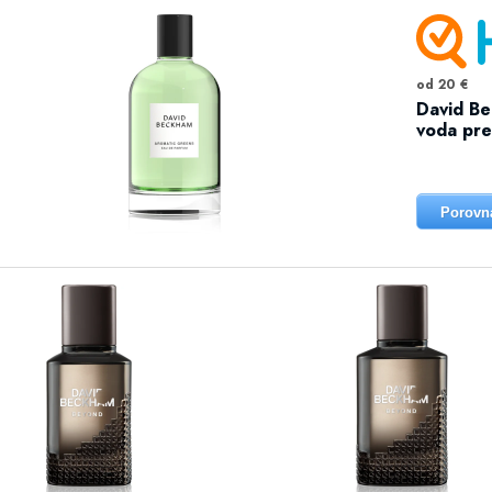
od 20 €
David B
voda pre
Porovn