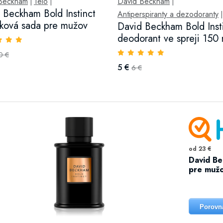
Beckham
Telo
David Beckham
|
|
|
 Beckham Bold Instinct
Antiperspiranty a dezodoranty
|
ková sada pre mužov
David Beckham Bold Insti
deodorant ve spreji 150 
0 €
5 €
6 €
od 23 €
David Be
pre mužo
Porovn