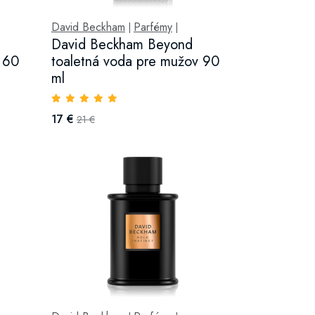
David Beckham
Parfémy
|
|
David Beckham Beyond
 60
toaletná voda pre mužov 90
ml
17 €
21 €