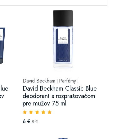
David Beckham
Parfémy
|
|
lue
David Beckham Classic Blue
ov
deodorant s rozprašovačom
pre mužov 75 ml
6 €
8 €