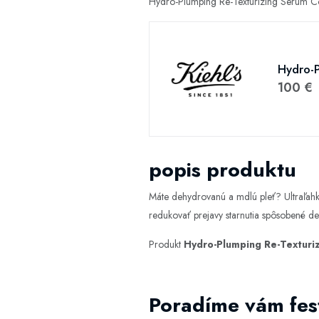
Hydro-Plumping Re-Texturizing Serum Co
Hydro-P
100 €
popis produktu
Máte dehydrovanú a mdlú pleť? Ultraľahk
redukovať prejavy starnutia spôsobené deh
Produkt
Hydro-Plumping Re-Texturi
Poradíme vám fest