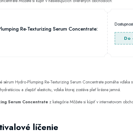
ncentrate Môžete si kúpiť v nasledujúcich overených obchodoch:
Dostupno
lumping Re-Texturizing Serum Concentrate:
Do 
é sérum Hydro-Plumping Re-Texturizing Serum Concentrate pomáha vďaka svoj
ydratáciou a zlepšiť elasticitu, vďaka ktorej zostáva pleť krásne jemná.
zing Serum Concentrate
z kategórie
Môžete si kúpiť v internetovom obc
ivalové líčenie