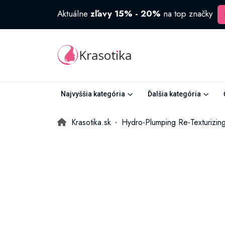
Aktuálne
zľavy 15% - 20%
na top značky
Najvyššia kategória
Ďalšia kategória
Krasotika.sk
Hydro-Plumping Re-Texturizin