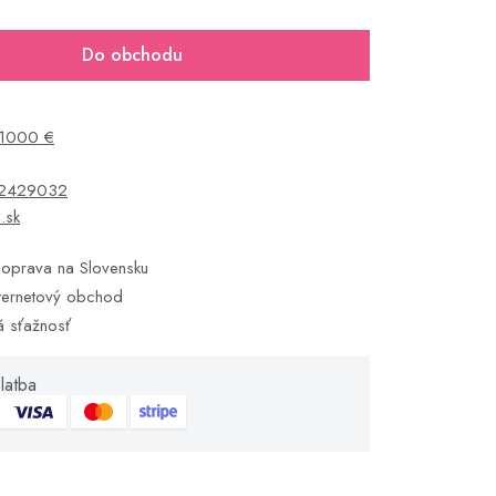
Do obchodu
1000 €
2429032
s.sk
oprava na Slovensku
ternetový obchod
á sťažnosť
latba