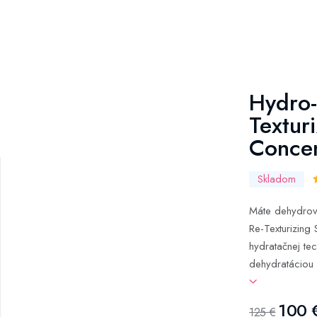
Hydro-
Textur
Concen
Skladom
Máte dehydrova
Re-Texturizing
hydratačnej te
dehydratáciou a
100 
125 €