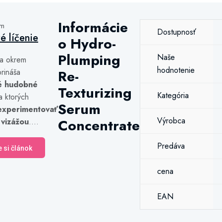
Informácie
ám
Dostupnosť
vé líčenie
o Hydro-
Plumping
Naše
a okrem
hodnotenie
rináša
Re-
é hudobné
Texturizing
Kategória
a ktorých
Serum
experimentovať
Výrobca
Concentrate
 vizážou
....
Predáva
e si článok
cena
EAN