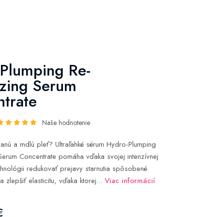
Plumping Re-
izing Serum
trate
Naše hodnotenie
nú a mdlú pleť? Ultraľahké sérum Hydro-Plumping
 Serum Concentrate pomáha vďaka svojej intenzívnej
chnológii redukovať prejavy starnutia spôsobené
 zlepšiť elasticitu, vďaka ktorej...
Viac informácií
€