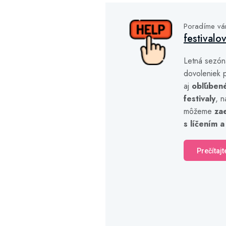
Poradíme v
festivalo
Letná sezón
dovoleniek p
aj
obľúben
festivaly
, n
môžeme
za
s líčením a
Prečítajt