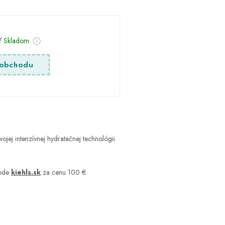
sť
Skladom
obchodu
ej intenzívnej hydratačnej technológii
hode
kiehls.sk
za cenu 100 €.