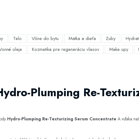
my
Telo
Vône do bytu
Matka a dieťa
Zuby
Hydrat
Vonné oleje
Kozmetika pre regeneráciu vlasov
Make upy
Hydro-Plumping Re-Texturi
hody
Hydro-Plumping Re-Texturizing Serum Concentrate
A vďaka naše