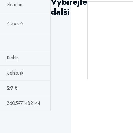
Vybírejte
Skladom
další
⭐⭐⭐⭐⭐
Kiehls
kiehls.sk
29
€
3605971482144