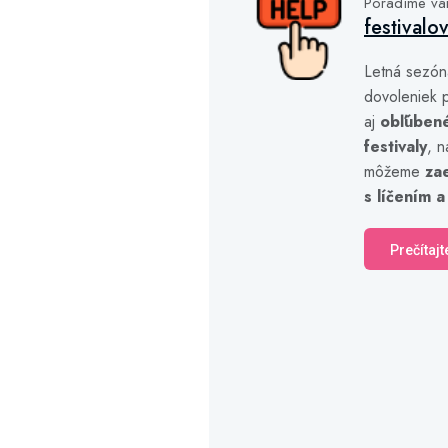
Poradíme v
festivalo
Letná sezón
dovoleniek p
aj
obľúben
festivaly
, n
môžeme
za
s líčením a
Prečítajt