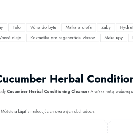
my
Telo
Vône do bytu
Matka a dieťa
Zuby
Hydrat
Vonné oleje
Kozmetika pre regeneráciu vlasov
Make upy
Cucumber Herbal Conditio
hody
Cucumber Herbal Conditioning Cleanser
A vďaka našej webovej str
Môžete si kúpiť v nasledujúcich overených obchodoch: