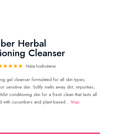
ber Herbal
ioning Cleanser
Naše hodnotenie
ng gel cleanser formulated for all skin types,
or sensitive skin. Softly melts away dirt, impurities,
lst conditioning skin for a fresh clean that lasts all
d with cucumbers and plant-based...
Viac