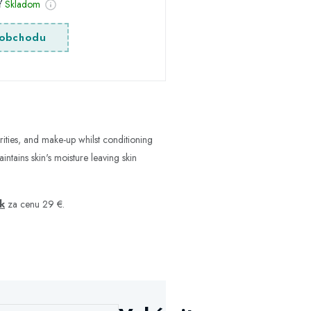
sť
Skladom
obchodu
urities, and make-up whilst conditioning
ntains skin's moisture leaving skin
sk
za cenu 29 €.