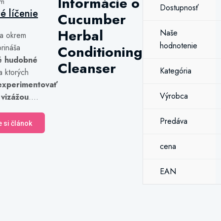
Informácie o
ám
Dostupnosť
vé líčenie
Cucumber
Herbal
Naše
a okrem
hodnotenie
rináša
Conditioning
é hudobné
Cleanser
Kategória
a ktorých
experimentovať
Výrobca
 vizážou
....
Predáva
e si článok
cena
EAN