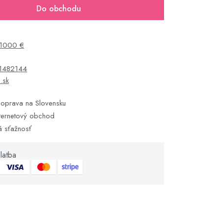
Do obchodu
1000 €
1482144
s.sk
oprava na Slovensku
ternetový obchod
á sťažnosť
latba