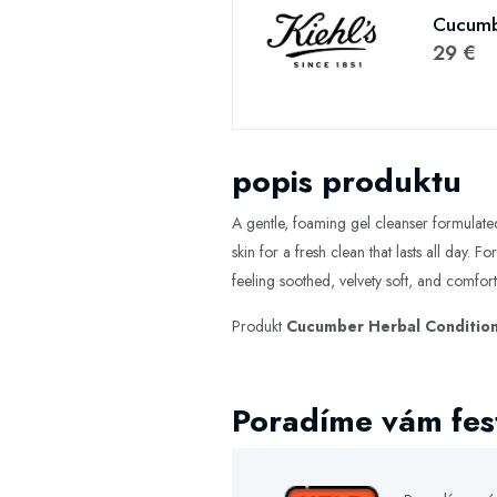
Cucumbe
29 €
popis produktu
A gentle, foaming gel cleanser formulated f
skin for a fresh clean that lasts all day.
feeling soothed, velvety soft, and comfor
Produkt
Cucumber Herbal Condition
Poradíme vám fest