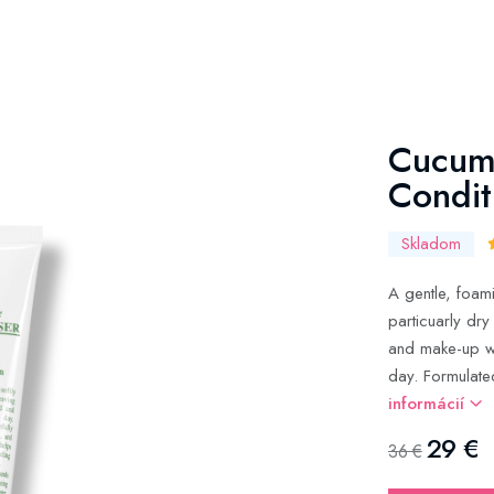
Cucum
Condit
Skladom
A gentle, foami
particuarly dry 
and make-up whi
day. Formulate
informácií
29 €
36 €