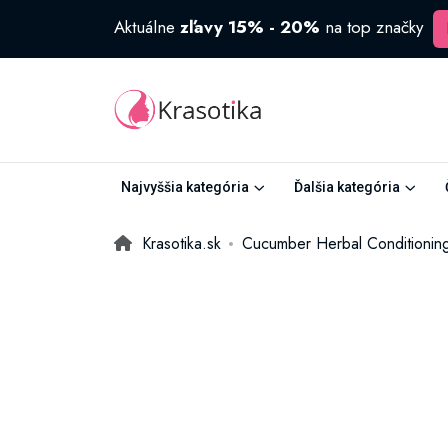
Aktuálne
zľavy 15% - 20%
na top značky
Najvyššia kategória
Ďalšia kategória
Krasotika.sk
Cucumber Herbal Conditioning