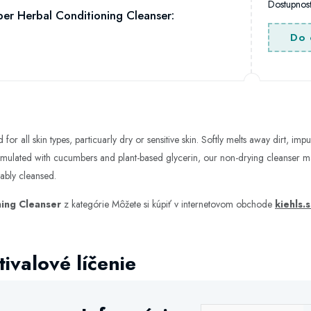
Dostupno
r Herbal Conditioning Cleanser:
Do 
or all skin types, particuarly dry or sensitive skin. Softly melts away dirt, imp
 Formulated with cucumbers and plant-based glycerin, our non-drying cleanser mai
tably cleansed.
ing Cleanser
z kategórie
Môžete si kúpiť v internetovom obchode
kiehls.
ivalové líčenie