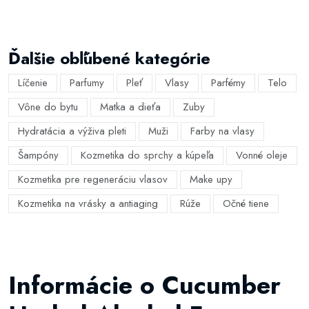
Ďalšie obľúbené kategórie
Líčenie
Parfumy
Pleť
Vlasy
Parfémy
Telo
Vône do bytu
Matka a dieťa
Zuby
Hydratácia a výživa pleti
Muži
Farby na vlasy
Šampóny
Kozmetika do sprchy a kúpeľa
Vonné oleje
Kozmetika pre regeneráciu vlasov
Make upy
Kozmetika na vrásky a antiaging
Rúže
Očné tiene
Informácie o Cucumber