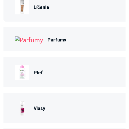
Líčenie
Parfumy
Pleť
Vlasy