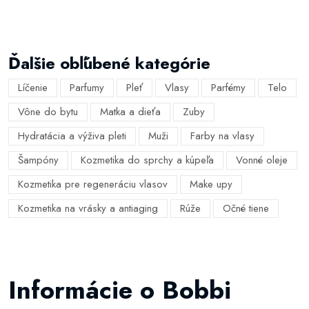
Ďalšie obľúbené kategórie
Líčenie
Parfumy
Pleť
Vlasy
Parfémy
Telo
Vône do bytu
Matka a dieťa
Zuby
Hydratácia a výživa pleti
Muži
Farby na vlasy
Šampóny
Kozmetika do sprchy a kúpeľa
Vonné oleje
Kozmetika pre regeneráciu vlasov
Make upy
Kozmetika na vrásky a antiaging
Rúže
Očné tiene
Informácie o Bobbi