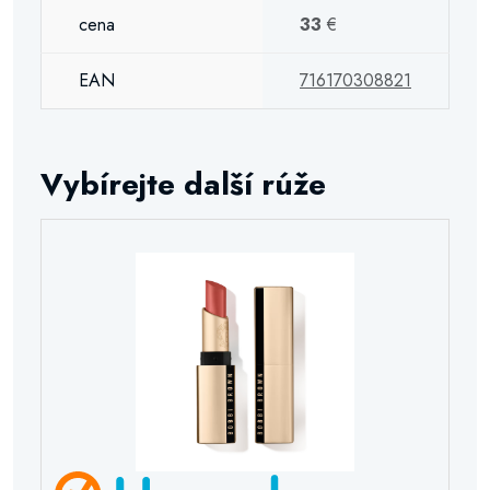
cena
33
€
EAN
716170308821
Vybírejte další rúže