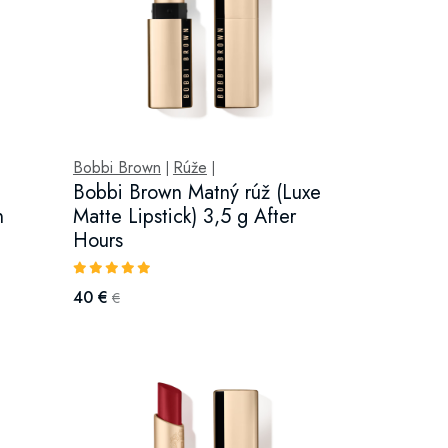
Bobbi Brown
Rúže
|
|
Bobbi Brown Matný rúž (Luxe
n
Matte Lipstick) 3,5 g After
Hours
40 €
€