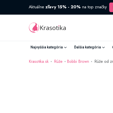
Aktuálne
zľavy 15% - 20%
na top značky
Najvyššia kategória
Ďalšia kategória
Krasotika.sk
Rúže
Bobbi Brown
Rúže od z