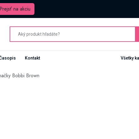
Prejsť na akciu
Časopis
Kontakt
Všetky k
načky Bobbi Brown