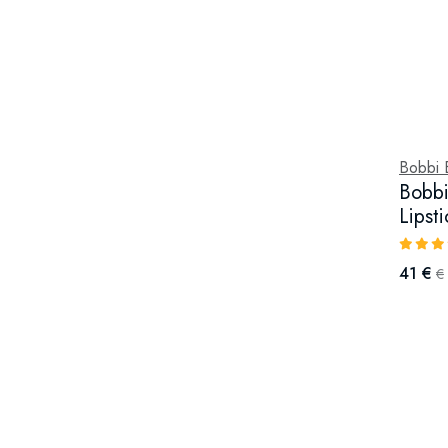
Bobbi 
Bobbi
Lipst
41 €
€