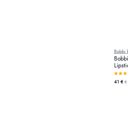
Bobbi 
Bobbi
Lipst
41 €
€