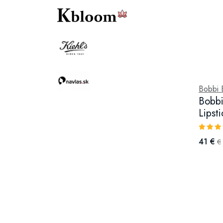
Bobbi 
Bobbi
Lipst
41 €
€