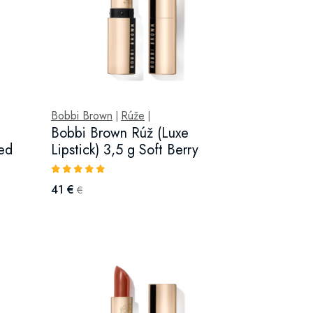
Bobbi Brown
Rúže
|
|
Bobbi Brown Rúž (Luxe
Red
Lipstick) 3,5 g Soft Berry
41 €
€