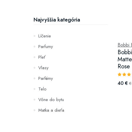
Najvyššia kategória
Líčenie
Bobbi 
Parfumy
Bobbi
Pleť
Matte
Rose
Vlasy
Parfémy
40 €
€
Telo
Vône do bytu
Matka a dieťa
Zuby
Hydratácia a výživa pleti