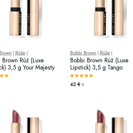
Brown
Rúže
Bobbi Brown
Rúže
|
|
|
|
 Brown Rúž (Luxe
Bobbi Brown Rúž (Luxe
ick) 3,5 g Your Majesty
Lipstick) 3,5 g Tango
42 €
€