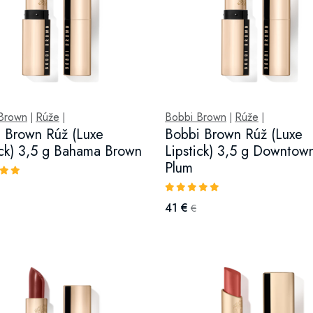
Brown
Rúže
Bobbi Brown
Rúže
|
|
|
|
 Brown Rúž (Luxe
Bobbi Brown Rúž (Luxe
ick) 3,5 g Bahama Brown
Lipstick) 3,5 g Downtow
Plum
41 €
€