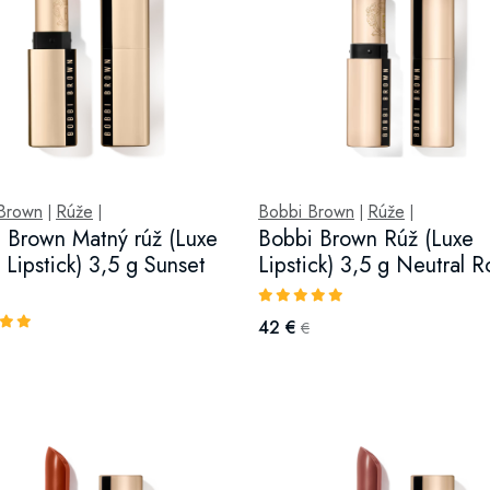
Brown
Rúže
Bobbi Brown
Rúže
|
|
|
|
 Brown Matný rúž (Luxe
Bobbi Brown Rúž (Luxe
 Lipstick) 3,5 g Sunset
Lipstick) 3,5 g Neutral R
42 €
€