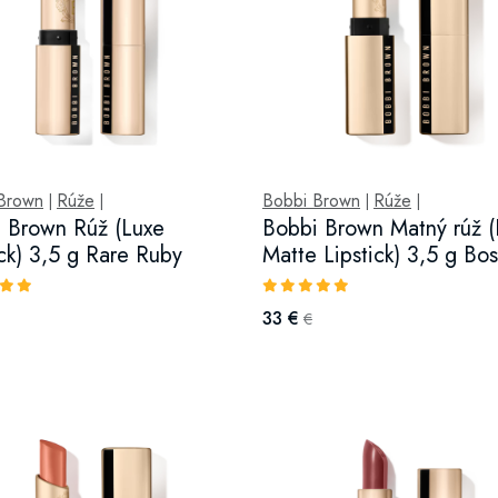
Brown
Rúže
Bobbi Brown
Rúže
|
|
|
|
 Brown Rúž (Luxe
Bobbi Brown Matný rúž (
ick) 3,5 g Rare Ruby
Matte Lipstick) 3,5 g Bos
33 €
€