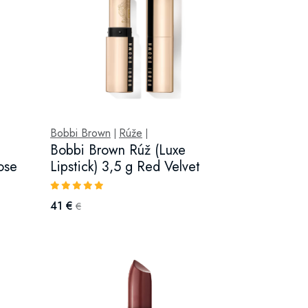
Bobbi Brown
Rúže
|
|
Bobbi Brown Rúž (Luxe
ose
Lipstick) 3,5 g Red Velvet
41 €
€