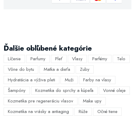
Ďalšie obľúbené kategórie
Líčenie
Parfumy
Pleť
Vlasy
Parfémy
Telo
Vône do bytu
Matka a dieťa
Zuby
Hydratácia a výživa pleti
Muži
Farby na vlasy
Šampóny
Kozmetika do sprchy a kúpeľa
Vonné oleje
Kozmetika pre regeneráciu vlasov
Make upy
Kozmetika na vrásky a antiaging
Rúže
Očné tiene