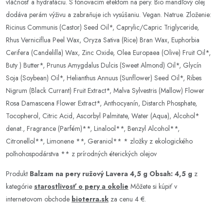
vláčnosť a hydratáciu. S tónovacím efektom na pery. Bio mandľový olej
dodáva perám výživu a zabraňuje ich vysúšaniu. Vegan. Natrue. Zloženie:
Ricinus Communis (Castor) Seed Oil*, Caprylic/Capric Triglyceride,
Rhus Verniciflua Peel Wax, Oryza Sativa (Rice) Bran Wax, Euphorbia
Cerifera (Candelilla) Wax, Zinc Oxide, Olea Europaea (Olive) Fruit Oil*,
Buty ) Butter*, Prunus Amygdalus Dulcis (Sweet Almond) Oil*, Glycín
Soja (Soybean) Oil*, Helianthus Annuus (Sunflower) Seed Oil*, Ribes
Nigrum (Black Currant) Fruit Extract*, Malva Sylvestris (Mallow) Flower
Rosa Damascena Flower Extract*, Anthocyanín, Distarch Phosphate,
Tocopherol, Citric Acid, Ascorbyl Palmitate, Water (Aqua), Alcohol*
denat., Fragrance (Parfém)**, Linalool**, Benzyl Alcohol**,
Citronellol**, Limonene **, Geraniol** * zložky z ekologického
poľnohospodárstva ** z prírodných éterických olejov
Produkt
Balzam na pery ružový Lavera 4,5 g Obsah: 4,5 g
z
kategórie
starostlivosť o pery a okolie
Môžete si kúpiť v
internetovom obchode
bioterra.sk
za cenu 4 €.