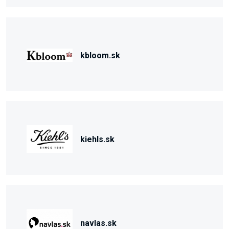
kbloom.sk
kiehls.sk
navlas.sk