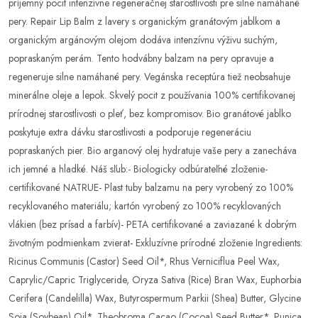
príjemný pocit intenzívne regeneračnej starostlivosti pre silne namáhané
pery. Repair Lip Balm z lavery s organickým granátovým jablkom a
organickým argánovým olejom dodáva intenzívnu výživu suchým,
popraskaným perám. Tento hodvábny balzam na pery opravuje a
regeneruje silne namáhané pery. Vegánska receptúra ​​tiež neobsahuje
minerálne oleje a lepok. Skvelý pocit z používania 100% certifikovanej
prírodnej starostlivosti o pleť, bez kompromisov. Bio granátové jablko
poskytuje extra dávku starostlivosti a podporuje regeneráciu
popraskaných pier. Bio arganový olej hydratuje vaše pery a zanecháva
ich jemné a hladké. Náš sľub:- Biologicky odbúrateľné zloženie-
certifikované NATRUE- Plast tuby balzamu na pery vyrobený zo 100%
recyklovaného materiálu; kartón vyrobený zo 100% recyklovaných
vlákien (bez prísad a farbív)- PETA certifikované a zaviazané k dobrým
životným podmienkam zvierat- Exkluzívne prírodné zloženie Ingredients:
Ricinus Communis (Castor) Seed Oil*, Rhus Verniciflua Peel Wax,
Caprylic/Capric Triglyceride, Oryza Sativa (Rice) Bran Wax, Euphorbia
Cerifera (Candelilla) Wax, Butyrospermum Parkii (Shea) Butter, Glycine
Soja (Soybean) Oil*, Theobroma Cacao (Cocoa) Seed Butter*, Punica