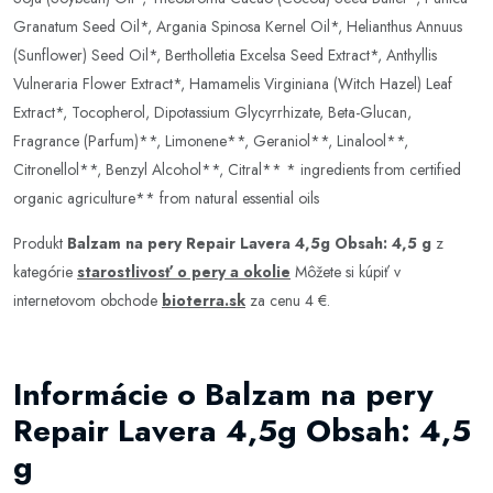
Granatum Seed Oil*, Argania Spinosa Kernel Oil*, Helianthus Annuus
(Sunflower) Seed Oil*, Bertholletia Excelsa Seed Extract*, Anthyllis
Vulneraria Flower Extract*, Hamamelis Virginiana (Witch Hazel) Leaf
Extract*, Tocopherol, Dipotassium Glycyrrhizate, Beta-Glucan,
Fragrance (Parfum)**, Limonene**, Geraniol**, Linalool**,
Citronellol**, Benzyl Alcohol**, Citral** * ingredients from certified
organic agriculture** from natural essential oils
Produkt
Balzam na pery Repair Lavera 4,5g Obsah: 4,5 g
z
kategórie
starostlivosť o pery a okolie
Môžete si kúpiť v
internetovom obchode
bioterra.sk
za cenu 4 €.
Informácie o Balzam na pery
Repair Lavera 4,5g Obsah: 4,5
g