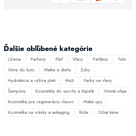
Ďalšie obľúbené kategórie
Líčenie
Parfumy
Pleť
Vlasy
Parfémy
Telo
Vône do bytu
Matka a dieťa
Zuby
Hydratácia a výživa pleti
Muži
Farby na vlasy
Šampóny
Kozmetika do sprchy a kúpeľa
Vonné oleje
Kozmetika pre regeneráciu vlasov
Make upy
Kozmetika na vrásky a antiaging
Rúže
Očné tiene