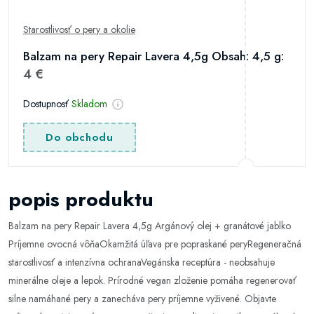
Starostlivosť o pery a okolie
Balzam na pery Repair Lavera 4,5g Obsah: 4,5 g:
4 €
Dostupnosť
Skladom
Do obchodu
popis produktu
Balzam na pery Repair Lavera 4,5g Argánový olej + granátové jablko
Príjemne ovocná vôňaOkamžitá úľava pre popraskané peryRegeneračná
starostlivosť a intenzívna ochranaVegánska receptúra ​​- neobsahuje
minerálne oleje a lepok. Prírodné vegan zloženie pomáha regenerovať
silne namáhané pery a zanecháva pery príjemne vyživené. Objavte