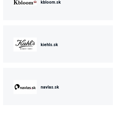
kbloom.sk
kiehls.sk
navlas.sk