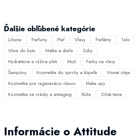
Ďalšie obľúbené kategórie
Líčenie
Parfumy
Pleť
Vlasy
Parfémy
Telo
Vône do bytu
Matka a dieťa
Zuby
Hydratácia a výživa pleti
Muži
Farby na vlasy
Šampóny
Kozmetika do sprchy a kúpeľa
Vonné oleje
Kozmetika pre regeneráciu vlasov
Make upy
Kozmetika na vrásky a antiaging
Rúže
Očné tiene
Informácie o Attitude