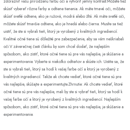
zdôrazniť vašu prirodzenú farbu očí a vytvoriť jemný kontrast.Môžete tiež
skúsiť vyberať rôzne farby a odtiene tienenia. Ak máte tmavé oči, môžete
skúsiť svetlé odtiene, ako je ružová, modrá alebo žltá. Ak máte svetlé oči,
môžete skúsiť tmavšie odtiene, ako je hnedá alebo čierna. Musíte sa tiež
uistiť, že ste si vybrali tieň, ktorý je vyrobený z kvalitných ingrediencií.
Kvalitné očné tiene sú dôležité pre zabezpečenie, aby sa vám neškriabali
oči.V záverečnej časti článku by som chcel dodať, že najlepším
spôsobom, ako zistiť, ktoré očné tiene sú pre vás najlepšie, je skúšanie a
experimentovanie. Vyberte si niekoľko odtieňov a skúste ich. Uistite sa, že
ste si vybrali tieň, ktorý sa hodí k vašej farbe očí a ktorý je vyrobený z
kvalitných ingrediencií. Takže ak chcete vedieť, ktoré očné tiene sú pre
vás najlepšie, skúšajte a experimentujte.Zhrnutie: Ak chcete vedieť, ktoré
očné tiene sú pre vás najlepšie, mali by ste si vybrať tieň, ktorý sa hodí k
vašej farbe očí a ktorý je vyrobený z kvalitných ingrediencií. Najlepším
spôsobom, ako zistiť, ktoré očné tiene sú pre vás najlepšie, je skúšanie a
experimentovanie.