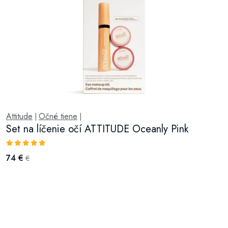
Attitude
Očné tiene
|
|
Set na líčenie očí ATTITUDE Oceanly Pink
74 €
€