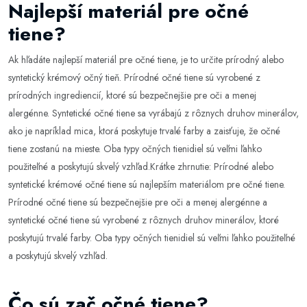
Najlepší materiál pre očné
tiene?
Ak hľadáte najlepší materiál pre očné tiene, je to určite prírodný alebo
syntetický krémový očný tieň. Prírodné očné tiene sú vyrobené z
prírodných ingrediencií, ktoré sú bezpečnejšie pre oči a menej
alergénne. Syntetické očné tiene sa vyrábajú z rôznych druhov minerálov,
ako je napríklad mica, ktorá poskytuje trvalé farby a zaisťuje, že očné
tiene zostanú na mieste. Oba typy očných tienidiel sú veľmi ľahko
použiteľné a poskytujú skvelý vzhľad.Krátke zhrnutie: Prírodné alebo
syntetické krémové očné tiene sú najlepším materiálom pre očné tiene.
Prírodné očné tiene sú bezpečnejšie pre oči a menej alergénne a
syntetické očné tiene sú vyrobené z rôznych druhov minerálov, ktoré
poskytujú trvalé farby. Oba typy očných tienidiel sú veľmi ľahko použiteľné
a poskytujú skvelý vzhľad.
Čo sú zač očné tiene?