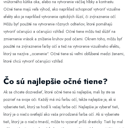
vnútorného kútika oka, alebo na vytvorenie väčšej hĺbky a kontrastu.
Očné tiene majú veľa výhod, ako napríklad schopnosť vytvoriť vizuálne
efekty ako je napríklad vytvorenie optických ilúzií, či zvýraznenie očí.
Môžu byť použité na vytvorenie rôznych odtieňov, ktoré pomáhajú
vytvoriť očarujúci a očarujúci vzhľad. Očné tiene môžu tiež slúžiť na
zmiernenie vrások a zníženie kruhov pod očami. Okrem toho, môžu byť
použité na zvýraznenie farby očí a tiež na vytvorenie vizuálneho efektu,
ktorý sa nazýva „ocenenie“. Očné tiene sú veľmi obľúbené medzi ženami,
ktoré chcú vytvoriť očarujúci vzhľad.
Čo sú najlepšie očné tiene?
Ak sa chcete dozvedieť, ktoré očné tiene sú najlepšie, mali by ste sa
pozrieť na svoje oči. Každý má inú farbu očí, takže najlepšie je, ak si
vyberiete tieň, ktorý sa hodí k vašej farbe očí. Najlepšie je vyberať tieň,
ktorý je o niečo svetlejší ako vaša prirodzená farba očí. Ak si vyberiete
tieň, ktorý je o niečo tmavší, môže to vyzerať príliš drasticky. Tieň by mal