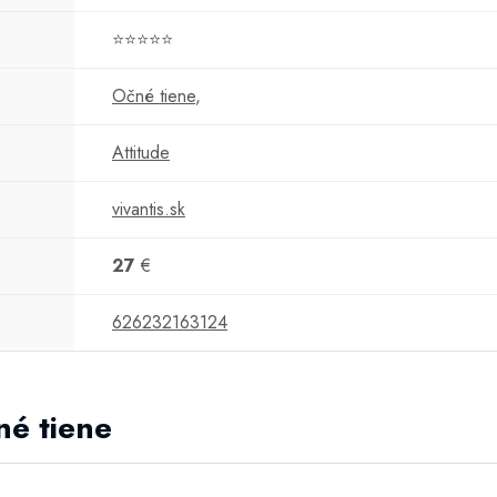
⭐⭐⭐⭐⭐
Očné tiene
,
Attitude
vivantis.sk
27
€
626232163124
né tiene