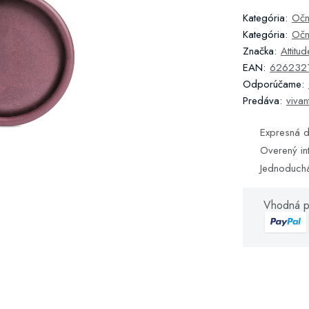
Kategória:
Očn
Kategória:
Očn
Značka:
Attitud
EAN:
626232
Odporúčame:
Predáva:
vivan
Expresná d
Overený in
Jednoduch
Vhodná p