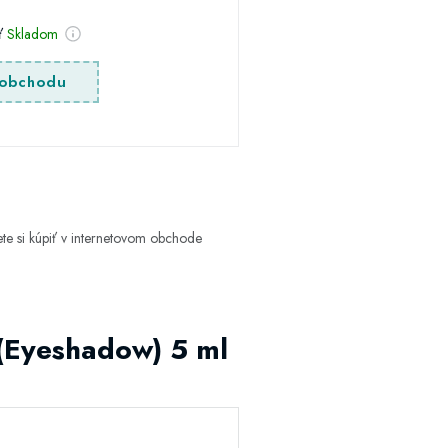
sť
Skladom
obchodu
e si kúpiť v internetovom obchode
 (Eyeshadow) 5 ml