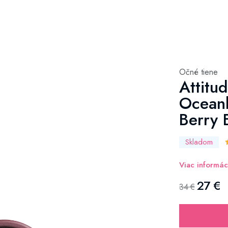
Očné tiene
Attitu
Oceanl
Berry B
Skladom
Viac informác
27 €
34 €