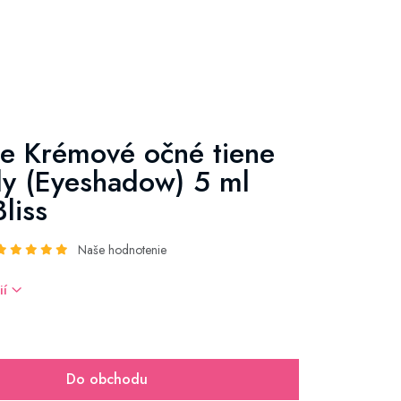
de Krémové očné tiene
y (Eyeshadow) 5 ml
liss
Naše hodnotenie
ií
Do obchodu