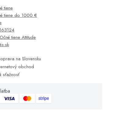
é tiene
é tiene do 1000 €
e
163124
Očné tiene Attitude
tis.sk
oprava na Slovensku
ternetový obchod
á sťažnosť
latba