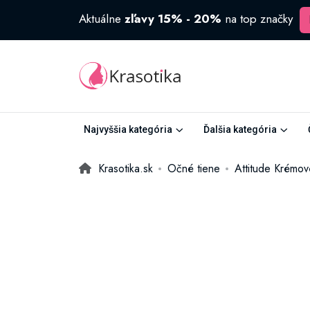
Aktuálne
zľavy 15% - 20%
na top značky
Najvyššia kategória
Ďalšia kategória
Krasotika.sk
Očné tiene
Attitude Krémov