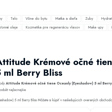
my
Telo
Vône do bytu
Matka a dieťa
Zuby
Hydrat
Vonné oleje
Kozmetika pre regeneráciu vlasov
Make upy
Attitude Krémové očné tie
 ml Berry Bliss
hody
Attitude Krémové očné tiene Oceanly (Eyeshadow) 5 ml Berry 
odukt najlacnejšie.
eshadow) 5 ml Berry Bliss Môžete si kúpiť v nasledujúcich overených obchod