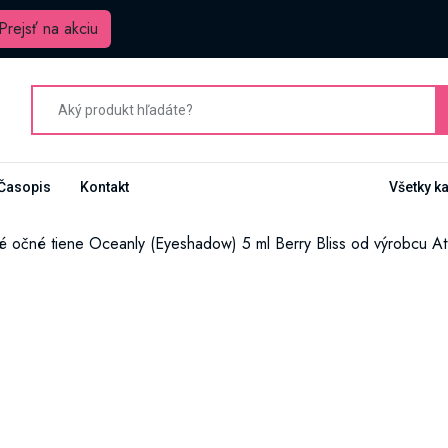
Prejsť na akciu
Časopis
Kontakt
Všetky k
é očné tiene Oceanly (Eyeshadow) 5 ml Berry Bliss od výrobcu At