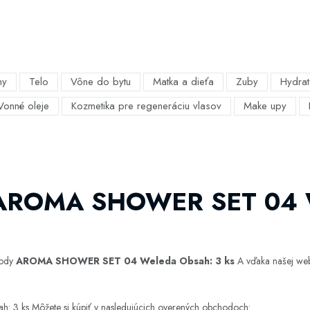
my
Telo
Vône do bytu
Matka a dieťa
Zuby
Hydrat
Vonné oleje
Kozmetika pre regeneráciu vlasov
Make upy
o AROMA SHOWER SET 04 
hody
AROMA SHOWER SET 04 Weleda Obsah: 3 ks
A vďaka našej webo
ks Môžete si kúpiť v nasledujúcich overených obchodoch: