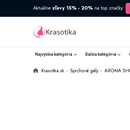
Aktuálne
zľavy 15% - 20%
na top značky
Najvyššia kategória
Ďalšia kategória
Krasotika.sk
Sprchové gély
AROMA SHOW