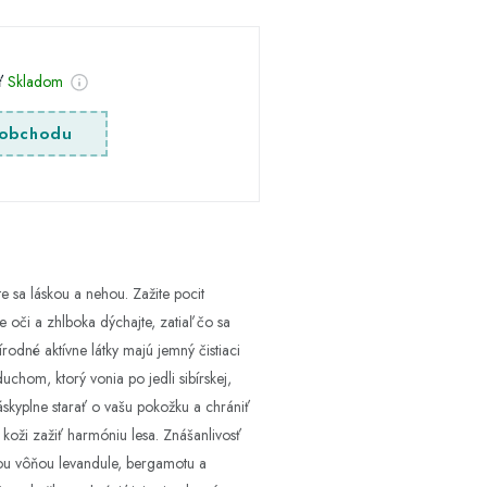
sť
Skladom
obchodu
sa láskou a nehou. Zažite pocit
oči a zhlboka dýchajte, zatiaľ čo sa
rodné aktívne látky majú jemný čistiaci
chom, ktorý vonia po jedli sibírskej,
láskyplne starať o vašu pokožku a chrániť
j koži zažiť harmóniu lesa. Znášanlivosť
ou vôňou levandule, bergamotu a