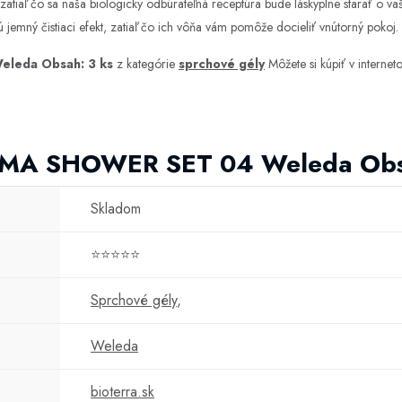
, zatiaľ čo sa naša biologicky odbúrateľná receptúra bude láskyplne starať o v
jú jemný čistiaci efekt, zatiaľ čo ich vôňa vám pomôže docieliť vnútorný po
leda Obsah: 3 ks
z kategórie
sprchové gély
Môžete si kúpiť v intern
OMA SHOWER SET 04 Weleda Obs
Skladom
⭐⭐⭐⭐⭐
Sprchové gély
,
Weleda
bioterra.sk