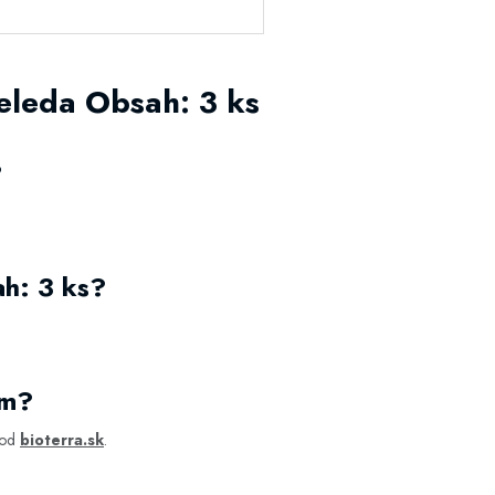
leda Obsah: 3 ks
?
h: 3 ks?
om?
hod
bioterra.sk
.