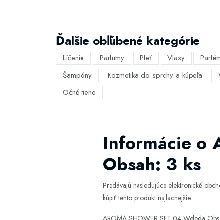
Ďalšie obľúbené kategórie
Líčenie
Parfumy
Pleť
Vlasy
Parfé
Šampóny
Kozmetika do sprchy a kúpeľa
Očné tiene
Informácie 
Obsah: 3 ks
Predávajú nasledujúce elektronické obc
kúpiť tento produkt najlacnejšie.
AROMA SHOWER SET 04 Weleda Obsah: 3 