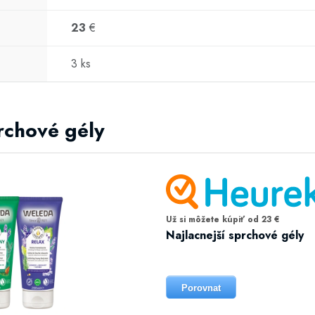
23
€
3 ks
prchové gély
Už si môžete kúpiť od 23 €
Najlacnejší sprchové gély
Porovnat