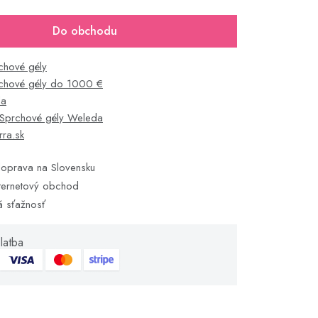
Do obchodu
chové gély
chové gély do 1000 €
da
Sprchové gély Weleda
rra.sk
oprava na Slovensku
ternetový obchod
á sťažnosť
latba