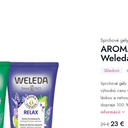
Sprchové gél
AROM
Weleda
Skladom
Sprchové gély
výhodnú cenu 
láskou a nehou
dopraje 100 % 
informácií
23 €
29 €