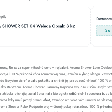
gély
Dostupno
SHOWER SET 04 Weleda Obsah: 3 ks:
Do 
ny, Relax za super výhodnú cenu v trojbalení. Aroma Shower Love Obklopte 
aje 100 % prírodná vôňa romantickej ruže, jazmínu a ylang-ylangu. Zatvorte 
e láskyplne starať o vašu pokožku a chrániť jej prirodzenú vlhkosť. 100 % prí
, ako ste vzácni. Aroma Shower Harmony Inšpirujte svoj deň čistým lesným vzdu
či a zhlboka dýchajte, zatiaľ čo sa naša biologicky odbúrateľná receptúra bude 
ívne látky majú jemný čistiaci efekt, zatiaľ čo ich vôňa vám umožní na vlastne
Aroma Shower Relax Podporte svoj vnútorný pokoj relaxačnou 100 % prírodn