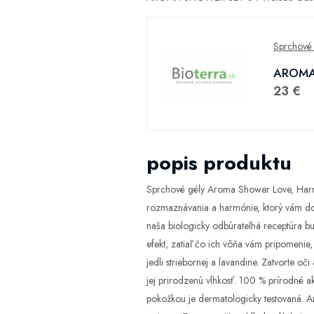
Sprchové 
AROMA 
23 €
popis produktu
Sprchové gély Aroma Shower Love, Harmo
rozmaznávania a harmónie, ktorý vám dopr
naša biologicky odbúrateľná receptúra bud
efekt, zatiaľ čo ich vôňa vám pripomenie
jedli striebornej a lavandine. Zatvorte o
jej prirodzenú vlhkosť. 100 % prírodné akt
pokožkou je dermatologicky testovaná. 