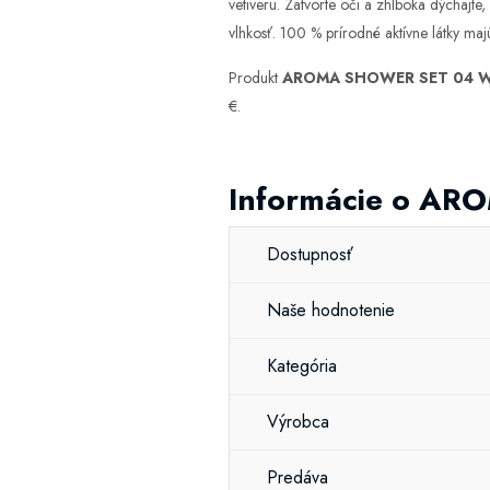
vetiveru. Zatvorte oči a zhlboka dýchajte
vlhkosť. 100 % prírodné aktívne látky ma
Produkt
AROMA SHOWER SET 04 We
€.
Informácie o AR
Dostupnosť
Naše hodnotenie
Kategória
Výrobca
Predáva