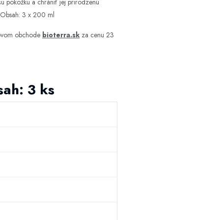
ašu pokožku a chrániť jej prirodzenú
koj. Obsah: 3 x 200 ml
etovom obchode
bioterra.sk
za cenu 23
ah: 3 ks