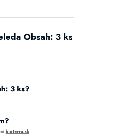
eda Obsah: 3 ks
?
h: 3 ks?
om?
hod
bioterra.sk
.