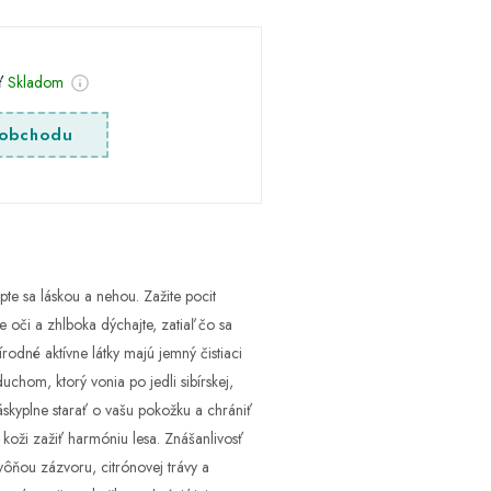
sť
Skladom
obchodu
 sa láskou a nehou. Zažite pocit
oči a zhlboka dýchajte, zatiaľ čo sa
rodné aktívne látky majú jemný čistiaci
chom, ktorý vonia po jedli sibírskej,
láskyplne starať o vašu pokožku a chrániť
j koži zažiť harmóniu lesa. Znášanlivosť
ôňou zázvoru, citrónovej trávy a