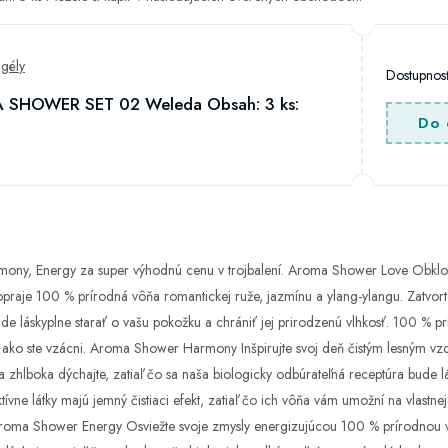
gély
Dostupno
SHOWER SET 02 Weleda Obsah: 3 ks:
Do 
ny, Energy za super výhodnú cenu v trojbalení. Aroma Shower Love Obklopte
aje 100 % prírodná vôňa romantickej ruže, jazmínu a ylang-ylangu. Zatvorte 
e láskyplne starať o vašu pokožku a chrániť jej prirodzenú vlhkosť. 100 % prí
, ako ste vzácni. Aroma Shower Harmony Inšpirujte svoj deň čistým lesným vzdu
či a zhlboka dýchajte, zatiaľ čo sa naša biologicky odbúrateľná receptúra bude 
ívne látky majú jemný čistiaci efekt, zatiaľ čo ich vôňa vám umožní na vlastne
Aroma Shower Energy Osviežte svoje zmysly energizujúcou 100 % prírodnou v