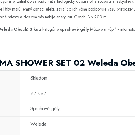
ýchajte, zatiaľ čo sa bude naša biologicky odbúrateľná receptúra láskyplne st
vne látky majú jemný čistiaci efekt, zatiaľ čo ich vôňa podporuje vašu prirodze
astné miesto a doslova vás nabije energiou. Obsah: 3 x 200 ml
leda Obsah: 3 ks
z kategórie
sprchové gély
Môžete si kúpiť v intern
OMA SHOWER SET 02 Weleda Obs
Skladom
⭐⭐⭐⭐⭐
Sprchové gély
,
Weleda