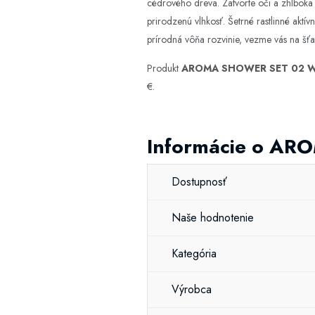
cédrového dreva. Zatvorte oči a zhlboka d
prirodzenú vlhkosť. Šetrné rastlinné aktí
prírodná vôňa rozvinie, vezme vás na šť
Produkt
AROMA SHOWER SET 02 We
€.
Informácie o AR
Dostupnosť
Naše hodnotenie
Kategória
Výrobca