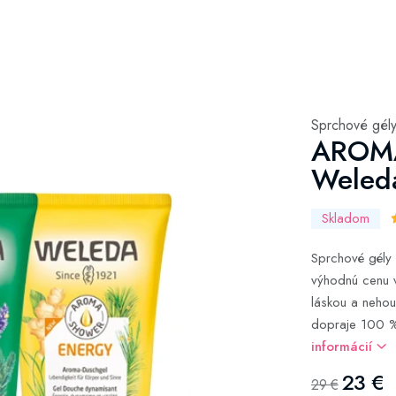
Sprchové gél
AROM
Weleda
Skladom
Sprchové gély
výhodnú cenu 
láskou a nehou
dopraje 100 % 
informácií
23 €
29 €