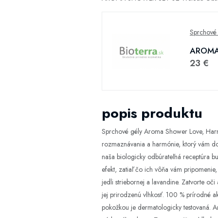
Sprchové 
AROMA 
23 €
popis produktu
Sprchové gély Aroma Shower Love, Harmo
rozmaznávania a harmónie, ktorý vám dopr
naša biologicky odbúrateľná receptúra bud
efekt, zatiaľ čo ich vôňa vám pripomenie
jedli striebornej a lavandine. Zatvorte o
jej prirodzenú vlhkosť. 100 % prírodné akt
pokožkou je dermatologicky testovaná. 