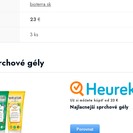
bioterra.sk
23
€
3 ks
prchové gély
Už si môžete kúpiť od 23 €
Najlacnejší sprchové gély
Porovnat