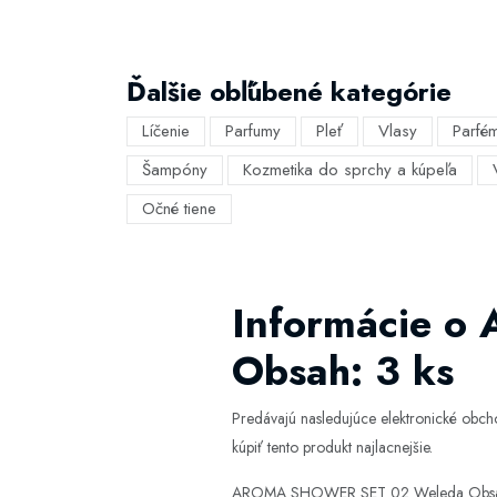
Ďalšie obľúbené kategórie
Líčenie
Parfumy
Pleť
Vlasy
Parfé
Šampóny
Kozmetika do sprchy a kúpeľa
Očné tiene
Informácie 
Obsah: 3 ks
Predávajú nasledujúce elektronické obc
kúpiť tento produkt najlacnejšie.
AROMA SHOWER SET 02 Weleda Obsah: 3 