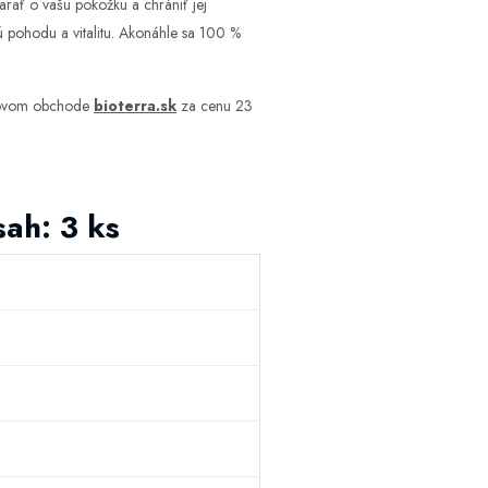
arať o vašu pokožku a chrániť jej
nú pohodu a vitalitu. Akonáhle sa 100 %
etovom obchode
bioterra.sk
za cenu 23
ah: 3 ks