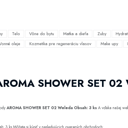
my
Telo
Vône do bytu
Matka a dieťa
Zuby
Hydrat
Vonné oleje
Kozmetika pre regeneráciu vlasov
Make upy
o AROMA SHOWER SET 02 
hody
AROMA SHOWER SET 02 Weleda Obsah: 3 ks
A vďaka našej webo
ks Môžete si kúpiť v nasledujúcich overených obchodoch: