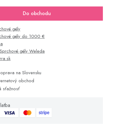
Do obchodu
chové gély
chové gély do 1000 €
da
Sprchové gély Weleda
rra.sk
oprava na Slovensku
ternetový obchod
á sťažnosť
latba