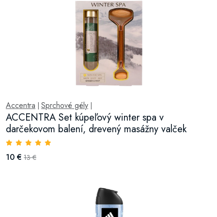
Accentra
Sprchové gély
|
|
ACCENTRA Set kúpeľový winter spa v
darčekovom balení, drevený masážny valček
10 €
13 €