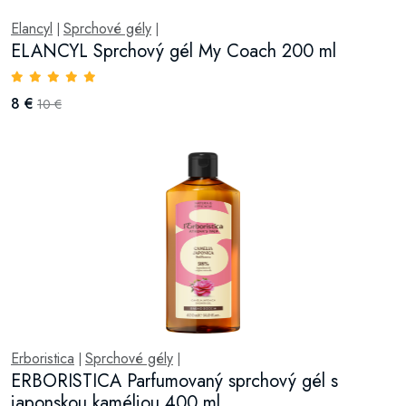
Elancyl
Sprchové gély
|
|
ELANCYL Sprchový gél My Coach 200 ml
8 €
10 €
Erboristica
Sprchové gély
|
|
ERBORISTICA Parfumovaný sprchový gél s
japonskou kaméliou 400 ml