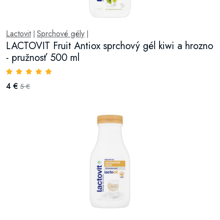
Lactovit
Sprchové gély
|
|
LACTOVIT Fruit Antiox sprchový gél kiwi a hrozno
- pružnosť 500 ml
4 €
5 €