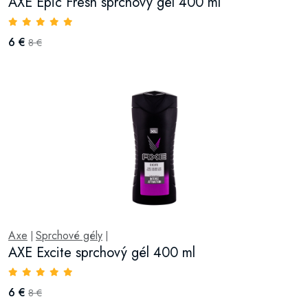
AXE Epic Fresh sprchový gél 400 ml
6 €
8 €
Axe
Sprchové gély
|
|
AXE Excite sprchový gél 400 ml
6 €
8 €