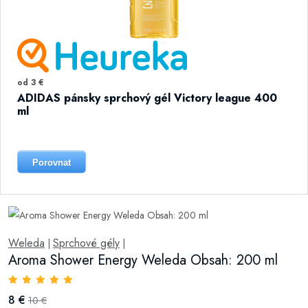
od 3 €
ADIDAS pánsky sprchový gél Victory league 400
ml
Porovnat
Weleda
Sprchové gély
|
|
Aroma Shower Energy Weleda Obsah: 200 ml
8 €
10 €