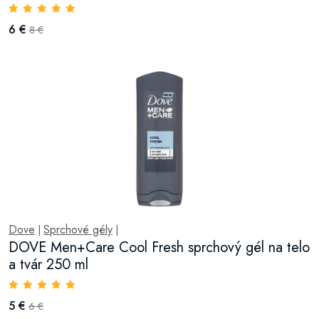
6 €
8 €
Dove
Sprchové gély
|
|
DOVE Men+Care Cool Fresh sprchový gél na telo
a tvár 250 ml
5 €
6 €