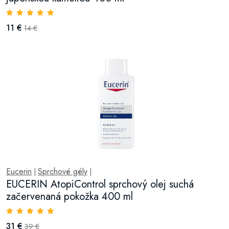
11 €
14 €
Eucerin
Sprchové gély
|
|
EUCERIN AtopiControl sprchový olej suchá
začervenaná pokožka 400 ml
31 €
39 €