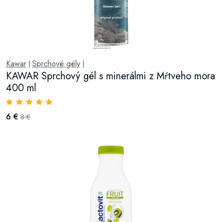
Kawar
Sprchové gély
|
|
KAWAR Sprchový gél s minerálmi z Mŕtveho mora
400 ml
6 €
8 €