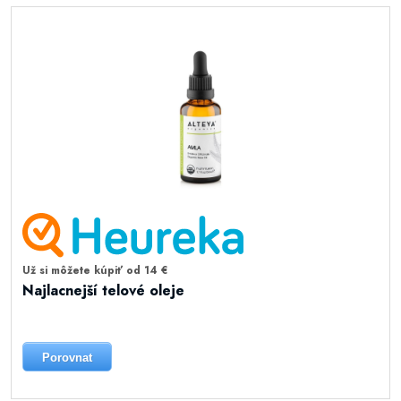
Už si môžete kúpiť od 14 €
Najlacnejší telové oleje
Porovnat