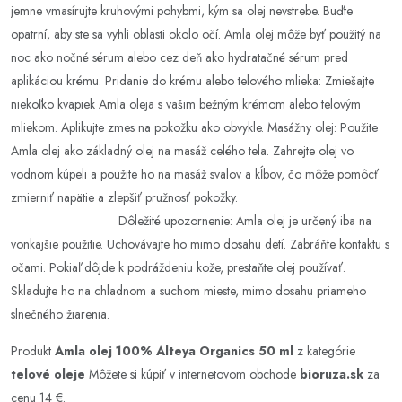
jemne vmasírujte kruhovými pohybmi, kým sa olej nevstrebe. Buďte
opatrní, aby ste sa vyhli oblasti okolo očí. Amla olej môže byť použitý na
noc ako nočné sérum alebo cez deň ako hydratačné sérum pred
aplikáciou krému. Pridanie do krému alebo telového mlieka: Zmiešajte
niekoľko kvapiek Amla oleja s vašim bežným krémom alebo telovým
mliekom. Aplikujte zmes na pokožku ako obvykle. Masážny olej: Použite
Amla olej ako základný olej na masáž celého tela. Zahrejte olej vo
vodnom kúpeli a použite ho na masáž svalov a kĺbov, čo môže pomôcť
zmierniť napätie a zlepšiť pružnosť pokožky.
Dôležité upozornenie: Amla olej je určený iba na
vonkajšie použitie. Uchovávajte ho mimo dosahu detí. Zabráňte kontaktu s
očami. Pokiaľ dôjde k podráždeniu kože, prestaňte olej používať.
Skladujte ho na chladnom a suchom mieste, mimo dosahu priameho
slnečného žiarenia.
Produkt
Amla olej 100% Alteya Organics 50 ml
z kategórie
telové oleje
Môžete si kúpiť v internetovom obchode
bioruza.sk
za
cenu 14 €.