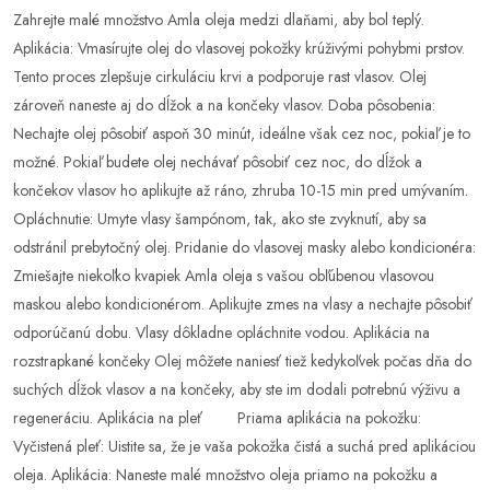
Zahrejte malé množstvo Amla oleja medzi dlaňami, aby bol teplý.
Aplikácia: Vmasírujte olej do vlasovej pokožky krúživými pohybmi prstov.
Tento proces zlepšuje cirkuláciu krvi a podporuje rast vlasov. Olej
zároveň naneste aj do dĺžok a na končeky vlasov. Doba pôsobenia:
Nechajte olej pôsobiť aspoň 30 minút, ideálne však cez noc, pokiaľ je to
možné. Pokiaľ budete olej nechávať pôsobiť cez noc, do dĺžok a
končekov vlasov ho aplikujte až ráno, zhruba 10-15 min pred umývaním.
Opláchnutie: Umyte vlasy šampónom, tak, ako ste zvyknutí, aby sa
odstránil prebytočný olej. Pridanie do vlasovej masky alebo kondicionéra:
Zmiešajte niekoľko kvapiek Amla oleja s vašou obľúbenou vlasovou
maskou alebo kondicionérom. Aplikujte zmes na vlasy a nechajte pôsobiť
odporúčanú dobu. Vlasy dôkladne opláchnite vodou. Aplikácia na
rozstrapkané končeky Olej môžete naniesť tiež kedykoľvek počas dňa do
suchých dĺžok vlasov a na končeky, aby ste im dodali potrebnú výživu a
regeneráciu. Aplikácia na pleť Priama aplikácia na pokožku:
Vyčistená pleť: Uistite sa, že je vaša pokožka čistá a suchá pred aplikáciou
oleja. Aplikácia: Naneste malé množstvo oleja priamo na pokožku a