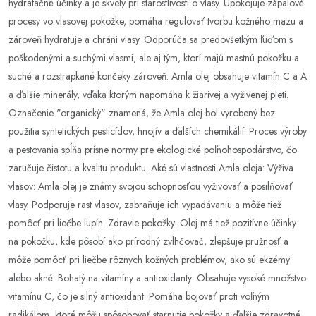
hydratačné účinky a je skvelý pri starostlivosti o vlasy. Upokojuje zápalové
procesy vo vlasovej pokožke, pomáha regulovať tvorbu kožného mazu a
zároveň hydratuje a chráni vlasy. Odporúča sa predovšetkým ľuďom s
poškodenými a suchými vlasmi, ale aj tým, ktorí majú mastnú pokožku a
suché a rozstrapkané končeky zároveň. Amla olej obsahuje vitamín C a A
a ďalšie minerály, vďaka ktorým napomáha k žiarivej a vyživenej pleti.
Označenie "organický" znamená, že Amla olej bol vyrobený bez
použitia syntetických pesticídov, hnojív a ďalších chemikálií. Proces výroby
a pestovania spĺňa prísne normy pre ekologické poľnohospodárstvo, čo
zaručuje čistotu a kvalitu produktu. Aké sú vlastnosti Amla oleja: Výživa
vlasov: Amla olej je známy svojou schopnosťou vyživovať a posilňovať
vlasy. Podporuje rast vlasov, zabraňuje ich vypadávaniu a môže tiež
pomôcť pri liečbe lupín. Zdravie pokožky: Olej má tiež pozitívne účinky
na pokožku, kde pôsobí ako prírodný zvlhčovač, zlepšuje pružnosť a
môže pomôcť pri liečbe rôznych kožných problémov, ako sú ekzémy
alebo akné. Bohatý na vitamíny a antioxidanty: Obsahuje vysoké množstvo
vitamínu C, čo je silný antioxidant. Pomáha bojovať proti voľným
radikálom, ktoré môžu spôsobovať starnutie pokožky a ďalšie zdravotné