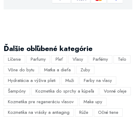
Ďalšie obľúbené kategórie
Líčenie
Parfumy
Pleť
Vlasy
Parfémy
Telo
Vône do bytu
Matka a dieťa
Zuby
Hydratácia a výživa pleti
Muži
Farby na vlasy
Šampóny
Kozmetika do sprchy a kúpeľa
Vonné oleje
Kozmetika pre regeneráciu vlasov
Make upy
Kozmetika na vrásky a antiaging
Rúže
Očné tiene