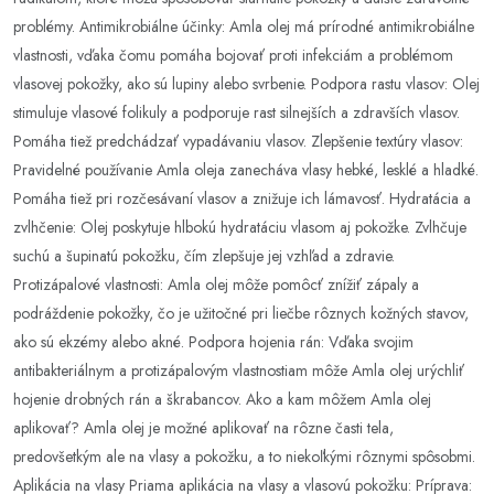
problémy. Antimikrobiálne účinky: Amla olej má prírodné antimikrobiálne
vlastnosti, vďaka čomu pomáha bojovať proti infekciám a problémom
vlasovej pokožky, ako sú lupiny alebo svrbenie. Podpora rastu vlasov: Olej
stimuluje vlasové folikuly a podporuje rast silnejších a zdravších vlasov.
Pomáha tiež predchádzať vypadávaniu vlasov. Zlepšenie textúry vlasov:
Pravidelné používanie Amla oleja zanecháva vlasy hebké, lesklé a hladké.
Pomáha tiež pri rozčesávaní vlasov a znižuje ich lámavosť. Hydratácia a
zvlhčenie: Olej poskytuje hlbokú hydratáciu vlasom aj pokožke. Zvlhčuje
suchú a šupinatú pokožku, čím zlepšuje jej vzhľad a zdravie.
Protizápalové vlastnosti: Amla olej môže pomôcť znížiť zápaly a
podráždenie pokožky, čo je užitočné pri liečbe rôznych kožných stavov,
ako sú ekzémy alebo akné. Podpora hojenia rán: Vďaka svojim
antibakteriálnym a protizápalovým vlastnostiam môže Amla olej urýchliť
hojenie drobných rán a škrabancov. Ako a kam môžem Amla olej
aplikovať? Amla olej je možné aplikovať na rôzne časti tela,
predovšetkým ale na vlasy a pokožku, a to niekoľkými rôznymi spôsobmi.
Aplikácia na vlasy Priama aplikácia na vlasy a vlasovú pokožku: Príprava: