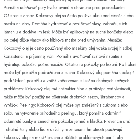
Pomáha udržiavať pery hydratované a chránené pred popraskaním.
Ošetrenie vlasov: Kokosový olej sa často používa ako kondicionér alebo
maska ​​na vlasy. Pomáha hydratovať a posilňovať vlasy, zabraňuje ich
lámaniu a dodáva im lesk. Môže byť aplikovaný na suché končeky alebo
po celej dĺžke vlasov ako hĺbková maska ​​pred umývaním. Masáže:
Kokosový olej je často používaný ako masážny olej vďaka svojej hladkej
konzistencii a príjemnej vôni. Pomáha uvoľňovať svalové napätie a
hydratuje pokožku počas masáže. Ošetrenie pokožky po holení: Po holení
môže byť pokožka podráždená a suchá. Kokosový olej pomáha upokojiť
podráždenú pokožku a znížiť začervenanie. Liečba drobných kožných
problémov: Kokosový olej má antibakteriálne a protizápalové vlastnosti,
takže môže byť použitý na ošetrenie drobných rezov, škrabancov a
vyrážok. Peelingy: Kokosový olej môže byť zmiešaný s cukrom alebo
soľou na vytvorenie prírodného peelingu, ktorý pomáha odstrániť
odumreté bunky a zanecháva pokožku jemnú a hladkú. Prevencia strií:
Tehotné ženy alebo ľudia s rýchlymi zmenami hmotnosti používajú
kokosový olej na masáž brucha a ďalších problémových partií, aby