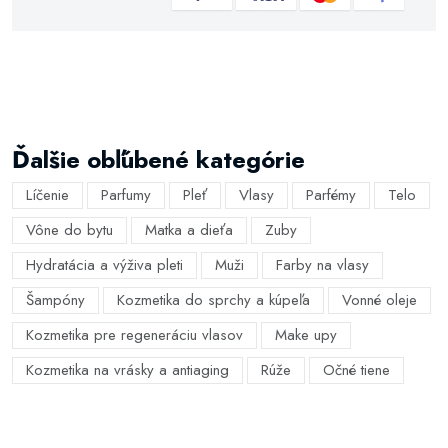
Ďalšie obľúbené kategórie
Líčenie
Parfumy
Pleť
Vlasy
Parfémy
Telo
Vône do bytu
Matka a dieťa
Zuby
Hydratácia a výživa pleti
Muži
Farby na vlasy
Šampóny
Kozmetika do sprchy a kúpeľa
Vonné oleje
Kozmetika pre regeneráciu vlasov
Make upy
Kozmetika na vrásky a antiaging
Rúže
Očné tiene