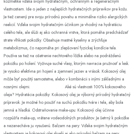
kozmetike vďaka svojim hydratačným, ochranným a regeneračným
vlastnostiam. Ide o jeden z najlepších hydratačných prípravkov pre kožu.
Je tiež cenený pre svoju prírodnú povahu a minimálne riziko alergických
reakcií. Vďaka svojim hydratačným účinkom je vhodný na hydratáciu
celého tela, ale slúži aj ako ochranná vrstva, ktorá pomáha predchádzať
strate vlhkosti pokožky. Obsahuje mastné kyseliny a zrýchľuje
metabolizmus, čo napomáha pri zlepšovaní fyzickej kondície tela.
Používa sa tiež na ošetrenie nechtového lôžka alebo na podráždenú
pokožku po holení. Vyživuje suché vlasy, ktorým navracia pružnosť a lesk.
Je vysoko efektívna pri hojení a zjemnení jaziev a vrások. Kokosový olej
môže byť použitý samostatne, alebo v kombinácii s inými základnými a
nosnými olejmi. Aké sú vlastnosti 100% kokosového
oleja? Hydratácia pokožky: Kokosový olej je výborný prírodný hydratačný
prípravok. Je možné ho použiť na suchú pokožku tváre i tela, aby bola
jemná a hladká. Odstraňovanie make-upu: Kokosový olej účinne
rozpúšťa make-up, vrátane vodeodolných produktov. Je šetrný k pokožke
a nezanecháva ju vysušenú. Balzam na pery: Vďaka svojim hydratačným
vlastnostiam je kokosový olej skvelý aj ako prírodný balzam na pery.