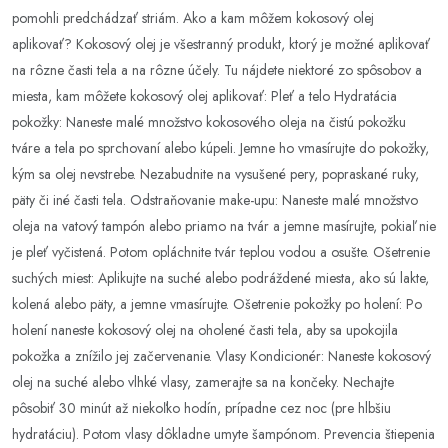
pomohli predchádzať striám. Ako a kam môžem kokosový olej
aplikovať? Kokosový olej je všestranný produkt, ktorý je možné aplikovať
na rôzne časti tela a na rôzne účely. Tu nájdete niektoré zo spôsobov a
miesta, kam môžete kokosový olej aplikovať: Pleť a telo Hydratácia
pokožky: Naneste malé množstvo kokosového oleja na čistú pokožku
tváre a tela po sprchovaní alebo kúpeli. Jemne ho vmasírujte do pokožky,
kým sa olej nevstrebe. Nezabudnite na vysušené pery, popraskané ruky,
päty či iné časti tela. Odstraňovanie make-upu: Naneste malé množstvo
oleja na vatový tampón alebo priamo na tvár a jemne masírujte, pokiaľ nie
je pleť vyčistená. Potom opláchnite tvár teplou vodou a osušte. Ošetrenie
suchých miest: Aplikujte na suché alebo podráždené miesta, ako sú lakte,
kolená alebo päty, a jemne vmasírujte. Ošetrenie pokožky po holení: Po
holení naneste kokosový olej na oholené časti tela, aby sa upokojila
pokožka a znížilo jej začervenanie. Vlasy Kondicionér: Naneste kokosový
olej na suché alebo vlhké vlasy, zamerajte sa na končeky. Nechajte
pôsobiť 30 minút až niekoľko hodín, prípadne cez noc (pre hlbšiu
hydratáciu). Potom vlasy dôkladne umyte šampónom. Prevencia štiepenia