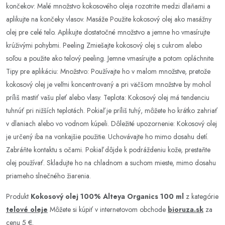
končekov: Malé množstvo kokosového oleja rozotrite medzi dlaňami a
aplikujte na končeky vlasov. Masáže Použite kokosový olej ako masážny
olej pre celé telo. Aplikujte dostatočné množstvo a jemne ho vmasírujte
krúživými pohybmi. Peeling Zmiešajte kokosový olej s cukrom alebo
soľou a použite ako telový peeling. Jemne vmasírujte a potom opláchnite.
Tipy pre aplikáciu: Množstvo: Používajte ho v malom množstve, pretože
kokosový olej je veľmi koncentrovaný a pri väčšom množstve by mohol
príliš mastiť vašu pleť alebo vlasy. Teplota: Kokosový olej má tendenciu
tuhnúť pri nižších teplotách. Pokiaľ je príliš tuhý, môžete ho krátko zahriať
v dlaniach alebo vo vodnom kúpeli. Dôležité upozornenie: Kokosový olej
je určený iba na vonkajšie použitie. Uchovávajte ho mimo dosahu detí.
Zabráňte kontaktu s očami. Pokiaľ dôjde k podráždeniu kože, prestaňte
olej používať. Skladujte ho na chladnom a suchom mieste, mimo dosahu
priameho slnečného žiarenia.
Produkt
Kokosový olej 100% Alteya Organics 100 ml
z kategórie
telové oleje
Môžete si kúpiť v internetovom obchode
bioruza.sk
za
cenu 5 €.