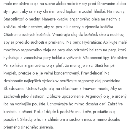
malé množstvo oleja na suché alebo mokré vlasy pred fénovaním alebo
stylingom, aby sa vlasy chránili pred teplom a zostali hladké. Na nechty:
Starostlivosť o nechty: Naneste kvapku arganového oleja na nechty a
kožičku okolo nechtov, aby sa posilnili nechty a zjemnila kožička.
Ošetrenie suchých kožičiek: Vmasírujte olej do kožičiek okolo nechtov,
aby sa predišlo suchosti a praskaniu. Na pery: Hydratácia: Aplikujte malé
množstvo arganového oleja na pery ako prírodný balzam na pery, ktorý
hydratuje a zanecháva pery hebké a vyživené. Všeobecné tipy: Množstvo:
Pri aplikácii arganového oleja platí, že menej je viac. Stačí len pár
kvapiek, pretože olej je veľmi koncentrovaný. Pravidelnosť: Na
dosiahnutie najlepších výsledkov používajte arganový olej pravidelne.
Skladovanie: Uchovávajte olej na chladnom a tmavom mieste, Aby sa
zachovali jeho vlastnosti. Dôležité upozornenie: Arganový olej je určený
iba na vonkajšie použitie. Uchovávajte ho mimo dosahu detí. Zabráňte
kontaktu s očami. Pokiaľ dôjde k podráždeniu kože, prestaňte olej
používať. Skladujte ho na chladnom a suchom mieste, mimo dosahu
priameho slnečného žiarenia.