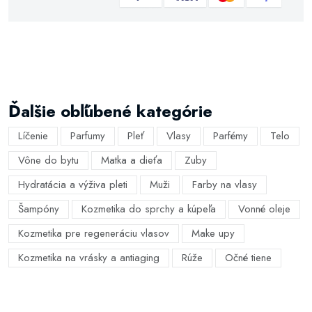
Ďalšie obľúbené kategórie
Líčenie
Parfumy
Pleť
Vlasy
Parfémy
Telo
Vône do bytu
Matka a dieťa
Zuby
Hydratácia a výživa pleti
Muži
Farby na vlasy
Šampóny
Kozmetika do sprchy a kúpeľa
Vonné oleje
Kozmetika pre regeneráciu vlasov
Make upy
Kozmetika na vrásky a antiaging
Rúže
Očné tiene