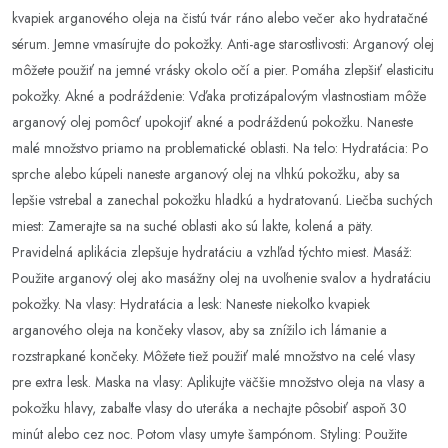
kvapiek arganového oleja na čistú tvár ráno alebo večer ako hydratačné
sérum. Jemne vmasírujte do pokožky. Anti-age starostlivosti: Arganový olej
môžete použiť na jemné vrásky okolo očí a pier. Pomáha zlepšiť elasticitu
pokožky. Akné a podráždenie: Vďaka protizápalovým vlastnostiam môže
arganový olej pomôcť upokojiť akné a podráždenú pokožku. Naneste
malé množstvo priamo na problematické oblasti. Na telo: Hydratácia: Po
sprche alebo kúpeli naneste arganový olej na vlhkú pokožku, aby sa
lepšie vstrebal a zanechal pokožku hladkú a hydratovanú. Liečba suchých
miest: Zamerajte sa na suché oblasti ako sú lakte, kolená a päty.
Pravidelná aplikácia zlepšuje hydratáciu a vzhľad týchto miest. Masáž:
Použite arganový olej ako masážny olej na uvoľnenie svalov a hydratáciu
pokožky. Na vlasy: Hydratácia a lesk: Naneste niekoľko kvapiek
arganového oleja na končeky vlasov, aby sa znížilo ich lámanie a
rozstrapkané končeky. Môžete tiež použiť malé množstvo na celé vlasy
pre extra lesk. Maska na vlasy: Aplikujte väčšie množstvo oleja na vlasy a
pokožku hlavy, zabaľte vlasy do uteráka a nechajte pôsobiť aspoň 30
minút alebo cez noc. Potom vlasy umyte šampónom. Styling: Použite