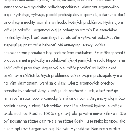
štandardov ekologického poľnohospodárstva. Vlastnosti arganového
oleja: hydratuje, vyživuje, pôsobí protizápalovo, spomaľuje starnutie, stará
sa o vlasy a nechty, pomáha pri liečbe kožných problémov. Hydratuje a
vyživuje pokožku: Arganový olej je bohatý na vitamín E a esenciálne
mastné kyseliny, ktoré pomáhajú hydratovať a vyživovať pokožku, čím
zlepšujú jej pružnosť a hebkosť. Má anti-aging účinky: Vďaka
antioxidantom pomáha v boji proti voľným radikálom, čo môže spomaliť
proces starnutia pokožky a redukovať výskyt jemných vrások. Napomáha
liečiť kožné problémy: Arganový olej môže pomôcť pri liečbe akné,
ekzémov a ďalších kožných problémov vďaka svojim protizápalovým a
hojivým vlastnostiam. Stará sa o vlasy: Olej z arganových orechov
pomáha hydratovať vlasy, zlepšuje ich pružnosť a lesk, a tiež znižuje
lámavosť a rozštiepené končeky. Stará sa o nechty: Arganový olej môže
posilniť nechty a zlepšiť ich vzhľad, zatiaľ čo zároveň hydratuje kožičku
okolo nechtov. Použitie 100% arganový olej je veľmi univerzálny a môže
byť použitý na rôzne časti tela a na rôzne účely. Tu je niekoľko tipov, ako
a kam aplikovať arganový olej: Na tvár: Hydratácia: Naneste niekoľko