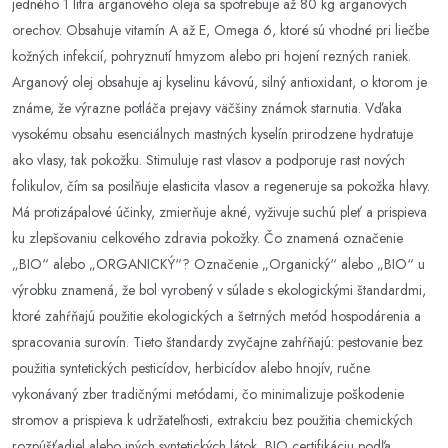
jedného 1 litra arganového oleja sa spotrebuje až 80 kg arganových
orechov. Obsahuje vitamín A až E, Omega 6, ktoré sú vhodné pri liečbe
kožných infekcií, pohryznutí hmyzom alebo pri hojení rezných raniek.
Arganový olej obsahuje aj kyselinu kávovú, silný antioxidant, o ktorom je
známe, že výrazne potláča prejavy väčšiny známok starnutia. Vďaka
vysokému obsahu esenciálnych mastných kyselín prirodzene hydratuje
ako vlasy, tak pokožku. Stimuluje rast vlasov a podporuje rast nových
folikulov, čím sa posilňuje elasticita vlasov a regeneruje sa pokožka hlavy.
Má protizápalové účinky, zmierňuje akné, vyživuje suchú pleť a prispieva
ku zlepšovaniu celkového zdravia pokožky. Čo znamená označenie
„BIO“ alebo „ORGANICKÝ“? Označenie „Organický“ alebo „BIO“ u
výrobku znamená, že bol vyrobený v súlade s ekologickými štandardmi,
ktoré zahŕňajú použitie ekologických a šetrných metód hospodárenia a
spracovania surovín. Tieto štandardy zvyčajne zahŕňajú: pestovanie bez
použitia syntetických pesticídov, herbicídov alebo hnojív, ručne
vykonávaný zber tradičnými metódami, čo minimalizuje poškodenie
stromov a prispieva k udržateľnosti, extrakciu bez použitia chemických
rozpúšťadiel alebo iných syntetických látok, BIO certifikáciu podľa