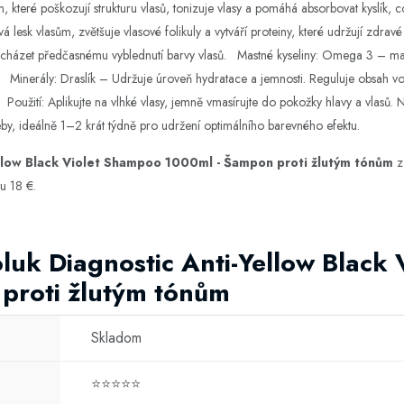
, které poškozují strukturu vlasů, tonizuje vlasy a pomáhá absorbovat kyslík, 
á lesk vlasům, zvětšuje vlasové folikuly a vytváří proteiny, které udržují zdra
ředcházet předčasnému vyblednutí barvy vlasů. Mastné kyseliny: Omega 3 – ma
i. Minerály: Draslík – Udržuje úroveň hydratace a jemnosti. Reguluje obsah vo
í. Použití: Aplikujte na vlhké vlasy, jemně vmasírujte do pokožky hlavy a vlasů
by, ideálně 1–2 krát týdně pro udržení optimálního barevného efektu.
llow Black Violet Shampoo 1000ml - Šampon proti žlutým tónům
z
u 18 €.
luk Diagnostic Anti-Yellow Black
proti žlutým tónům
Skladom
⭐⭐⭐⭐⭐