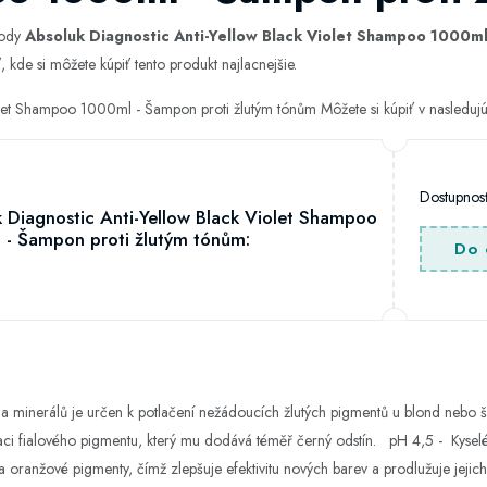
hody
Absoluk Diagnostic Anti-Yellow Black Violet Shampoo 1000ml
 kde si môžete kúpiť tento produkt najlacnejšie.
olet Shampoo 1000ml - Šampon proti žlutým tónům Môžete si kúpiť v nasledu
Dostupno
 Diagnostic Anti-Yellow Black Violet Shampoo
- Šampon proti žlutým tónům:
Do 
 minerálů je určen k potlačení nežádoucích žlutých pigmentů u blond nebo š
raci fialového pigmentu, který mu dodává téměř černý odstín. pH 4,5 - Kysel
a oranžové pigmenty, čímž zlepšuje efektivitu nových barev a prodlužuje jejich