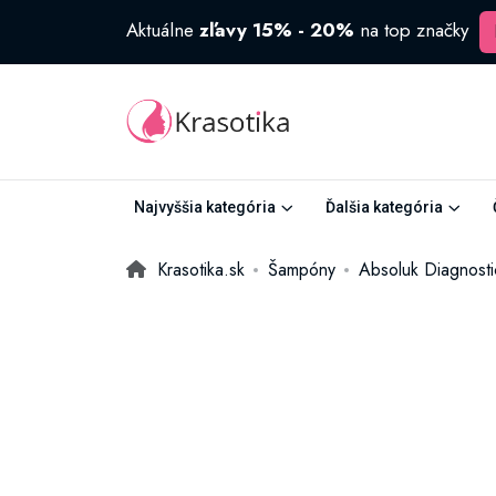
Aktuálne
zľavy 15% - 20%
na top značky
Najvyššia kategória
Ďalšia kategória
Krasotika.sk
Šampóny
Absoluk Diagnosti