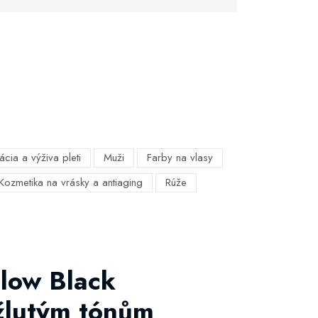
ácia a výživa pleti
Muži
Farby na vlasy
Kozmetika na vrásky a antiaging
Rúže
llow Black
žlutým tónům