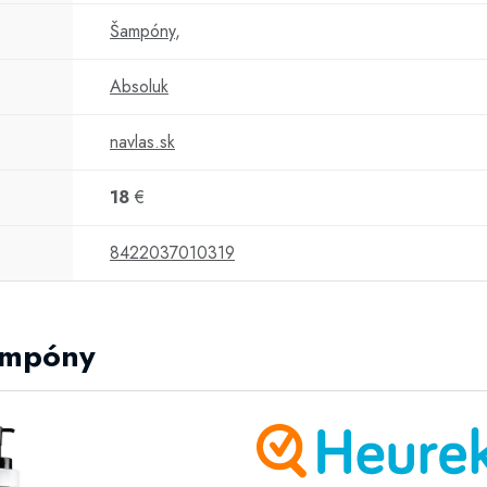
Šampóny
,
Absoluk
navlas.sk
18
€
8422037010319
Šampóny