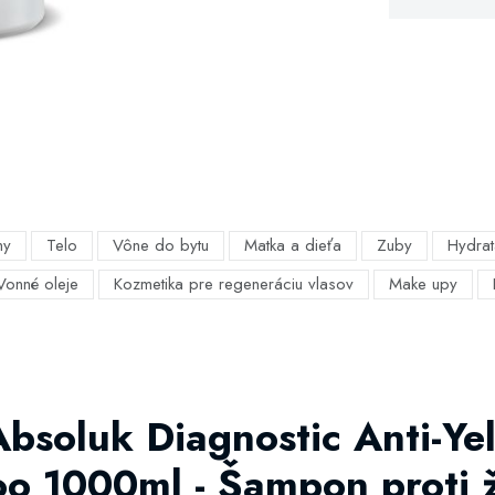
my
Telo
Vône do bytu
Matka a dieťa
Zuby
Hydrat
Vonné oleje
Kozmetika pre regeneráciu vlasov
Make upy
Absoluk Diagnostic Anti-Ye
oo 1000ml - Šampon proti 