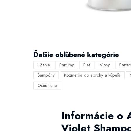
Ďalšie obľúbené kategórie
Líčenie
Parfumy
Pleť
Vlasy
Parfé
Šampóny
Kozmetika do sprchy a kúpeľa
Očné tiene
Informácie o 
Violet Shamp