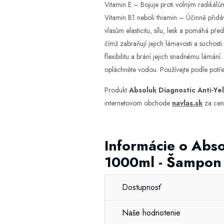
Vitamin E – Bojuje proti volným radikálům
Vitamin B1 neboli thiamin – Účinně přidáv
vlasům elasticitu, sílu, lesk a pomáhá p
čímž zabraňují jejich lámavosti a suchost
flexibilitu a brání jejich snadnému lámán
opláchněte vodou. Používejte podle potře
Produkt
Absoluk Diagnostic Anti-Ye
internetovom obchode
navlas.sk
za cen
Informácie o Abso
1000ml - Šampon 
Dostupnosť
Naše hodnotenie