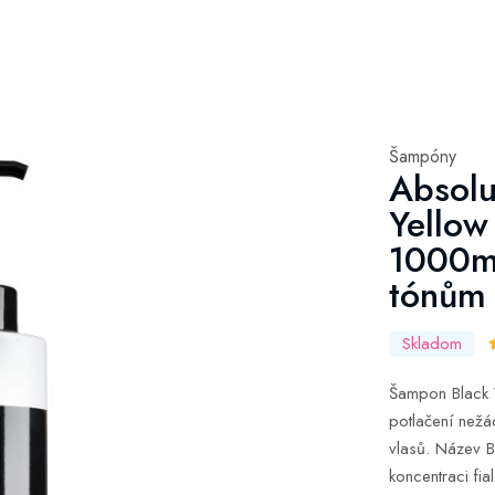
Šampóny
Absolu
Yellow
1000ml
tónům
Skladom
Šampon Black V
potlačení nežá
vlasů. Název B
koncentraci fia