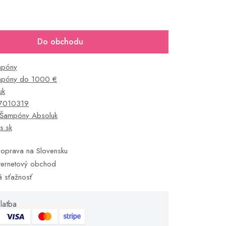
Do obchodu
mpóny
póny do 1000 €
uk
7010319
Šampóny Absoluk
s.sk
oprava na Slovensku
ternetový obchod
á sťažnosť
latba