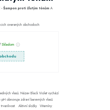
 - Šampon proti žlutým tónům
A
júcich overených obchodoch:
sť
Skladom
obchodu
edivých vlasů. Název Black Violet vychází
é pH obnovuje zdraví barevných vlasů
 trvanlivost. Aktivní složky Vitamíny: