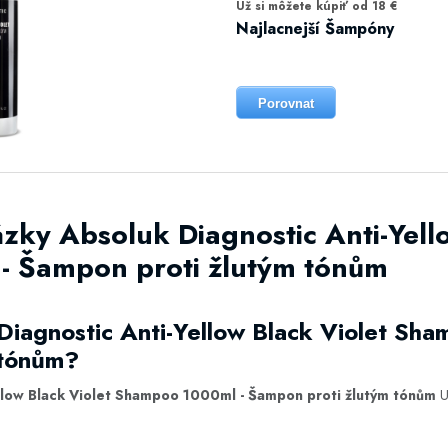
Už si môžete kúpiť od 18 €
Najlacnejší Šampóny
Porovnat
zky Absoluk Diagnostic Anti-Yell
 Šampon proti žlutým tónům
Diagnostic Anti-Yellow Black Violet Sh
 tónům?
llow Black Violet Shampoo 1000ml - Šampon proti žlutým tónům
U