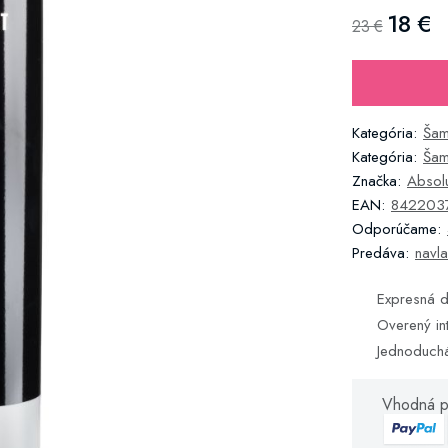
18 €
23 €
Kategória:
Ša
Kategória:
Šam
Značka:
Absol
EAN:
842203
Odporúčame:
Predáva:
navla
Expresná d
Overený in
Jednoduch
Vhodná p