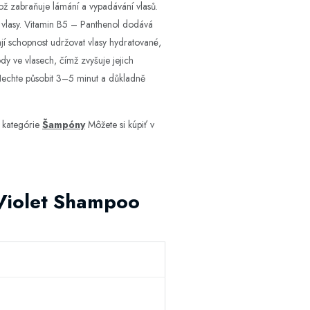
což zabraňuje lámání a vypadávání vlasů.
vé vlasy. Vitamin B5 – Panthenol dodává
jí schopnost udržovat vlasy hydratované,
dy ve vlasech, čímž zvyšuje jejich
. Nechte působit 3–5 minut a důkladně
 kategórie
Šampóny
Môžete si kúpiť v
 Violet Shampoo