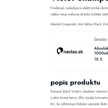
Predávajú nasledujúce elektronické obc
vďaka našej webovej stránke môžete zistiť,
Absoluk Diagnostic Anti-Yellow Black Vi
Šampóny
Absoluk
1000ml 
18 €
popis produktu
Šampon Black Violet s obsahem vitamínů a
z jeho tmavé barvy, díky vysoké koncent
tím, že odstraňuje hluboko usazené žluté 