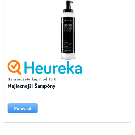
Už si môžete kúpiť od 15 €
Najlacnejší Šampóny
Porovnat