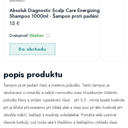
Absoluk Diagnostic Scalp Care Energizing
Shampoo 1000ml - Šampon proti padání:
15 €
Dostupnosť
Skladom
Do obchodu
popis produktu
Šampon proti padání vlasů a mastnou pokožku. Tento šampon je
obohacený o minerály a nabízí rovnováhu mezi hloubkovým čištěním
pokožky hlavy a snížení vypadávání vlasů. pH 5,5 - mírně kyselá hodnota
pH je blízká přirozenému pH lidské pleti a vlasy jsou při této hodnotě pH
obvykle měkčí, lesklejší a snadněji ovladatelné. Pomáhá také uzavírat
vlasové kutikuly, což může vést k hladšímu a lesklejšímu vzhledu vlasů.