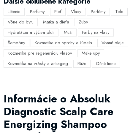
Ďalšie obľúbené kategórie
Líčenie
Parfumy
Pleť
Vlasy
Parfémy
Telo
Vône do bytu
Matka a dieťa
Zuby
Hydratácia a výživa pleti
Muži
Farby na vlasy
Šampóny
Kozmetika do sprchy a kúpeľa
Vonné oleje
Kozmetika pre regeneráciu vlasov
Make upy
Kozmetika na vrásky a antiaging
Rúže
Očné tiene
Informácie o Absoluk
Diagnostic Scalp Care
Energizing Shampoo