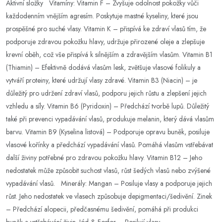
Aktivní složky Vitamíny: Vitamin F – Zvyšuje odolnost pokožky vůči
každodenním vnějším agresím. Poskytuje mastné kyseliny, které jsou
prospěšné pro suché vlasy. Vitamin K – přispívá ke zdraví vlasů tím, že
podporuje zdravou pokožku hlavy, udržuje přirozené oleje a zlepšuje
krevní oběh, což vše přispívá k silnějším a zdravějším vlasům. Vitamin B1
(Thiamin) – Efektivně dodává vlasům lesk, zvětšuje vlasové folikuly a
vytváří proteiny, které udržují vlasy zdravé. Vitamin B3 (Niacin) – je
důležitý pro udržení zdraví vlasů, podporu jejich růstu a zlepšení jejich
vzhledu a síly. Vitamin B6 (Pyridoxin) – Předchází tvorbě lupů. Důležitý
také při prevenci vypadávání vlasů, produkuje melanin, který dává vlasům
barvu. Vitamin B9 (Kyselina listová) – Podporuje opravu buněk, posiluje
vlasové kořínky a předchází vypadávání vlasů. Pomáhá vlasům vstřebávat
další živiny potřebné pro zdravou pokožku hlavy. Vitamin B12 – Jeho
nedostatek může způsobit suchost vlasů, růst šedých vlasů nebo zvýšené
vypadávání vlasů. Minerály: Mangan – Posiluje vlasy a podporuje jejich
růst. Jeho nedostatek ve vlasech způsobuje depigmentaci/šedivění. Zinek
– Předchází alopecii, předčasnému šedivění, pomáhá při produkci
buněk a vstřebávání živin. Jód & Fosfor – Posilují vlasy.