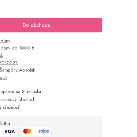
Do obchodu
mpóny
póny do 1000 €
uk
7010227
Šampóny Absoluk
s.sk
oprava na Slovensku
ternetový obchod
á sťažnosť
latba