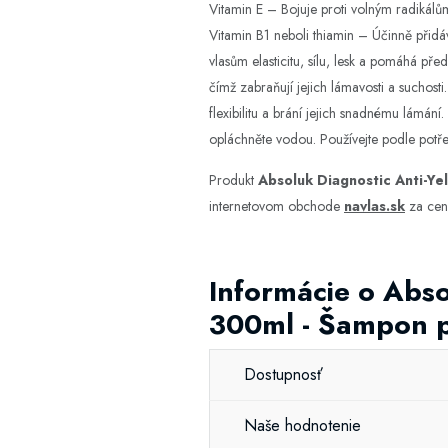
Vitamin E – Bojuje proti volným radikálům
Vitamin B1 neboli thiamin – Účinně přidáv
vlasům elasticitu, sílu, lesk a pomáhá p
čímž zabraňují jejich lámavosti a suchost
flexibilitu a brání jejich snadnému lámán
opláchněte vodou. Používejte podle potře
Produkt
Absoluk Diagnostic Anti-Ye
internetovom obchode
navlas.sk
za cen
Informácie o Abso
300ml - Šampon p
Dostupnosť
Naše hodnotenie