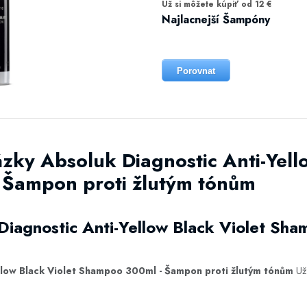
Už si môžete kúpiť od 12 €
Najlacnejší Šampóny
Porovnat
zky Absoluk Diagnostic Anti-Yell
Šampon proti žlutým tónům
Diagnostic Anti-Yellow Black Violet Sh
llow Black Violet Shampoo 300ml - Šampon proti žlutým tónům
Už 