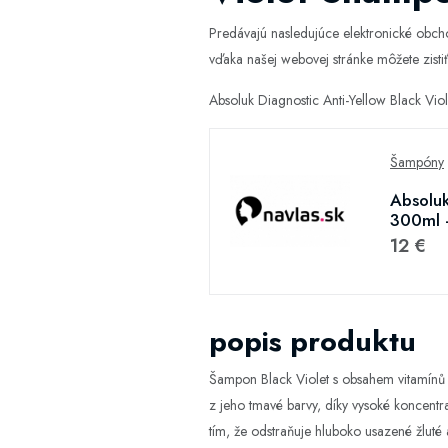
Predávajú nasledujúce elektronické obc
vďaka našej webovej stránke môžete zistiť,
Absoluk Diagnostic Anti-Yellow Black Vi
Šampóny
Absoluk
300ml -
12 €
popis produktu
Šampon Black Violet s obsahem vitamínů a
z jeho tmavé barvy, díky vysoké koncent
tím, že odstraňuje hluboko usazené žluté 