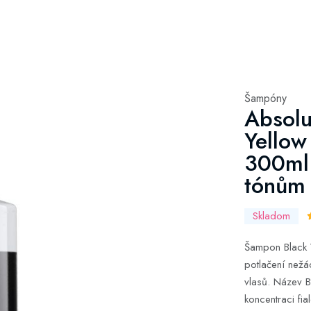
Šampóny
Absolu
Yellow
300ml 
tónům
Skladom
Šampon Black V
potlačení nežá
vlasů. Název B
koncentraci fia