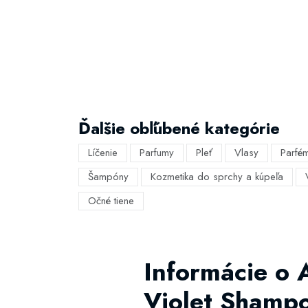
Ďalšie obľúbené kategórie
Líčenie
Parfumy
Pleť
Vlasy
Parfé
Šampóny
Kozmetika do sprchy a kúpeľa
Očné tiene
Informácie o 
Violet Shamp