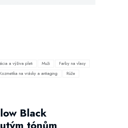
ácia a výživa pleti
Muži
Farby na vlasy
Kozmetika na vrásky a antiaging
Rúže
llow Black
lutým tónům