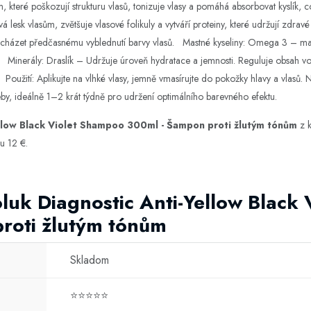
, které poškozují strukturu vlasů, tonizuje vlasy a pomáhá absorbovat kyslík, 
á lesk vlasům, zvětšuje vlasové folikuly a vytváří proteiny, které udržují zdra
ředcházet předčasnému vyblednutí barvy vlasů. Mastné kyseliny: Omega 3 – ma
i. Minerály: Draslík – Udržuje úroveň hydratace a jemnosti. Reguluje obsah vo
í. Použití: Aplikujte na vlhké vlasy, jemně vmasírujte do pokožky hlavy a vlasů
by, ideálně 1–2 krát týdně pro udržení optimálního barevného efektu.
llow Black Violet Shampoo 300ml - Šampon proti žlutým tónům
z k
u 12 €.
luk Diagnostic Anti-Yellow Black
roti žlutým tónům
Skladom
⭐⭐⭐⭐⭐