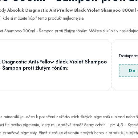
hody
Absoluk Diagnostic Anti-Yellow Black Violet Shampoo 300ml 
 kde si môžete kúpiť tento produkt najlacnejšie.
olet Shampoo 300ml - Šampon proti žlutým tónům Môžete si kúpiť v nasleduj
Dostupno
 Diagnostic Anti-Yellow Black Violet Shampoo
 Šampon proti žlutým tónům:
Do 
 minerálů je určen k potlačení nežádoucích žlutých pigmentů u blond nebo š
raci fialového pigmentu, který mu dodává téměř černý odstín. pH 4,5 - Kysel
a oranžové pigmenty, čímž zlepšuje efektivitu nových barev a prodlužuje jejich