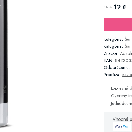
12 €
15 €
Kategória:
Ša
Kategória:
Šam
Značka:
Absol
EAN:
842203
Odporúčame:
Predáva:
navla
Expresná d
Overený in
Jednoduch
Vhodná p