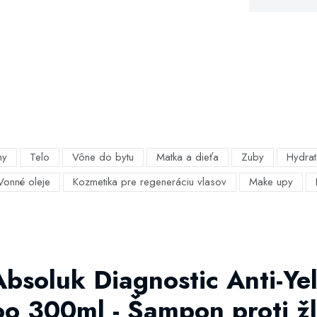
my
Telo
Vône do bytu
Matka a dieťa
Zuby
Hydrat
Vonné oleje
Kozmetika pre regeneráciu vlasov
Make upy
Absoluk Diagnostic Anti-Ye
oo 300ml - Šampon proti ž