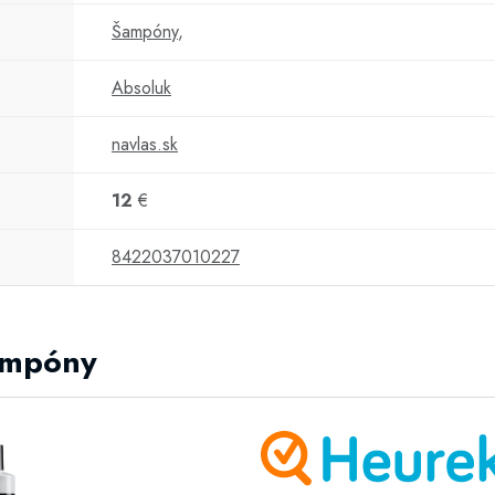
Šampóny
,
Absoluk
navlas.sk
12
€
8422037010227
Šampóny