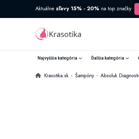
Aktuálne
zľavy 15% - 20%
na top značky
Najvyššia kategória
Ďalšia kategória
Krasotika.sk
Šampóny
Absoluk Diagnosti