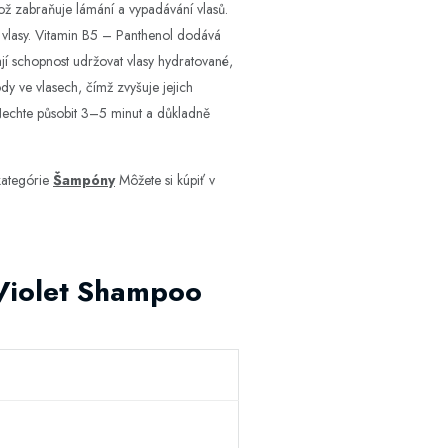
což zabraňuje lámání a vypadávání vlasů.
vé vlasy. Vitamin B5 – Panthenol dodává
jí schopnost udržovat vlasy hydratované,
dy ve vlasech, čímž zvyšuje jejich
. Nechte působit 3–5 minut a důkladně
ategórie
Šampóny
Môžete si kúpiť v
 Violet Shampoo