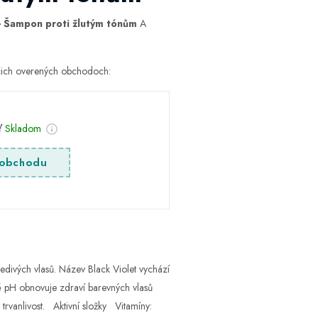
- Šampon proti žlutým tónům
A
úcich overených obchodoch:
sť
Skladom
obchodu
edivých vlasů. Název Black Violet vychází
é pH obnovuje zdraví barevných vlasů
 trvanlivost. Aktivní složky Vitamíny: