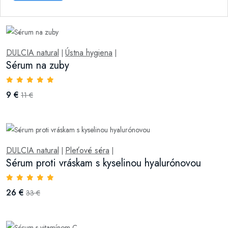
DULCIA natural
Ústna hygiena
|
|
Sérum na zuby
9 €
11 €
DULCIA natural
Pleťové séra
|
|
Sérum proti vráskam s kyselinou hyalurónovou
26 €
33 €