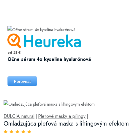
od 21 €
Očne sérum 4x kyselina hyalurónová
Porovnat
DULCIA natural
Pleťové masky a pílingy
|
|
Omladzujúca pleťová maska s liftingovým efektom