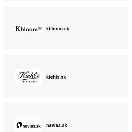
kbloom.sk
kiehls.sk
navlas.sk