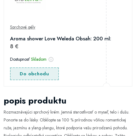
Sprchové gély
Aroma shower Love Weleda Obsah: 200 ml:
8 €
Dostupnosť
Skladom
Do obchodu
popis produktu
Rozmaznávajúci sprchový krém. Jemná starostlivosť o myseľ, telo i dušu.
Ponorte sa do lásky. Obklopte sa 100 % prírodnou vôňou romantickej
ruže, jazmínu a ylang-ylangu, ktoré podporia vašu prirodzenú pohodu.
Biologicky odbúrateľná receptúra. Obklopte sa láskou a nehou. Zažite