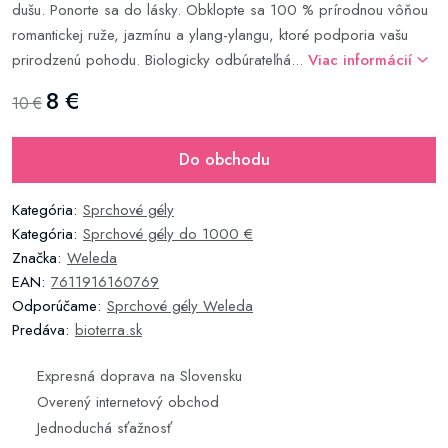
dušu. Ponorte sa do lásky. Obklopte sa 100 % prírodnou vôňou
romantickej ruže, jazmínu a ylang-ylangu, ktoré podporia vašu
prirodzenú pohodu. Biologicky odbúrateľná...
Viac informácií
8 €
10 €
Do obchodu
Kategória:
Sprchové gély
Kategória:
Sprchové gély do 1000 €
Značka:
Weleda
EAN:
7611916160769
Odporúčame:
Sprchové gély Weleda
Predáva:
bioterra.sk
Expresná doprava na Slovensku
Overený internetový obchod
Jednoduchá sťažnosť