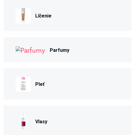
Líčenie
Parfumy
Pleť
Vlasy