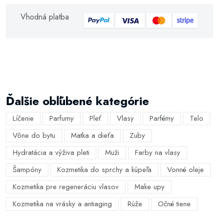
Vhodná platba
Ďalšie obľúbené kategórie
Líčenie
Parfumy
Pleť
Vlasy
Parfémy
Telo
Vône do bytu
Matka a dieťa
Zuby
Hydratácia a výživa pleti
Muži
Farby na vlasy
Šampóny
Kozmetika do sprchy a kúpeľa
Vonné oleje
Kozmetika pre regeneráciu vlasov
Make upy
Kozmetika na vrásky a antiaging
Rúže
Očné tiene