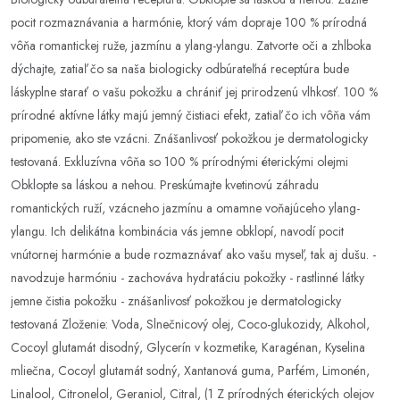
pocit rozmaznávania a harmónie, ktorý vám dopraje 100 % prírodná
vôňa romantickej ruže, jazmínu a ylang-ylangu. Zatvorte oči a zhlboka
dýchajte, zatiaľ čo sa naša biologicky odbúrateľná receptúra bude
láskyplne starať o vašu pokožku a chrániť jej prirodzenú vlhkosť. 100 %
prírodné aktívne látky majú jemný čistiaci efekt, zatiaľ čo ich vôňa vám
pripomenie, ako ste vzácni. Znášanlivosť pokožkou je dermatologicky
testovaná. Exkluzívna vôňa so 100 % prírodnými éterickými olejmi
Obklopte sa láskou a nehou. Preskúmajte kvetinovú záhradu
romantických ruží, vzácneho jazmínu a omamne voňajúceho ylang-
ylangu. Ich delikátna kombinácia vás jemne obklopí, navodí pocit
vnútornej harmónie a bude rozmaznávať ako vašu myseľ, tak aj dušu. -
navodzuje harmóniu - zachováva hydratáciu pokožky - rastlinné látky
jemne čistia pokožku - znášanlivosť pokožkou je dermatologicky
testovaná Zloženie: Voda, Slnečnicový olej, Coco-glukozidy, Alkohol,
Cocoyl glutamát disodný, Glycerín v kozmetike, Karagénan, Kyselina
mliečna, Cocoyl glutamát sodný, Xantanová guma, Parfém, Limonén,
Linalool, Citronelol, Geraniol, Citral, (1 Z prírodných éterických olejov