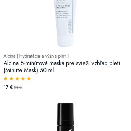
Alcina
Hydratácia a výživa pleti
|
|
Alcina 5-minútová maska pre svieži vzhľad pleti
(Minute Mask) 50 ml
17 €
21 €