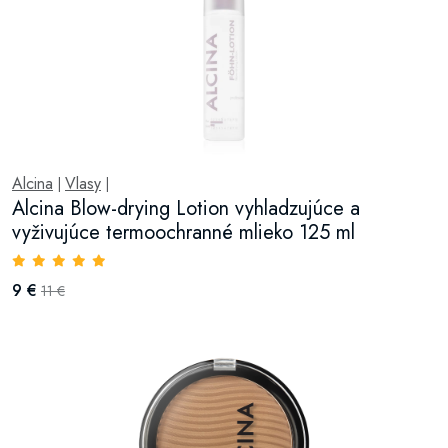
Alcina
Vlasy
|
|
Alcina Blow-drying Lotion vyhladzujúce a
vyživujúce termoochranné mlieko 125 ml
9 €
11 €