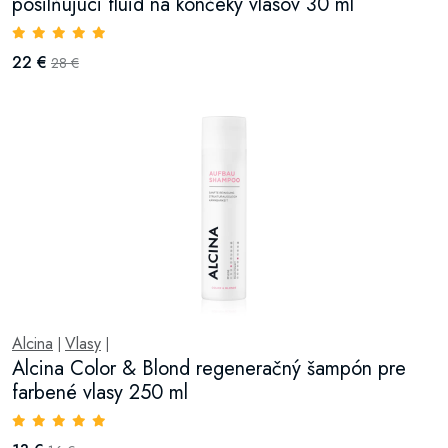
posilňujúci fluid na končeky vlasov 30 ml
22 €
28 €
Alcina
Vlasy
|
|
Alcina Color & Blond regeneračný šampón pre
farbené vlasy 250 ml