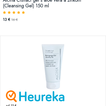
Alcina Čistiaci gél s aloe vera a zinkom
(Cleansing Gel) 150 ml
13 €
16 €
od 13 €