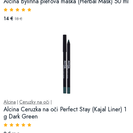
Alcina Bylinná pleťová maska (Herbal Mask) 50 ml
14 €
18 €
Alcina
Ceruzky na oči
|
|
Alcina Ceruzka na oči Perfect Stay (Kajal Liner) 1
g Dark Green