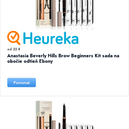
od 22 €
Anastasia Beverly Hills Brow Beginners Kit sada na
obočie odtieň Ebony
Porovnat