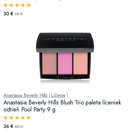
30 €
38 €
Anastasia Beverly Hills
Líčenie
|
|
Anastasia Beverly Hills Blush Trio paleta líceniek
odtieň Pool Party 9 g
36 €
45 €