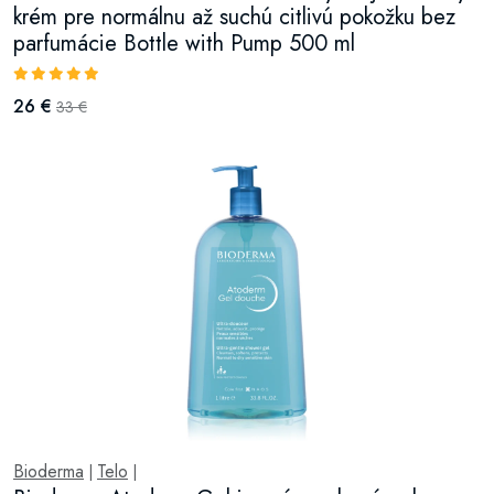
krém pre normálnu až suchú citlivú pokožku bez
parfumácie Bottle with Pump 500 ml
26 €
33 €
Bioderma
Telo
|
|