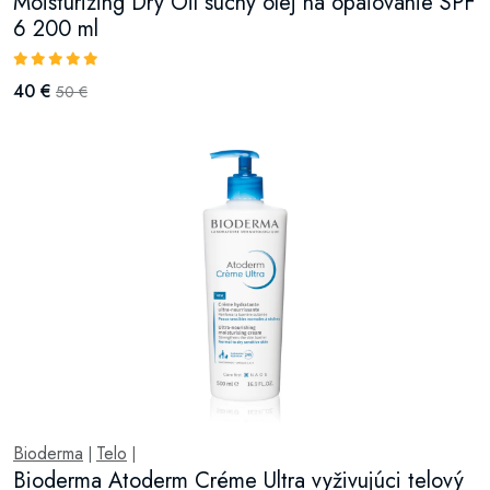
Moisturizing Dry Oil suchý olej na opaľovanie SPF
6 200 ml
40 €
50 €
Bioderma
Telo
|
|
Bioderma Atoderm Créme Ultra vyživujúci telový