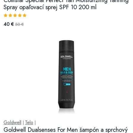
Collistar Special Perfect Tan Moisturizinig Tanning
Spray opaľovací sprej SPF 10 200 ml
40 €
50 €
Goldwell
Telo
|
|
Goldwell Dualsenses For Men šampón a sprchový