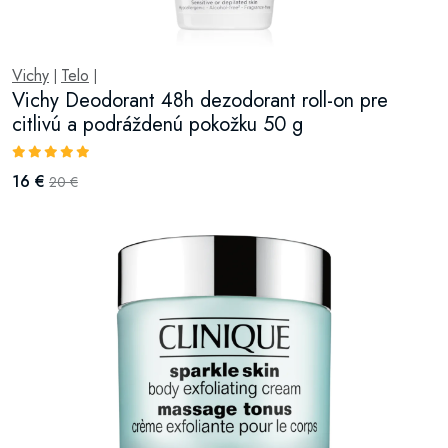
Vichy
Telo
|
|
Vichy Deodorant 48h dezodorant roll-on pre
citlivú a podráždenú pokožku 50 g
16 €
20 €