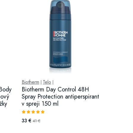
Biotherm
Telo
|
|
 Body
Biotherm Day Control 48H
hový
Spray Protection antiperspirant
žky
v spreji 150 ml
33 €
41 €