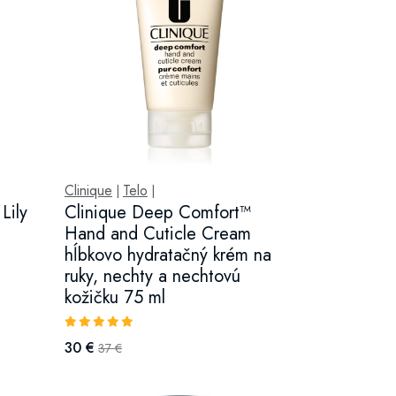
Clinique
Telo
|
|
Lily
Clinique Deep Comfort™
Hand and Cuticle Cream
hĺbkovo hydratačný krém na
ruky, nechty a nechtovú
kožičku 75 ml
30 €
37 €