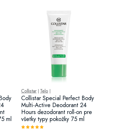
Collistar
Telo
|
|
 Body
Collistar Special Perfect Body
24
Multi-Active Deodorant 24
nt
Hours dezodorant roll-on pre
75 ml
všetky typy pokožky 75 ml