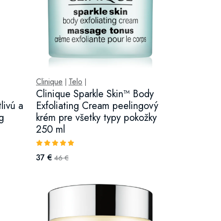
Clinique
Telo
|
|
Clinique Sparkle Skin™ Body
livú a
Exfoliating Cream peelingový
g
krém pre všetky typy pokožky
250 ml
37 €
46 €