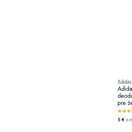
Adidas
Adida
deodo
pre ž
5 €
6 €