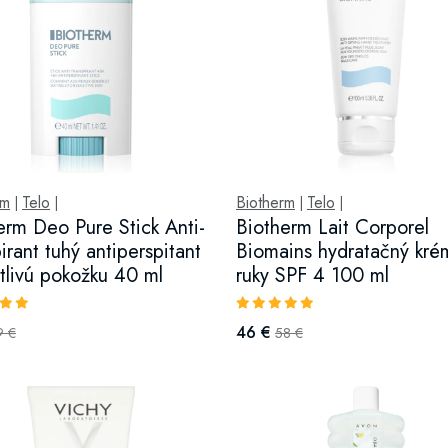
rm
Telo
Biotherm
Telo
|
|
|
|
erm Deo Pure Stick Anti-
Biotherm Lait Corporel
irant tuhý antiperspitant
Biomains hydratačný kré
itlivú pokožku 40 ml
ruky SPF 4 100 ml
46 €
9 €
58 €