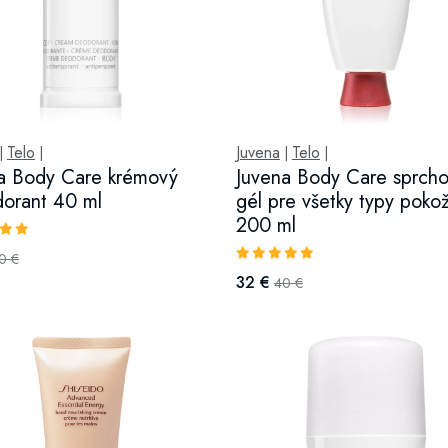
Telo
Juvena
Telo
|
|
|
|
a Body Care krémový
Juvena Body Care sprch
orant 40 ml
gél pre všetky typy poko
200 ml
0 €
32 €
40 €