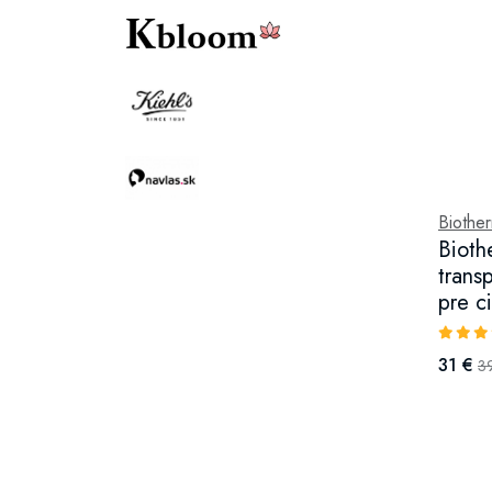
Biothe
Bioth
transp
pre c
31 €
3