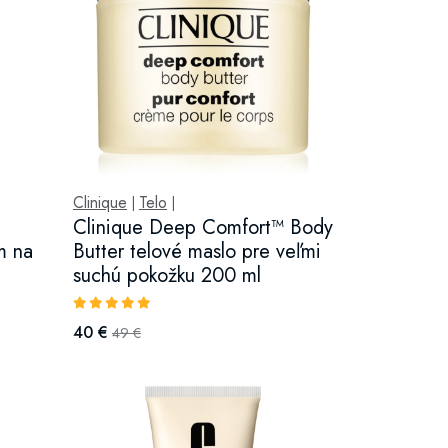
Clinique
Telo
|
|
Clinique Deep Comfort™ Body
m na
Butter telové maslo pre veľmi
suchú pokožku 200 ml
40 €
49 €