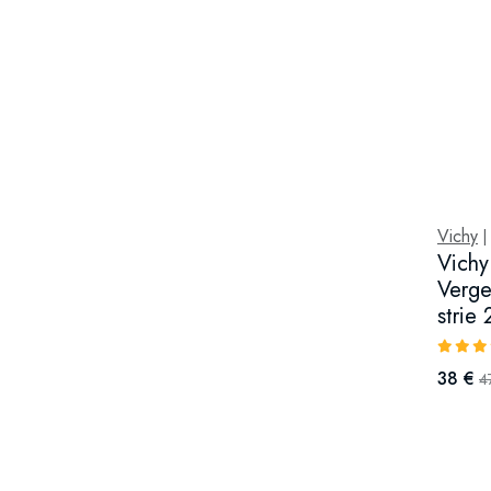
Vichy
|
Vichy
Verge
strie
38 €
4