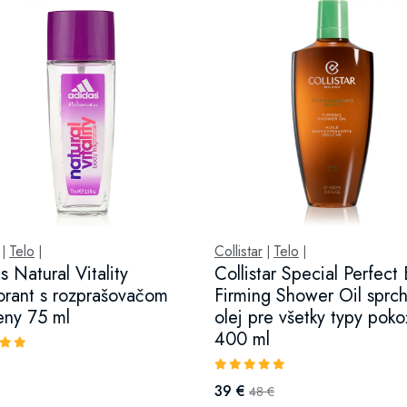
Telo
Collistar
Telo
|
|
|
|
s Natural Vitality
Collistar Special Perfect
rant s rozprašovačom
Firming Shower Oil sprc
eny 75 ml
olej pre všetky typy poko
400 ml
39 €
48 €