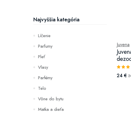
Najvyššia kategória
Líčenie
Juvena
Parfumy
Juven
Pleť
dezod
Vlasy
24 €
3
Parfémy
Telo
Vône do bytu
Matka a dieťa
Zuby
Hydratácia a výživa pleti