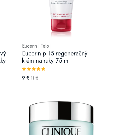
Eucerin
Telo
|
|
ový
Eucerin pH5 regeneračný
žky
krém na ruky 75 ml
9 €
11 €