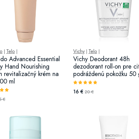
do
Telo
Vichy
Telo
|
|
|
|
ido Advanced Essential
Vichy Deodorant 48h
y Hand Nourishing
dezodorant roll-on pre cit
 revitalizačný krém na
podráždenú pokožku 50 
100 ml
16 €
20 €
5 €