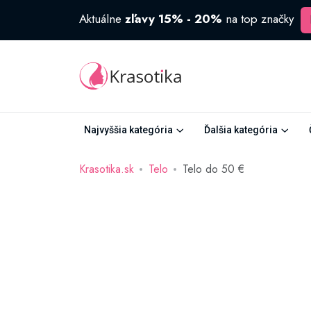
Aktuálne
zľavy 15% - 20%
na top značky
Najvyššia kategória
Ďalšia kategória
Krasotika.sk
Telo
Telo do 50 €