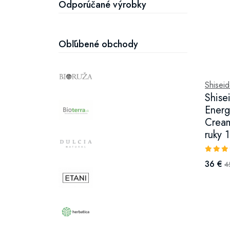
Odporúčané výrobky
Obľúbené obchody
Shisei
Shise
Energ
Cream
ruky 
36 €
4