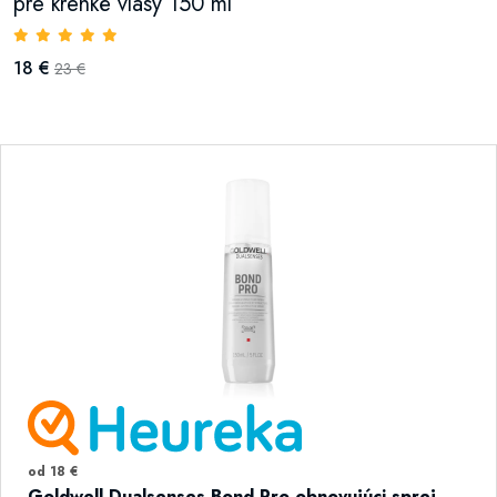
pre krehké vlasy 150 ml
18 €
23 €
od 18 €
Goldwell Dualsenses Bond Pro obnovujúci sprej