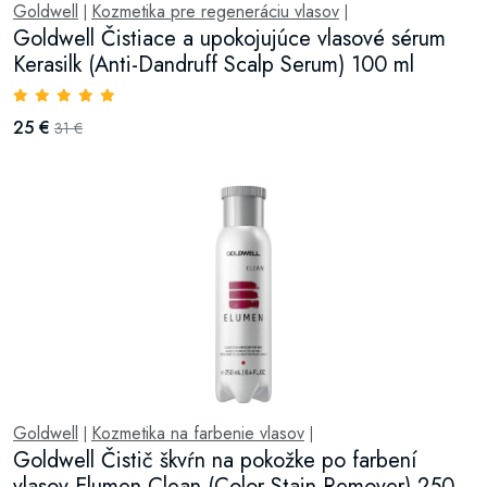
Goldwell
Kozmetika pre regeneráciu vlasov
|
|
Goldwell Čistiace a upokojujúce vlasové sérum
Kerasilk (Anti-Dandruff Scalp Serum) 100 ml
25 €
31 €
Goldwell
Kozmetika na farbenie vlasov
|
|
Goldwell Čistič škvŕn na pokožke po farbení
vlasov Elumen Clean (Color Stain Remover) 250