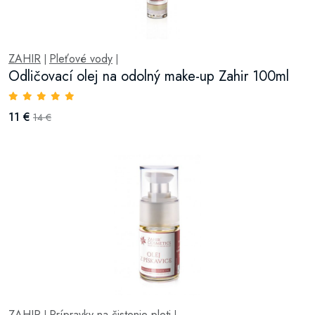
ZAHIR
Pleťové vody
|
|
Odličovací olej na odolný make-up Zahir 100ml
11 €
14 €
ZAHIR
Prípravky na čistenie pleti