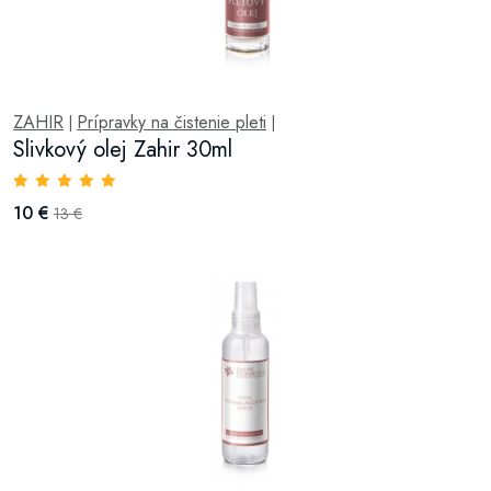
ZAHIR
Prípravky na čistenie pleti
|
|
Slivkový olej Zahir 30ml
10 €
13 €