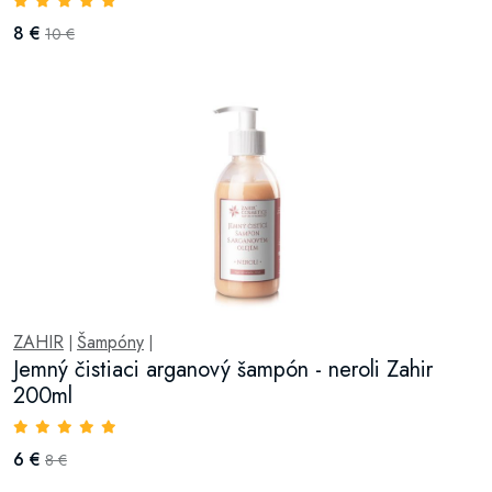
8 €
10 €
ZAHIR
Šampóny
|
|
Jemný čistiaci arganový šampón - neroli Zahir
200ml
6 €
8 €