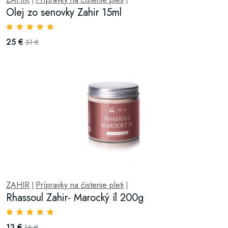
|
|
Olej zo senovky Zahir 15ml
25 €
31 €
ZAHIR
Prípravky na čistenie pleti
|
|
Rhassoul Zahir- Marocký íl 200g
13 €
16 €