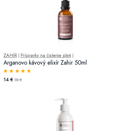
ZAHIR
Prípravky na čistenie pleti
|
|
Arganovo kávový elixír Zahir 50ml
14 €
18 €