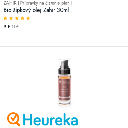
ZAHIR
Prípravky na čistenie pleti
|
|
Bio šípkový olej Zahir 30ml
9 €
11 €