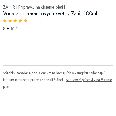
ZAHIR
Prípravky na čistenie pleti
|
|
Voda z pomarančových kvetov Zahir 100ml
8 €
10 €
Výrobky zaradené podľa ceny z najlacnejších v kategórii
najlacnejší
Na túto tému sme pre vás napísali článok:
Ako zvoliť prípravky na čistenie
pleti