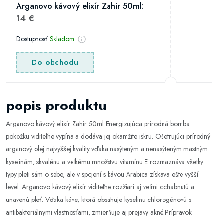
Arganovo kávový elixír Zahir 50ml:
14 €
Dostupnosť
Skladom
Do obchodu
popis produktu
Arganovo kávový elixír Zahir 50ml Energizujúca prírodná bomba
pokožku viditeľne vypína a dodáva jej okamžite iskru. Ošetrujúci prírodný
arganový olej najvyššej kvality vďaka nasýteným a nenasýteným mastným
kyselinám, skvalénu a veľkému množstvu vitamínu E rozmaznáva všetky
typy pleti sám o sebe, ale v spojení s kávou Arabica získava ešte vyšší
level. Arganovo kávový elixír viditeľne rozžiari aj veľmi ochabnutú a
unavenú pleť. Vďaka káve, ktorá obsahuje kyselinu chlorogénovú s
antibakteriálnymi vlastnosťami, zmierňuje aj prejavy akné.Prípravok