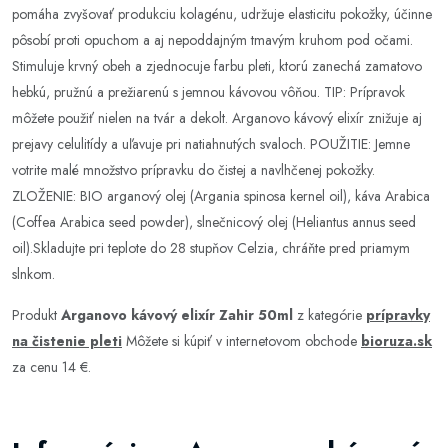
pomáha zvyšovať produkciu kolagénu, udržuje elasticitu pokožky, účinne
pôsobí proti opuchom a aj nepoddajným tmavým kruhom pod očami.
Stimuluje krvný obeh a zjednocuje farbu pleti, ktorú zanechá zamatovo
hebkú, pružnú a prežiarenú s jemnou kávovou vôňou. TIP: Prípravok
môžete použiť nielen na tvár a dekolt. Arganovo kávový elixír znižuje aj
prejavy celulitídy a uľavuje pri natiahnutých svaloch. POUŽITIE: Jemne
votrite malé množstvo prípravku do čistej a navlhčenej pokožky.
ZLOŽENIE: BIO arganový olej (Argania spinosa kernel oil), káva Arabica
(Coffea Arabica seed powder), slnečnicový olej (Heliantus annus seed
oil).Skladujte pri teplote do 28 stupňov Celzia, chráňte pred priamym
slnkom.
Produkt
Arganovo kávový elixír Zahir 50ml
z kategórie
prípravky
na čistenie pleti
Môžete si kúpiť v internetovom obchode
bioruza.sk
za cenu 14 €.