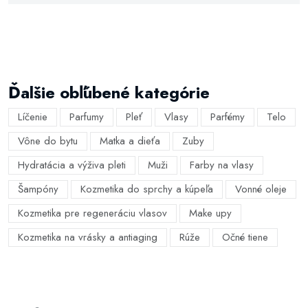
Ďalšie obľúbené kategórie
Líčenie
Parfumy
Pleť
Vlasy
Parfémy
Telo
Vône do bytu
Matka a dieťa
Zuby
Hydratácia a výživa pleti
Muži
Farby na vlasy
Šampóny
Kozmetika do sprchy a kúpeľa
Vonné oleje
Kozmetika pre regeneráciu vlasov
Make upy
Kozmetika na vrásky a antiaging
Rúže
Očné tiene